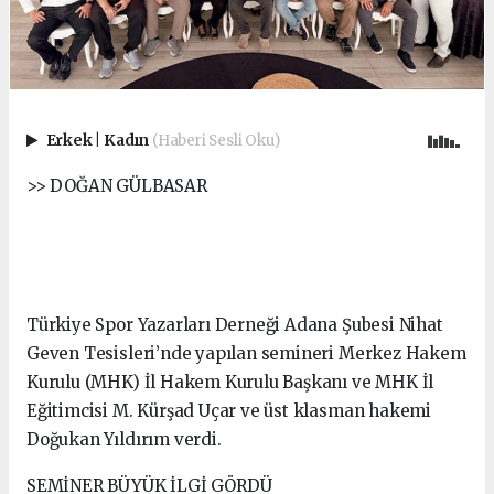
Erkek
|
Kadın
(Haberi Sesli Oku)
>> DOĞAN GÜLBASAR
Türkiye Spor Yazarları Derneği Adana Şubesi Nihat
Geven Tesisleri’nde yapılan semineri Merkez Hakem
Kurulu (MHK) İl Hakem Kurulu Başkanı ve MHK İl
Eğitimcisi M. Kürşad Uçar ve üst klasman hakemi
Doğukan Yıldırım verdi.
SEMİNER BÜYÜK İLGİ GÖRDÜ