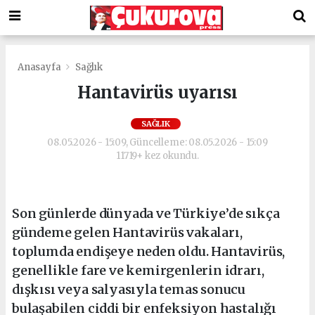
Anasayfa
Sağlık
Hantavirüs uyarısı
SAĞLIK
08.05.2026 - 15:09, Güncelleme: 08.05.2026 - 15:09
11719+ kez okundu.
Son günlerde dünyada ve Türkiye’de sıkça
gündeme gelen Hantavirüs vakaları,
toplumda endişeye neden oldu. Hantavirüs,
genellikle fare ve kemirgenlerin idrarı,
dışkısı veya salyasıyla temas sonucu
bulaşabilen ciddi bir enfeksiyon hastalığı