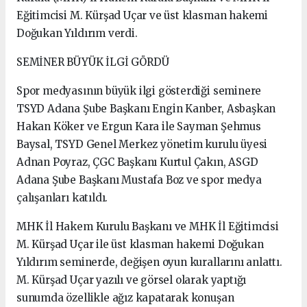
Eğitimcisi M. Kürşad Uçar ve üst klasman hakemi
Doğukan Yıldırım verdi.
SEMİNER BÜYÜK İLGİ GÖRDÜ
Spor medyasının büyük ilgi gösterdiği seminere
TSYD Adana Şube Başkanı Engin Kanber, Asbaşkan
Hakan Köker ve Ergun Kara ile Sayman Şehmus
Baysal, TSYD Genel Merkez yönetim kurulu üyesi
Adnan Poyraz, ÇGC Başkanı Kurtul Çakın, ASGD
Adana Şube Başkanı Mustafa Boz ve spor medya
çalışanları katıldı.
MHK İl Hakem Kurulu Başkanı ve MHK İl Eğitimcisi
M. Kürşad Uçar ile üst klasman hakemi Doğukan
Yıldırım seminerde, değişen oyun kurallarını anlattı.
M. Kürşad Uçar yazılı ve görsel olarak yaptığı
sunumda özellikle ağız kapatarak konuşan