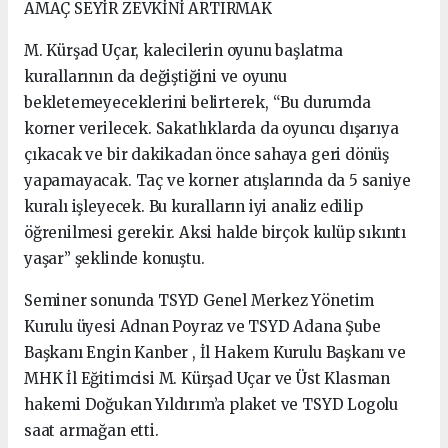
AMAÇ SEYİR ZEVKİNİ ARTIRMAK
M. Kürşad Uçar, kalecilerin oyunu başlatma
kurallarının da değiştiğini ve oyunu
bekletemeyeceklerini belirterek, “Bu durumda
korner verilecek. Sakatlıklarda da oyuncu dışarıya
çıkacak ve bir dakikadan önce sahaya geri dönüş
yapamayacak. Taç ve korner atışlarında da 5 saniye
kuralı işleyecek. Bu kuralların iyi analiz edilip
öğrenilmesi gerekir. Aksi halde birçok kulüp sıkıntı
yaşar” şeklinde konuştu.
Seminer sonunda TSYD Genel Merkez Yönetim
Kurulu üyesi Adnan Poyraz ve TSYD Adana Şube
Başkanı Engin Kanber , İl Hakem Kurulu Başkanı ve
MHK İl Eğitimcisi M. Kürşad Uçar ve Üst Klasman
hakemi Doğukan Yıldırım’a plaket ve TSYD Logolu
saat armağan etti.