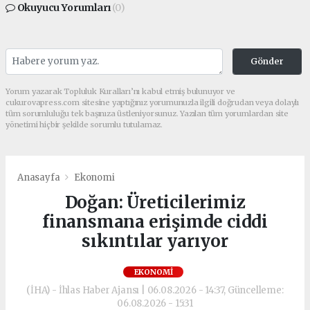
Okuyucu Yorumları
(0)
Gönder
Yorum yazarak Topluluk Kuralları’nı kabul etmiş bulunuyor ve
cukurovapress.com sitesine yaptığınız yorumunuzla ilgili doğrudan veya dolaylı
tüm sorumluluğu tek başınıza üstleniyorsunuz. Yazılan tüm yorumlardan site
yönetimi hiçbir şekilde sorumlu tutulamaz.
Anasayfa
Ekonomi
Doğan: Üreticilerimiz
finansmana erişimde ciddi
sıkıntılar yarıyor
EKONOMI
(İHA) - İhlas Haber Ajansı | 06.08.2026 - 14:37, Güncelleme:
06.08.2026 - 15:31