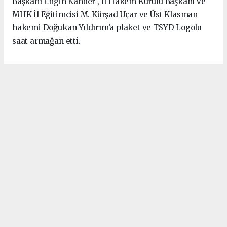
Başkanı Engin Kanber , İl Hakem Kurulu Başkanı ve
MHK İl Eğitimcisi M. Kürşad Uçar ve Üst Klasman
hakemi Doğukan Yıldırım’a plaket ve TSYD Logolu
saat armağan etti.
Anadolu Ajansı (AA), İhlas Haber Ajansı (İHA),
Demirören Haber Ajansı (DHA) ve diğer ajanslar
tarafından eklenen tüm haberler, sitemizin
editörlerinin müdahalesi olmadan ajans kanallarından
çekilmektedir. Bu haberlerde yer alan hukuki
muhataplar haberi geçen ajanslar olup sitemizin hiç
bir editörü sorumlu tutulamaz...