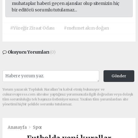
muhataplar haberi geçen ajanslar olup sitemizin hiç
bir editörü sorumlu tutulamaz...
#Yüreğir Ziraat Odası
#mehmet akın doğan
Okuyucu Yorumları
(0)
Gönder
Yorum yazarak Topluluk Kuralları’nı kabul etmiş bulunuyor ve
cukurovapress.com sitesine yaptığınız yorumunuzla ilgili doğrudan veya dolaylı
tüm sorumluluğu tek başınıza üstleniyorsunuz. Yazılan tüm yorumlardan site
yönetimi hiçbir şekilde sorumlu tutulamaz.
Anasayfa
Spor