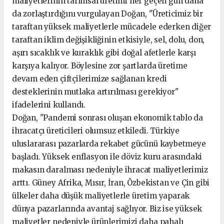
maliyetlerinin tarımsal üretimi her geçen gün daha
da zorlaştırdığını vurgulayan Doğan, "Üreticimiz bir
taraftan yüksek maliyetlerle mücadele ederken diğer
taraftan iklim değişikliğinin etkisiyle, sel, dolu, don,
aşırı sıcaklık ve kuraklık gibi doğal afetlerle karşı
karşıya kalıyor. Böylesine zor şartlarda üretime
devam eden çiftçilerimize sağlanan kredi
desteklerinin mutlaka artırılması gerekiyor"
ifadelerini kullandı.
Doğan, "Pandemi sonrası oluşan ekonomik tablo da
ihracatçı üreticileri olumsuz etkiledi. Türkiye
uluslararası pazarlarda rekabet gücünü kaybetmeye
başladı. Yüksek enflasyon ile döviz kuru arasındaki
makasın daralması nedeniyle ihracat maliyetlerimiz
arttı. Güney Afrika, Mısır, İran, Özbekistan ve Çin gibi
ülkeler daha düşük maliyetlerle üretim yaparak
dünya pazarlarında avantaj sağlıyor. Biz ise yüksek
maliyetler nedeniyle ürünlerimizi daha pahalı