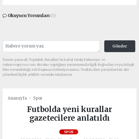
Okuyucu Yorumları
(0)
Gönder
Yorum yazarak Topluluk Kuralları’nı kabul etmiş bulunuyor ve
cukurovapress.com sitesine yaptığınız yorumunuzla ilgili doğrudan veya dolaylı
tüm sorumluluğu tek başınıza üstleniyorsunuz. Yazılan tüm yorumlardan site
yönetimi hiçbir şekilde sorumlu tutulamaz.
Anasayfa
Spor
Futbolda yeni kurallar
gazetecilere anlatıldı
SPOR