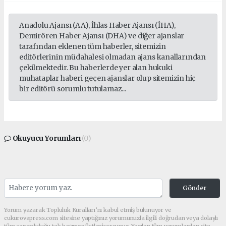
Anadolu Ajansı (AA), İhlas Haber Ajansı (İHA),
Demirören Haber Ajansı (DHA) ve diğer ajanslar
tarafından eklenen tüm haberler, sitemizin
editörlerinin müdahalesi olmadan ajans kanallarından
çekilmektedir. Bu haberlerde yer alan hukuki
muhataplar haberi geçen ajanslar olup sitemizin hiç
bir editörü sorumlu tutulamaz...
Okuyucu Yorumları
(0)
Gönder
Yorum yazarak Topluluk Kuralları’nı kabul etmiş bulunuyor ve
cukurovapress.com sitesine yaptığınız yorumunuzla ilgili doğrudan veya dolaylı
tüm sorumluluğu tek başınıza üstleniyorsunuz. Yazılan tüm yorumlardan site