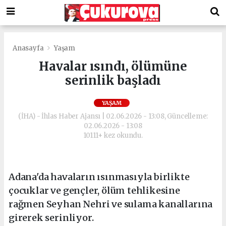
Anasayfa
Yaşam
Havalar ısındı, ölümüne
serinlik başladı
YAŞAM
(İHA) - İhlas Haber Ajansı | 02.06.2026 - 13:08, Güncelleme:
02.06.2026 - 13:08
10111+ kez okundu.
Adana'da havaların ısınmasıyla birlikte
çocuklar ve gençler, ölüm tehlikesine
rağmen Seyhan Nehri ve sulama kanallarına
girerek serinliyor.