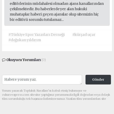
editörlerinin müdahalesi olmadan ajans kanallarından
çekilmektedir. Bu haberlerde yer alan hukuki
muhataplar haberi geçen ajanslar olup sitemizin hiç
bir editörü sorumlu tutulamaz...
#Türkiye Spor Yazarları Derneği
#kürşad uçar
#doğukan yıldırım
Okuyucu Yorumları
(0)
Gönder
Yorum yazarak Topluluk Kuralları’nı kabul etmiş bulunuyor ve
cukurovapress.com sitesine yaptığınız yorumunuzla ilgili doğrudan veya dolaylı
tüm sorumluluğu tek başınıza üstleniyorsunuz. Yazılan tüm yorumlardan site
yönetimi hiçbir şekilde sorumlu tutulamaz.