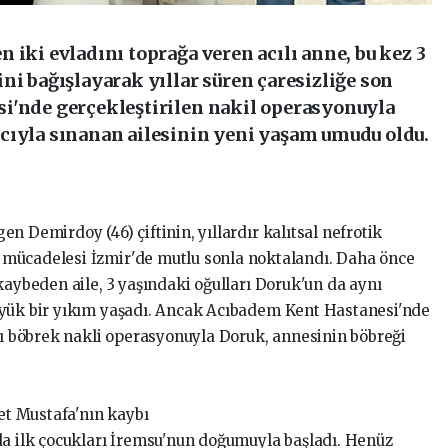
 iki evladını toprağa veren acılı anne, bu kez 3
ni bağışlayarak yıllar süren çaresizliğe son
i'nde gerçekleştirilen nakil operasyonuyla
cıyla sınanan ailesinin yeni yaşam umudu oldu.
n Demirdoy (46) çiftinin, yıllardır kalıtsal nefrotik
mücadelesi İzmir'de mutlu sonla noktalandı. Daha önce
kaybeden aile, 3 yaşındaki oğulları Doruk'un da aynı
üyük bir yıkım yaşadı. Ancak Acıbadem Kent Hastanesi'nde
ılı böbrek nakli operasyonuyla Doruk, annesinin böbreği
t Mustafa'nın kaybı
da ilk çocukları İremsu'nun doğumuyla başladı. Henüz