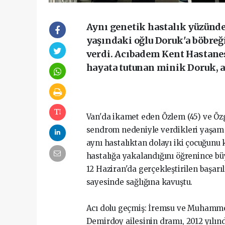
Aynı genetik hastalık yüzünden
yaşındaki oğlu Doruk'a böbreği
verdi. Acıbadem Kent Hastanes
hayata tutunan minik Doruk, a
Van'da ikamet eden Özlem (45) ve Özge
sendrom nedeniyle verdikleri yaşam 
aynı hastalıktan dolayı iki çocuğunu 
hastalığa yakalandığını öğrenince b
12 Haziran'da gerçekleştirilen başar
sayesinde sağlığına kavuştu.
Acı dolu geçmiş: İremsu ve Muhamme
Demirdoy ailesinin dramı, 2012 yılın