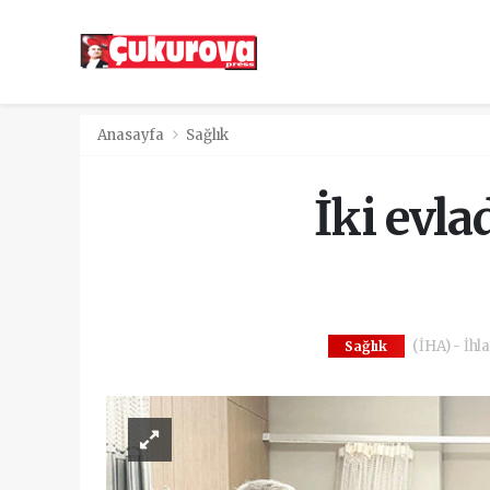
Anasayfa
Sağlık
İki evl
(İHA) - İhl
Sağlık