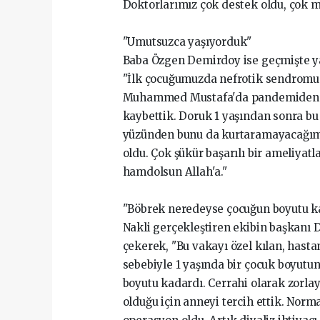
Doktorlarımız çok destek oldu, çok 
"Umutsuzca yaşıyorduk"
Baba Özgen Demirdoy ise geçmişte yaşa
"İlk çocuğumuzda nefrotik sendromun
Muhammed Mustafa'da pandemiden dol
kaybettik. Doruk 1 yaşından sonra bu
yüzünden bunu da kurtaramayacağımız
oldu. Çok şükür başarılı bir ameliyat
hamdolsun Allah'a."
"Böbrek neredeyse çocuğun boyutu k
Nakli gerçekleştiren ekibin başkanı D
çekerek, "Bu vakayı özel kılan, hast
sebebiyle 1 yaşında bir çocuk boyut
boyutu kadardı. Cerrahi olarak zorlay
olduğu için anneyi tercih ettik. Nor