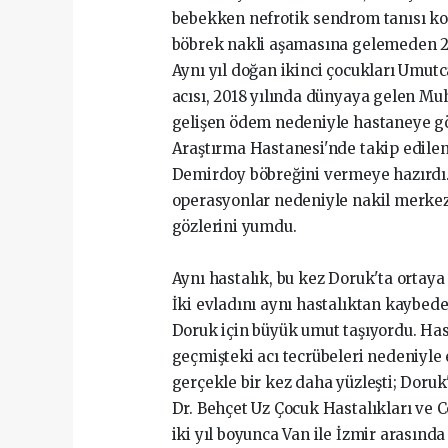
bebekken nefrotik sendrom tanısı k
böbrek nakli aşamasına gelemeden 20
Aynı yıl doğan ikinci çocukları Umutca
acısı, 2018 yılında dünyaya gelen M
gelişen ödem nedeniyle hastaneye gö
Araştırma Hastanesi'nde takip edilen
Demirdoy böbreğini vermeye hazırdı.
operasyonlar nedeniyle nakil merkez
gözlerini yumdu.
Aynı hastalık, bu kez Doruk'ta ortaya 
İki evladını aynı hastalıktan kaybed
Doruk için büyük umut taşıyordu. Has
geçmişteki acı tecrübeleri nedeniyle
gerçekle bir kez daha yüzleşti; Doruk
Dr. Behçet Uz Çocuk Hastalıkları ve C
iki yıl boyunca Van ile İzmir arasınd