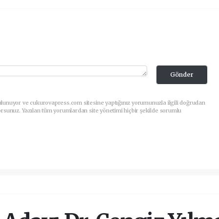
Gönder
ulunuyor ve cukurovapress.com sitesine yaptığınız yorumunuzla ilgili doğrudan
orsunuz. Yazılan tüm yorumlardan site yönetimi hiçbir şekilde sorumlu