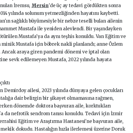
onulan İremsu,
Mersin
'de üç ay tedavi gördükten sonra
14 yılında solunum yetmezliğinden hayatını kaybetti.
n'ın sağlıklı büyümesiyle bir nebze teselli bulan ailenin
uhammet Mustafa ile yeniden alevlendi. Bir yaşındayken
türülen Mustafa'ya da aynı teşhis konuldu. Van Eğitim ve
 minik Mustafa için böbrek nakli planlandı; anne Özlem
 Ancak araya giren pandemi dönemi ve iptal olan
ine sevk edilemeyen Mustafa, 2022 yılında hayata
çıktı
en Demirdoy ailesi, 2023 yılında dünyaya gelen çocukları
talığa dair belirgin bir şikayet olmamasına rağmen,
 erken dönemde doktora başvuran aile, korktukları
'a da nefrotik sendrom tanısı konuldu. Tedavi için İzmir
errahisi Eğitim ve Araştırma Hastanesi'ne başvuran aile,
a mekik dokudu. Hastalığın hızla ilerlemesi üzerine Doruk