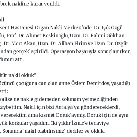
brek nakline karar verildi.
il
Kent Hastanesi Organ Nakli Merkezi'nde, Dr. Işık Özgü
lu, Prof. Dr. Ahmet Keskinoğlu, Uzm. Dr. Rahmi Gökhan
 Dr. Mert Akan, Uzm. Dr. Alihan Pirim ve Uzm. Dr. Özgür
ından gerçekleştirildi. Operasyon başarıyla sonuçlanırken,
ımını attı.
kür nakil olduk"
a üçüncü çocuğuna can olan anne Özlem Demirdoy, yaşadığı
tti:
diyalize ne nakle gidemeden solunum yetmezliğinden
aybettim. Nakil için bizi Antalya'ya göndereceklerdi,
a verecektim ama kısmet Doruk'aymış. Doruk için de aynı
ük korkular yaşadım. İki yıldır İzmir'e tedaviye
onunda 'nakil olabilirsiniz' dediler ve olduk.