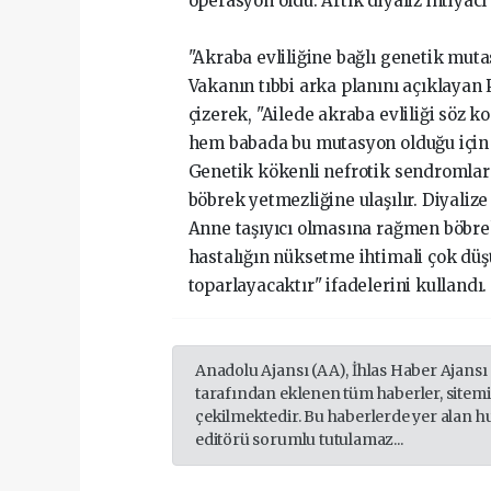
operasyon oldu. Artık diyaliz ihtiyacı
"Akraba evliliğine bağlı genetik mut
Vakanın tıbbi arka planını açıklayan 
çizerek, "Ailede akraba evliliği söz
hem babada bu mutasyon olduğu için 
Genetik kökenli nefrotik sendromlard
böbrek yetmezliğine ulaşılır. Diyalize
Anne taşıyıcı olmasına rağmen böbrek
hastalığın nüksetme ihtimali çok düş
toparlayacaktır" ifadelerini kullandı.
Anadolu Ajansı (AA), İhlas Haber Ajansı
tarafından eklenen tüm haberler, sitem
çekilmektedir. Bu haberlerde yer alan h
editörü sorumlu tutulamaz...