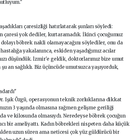
mutluyum."
dıkları çaresizliği hatırlatarak şunları söyledi:
 çaresi yok dediler, kurtaramadık. İkinci çocuğumuz
ayı böbrek nakli olamayacağını söylediler, onu da
 hastalığa yakalanınca, eskiden yaşadığımız acılar
ı düşündük. İzmir'e geldik, doktorlarımız bize umut
la şu an sağlıklı. Biz üçüncüde umutsuzca yaşıyorduk,
adardı"
r. Işık Özgü, operasyonun teknik zorluklarına dikkat
amızın 3 yaşında olmasına rağmen gelişme geriliği
unda ve kilosunda olmasıydı. Neredeyse böbrek çocuğun
ıcı bir ameliyattı. Kadın böbrekleri nispeten daha küçük
malden uzun süren ama neticesi çok yüz güldürücü bir