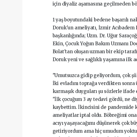
için diyaliz aşamasına geçilmeden bö
1 yaş boyutundaki bedene başarılı nak
Doruk'un ameliyatı, İzmir Acıbadem 
başkanlığında; Uzm. Dr. Uğur Saraçoğ
Ekin, Çocuk Yoğun Bakım Uzmanı Doç.
Bolat'tan oluşan uzman bir ekip taraf
Doruk yeni ve sağlıklı yaşamına ilk ad
"Umutsuzca gidip geliyordum, çok şü
İki evladını toprağa verdikten sonr
karmaşık duyguları şu sözlerle ifade e
"İlk çocuğum 3 ay tedavi gördü, ne 
kaybettim. İkincisini de pandemide k
ameliyatlar iptal oldu. Böbreğimi on
acıyı yaşayacağımı düşünerek çok büy
getiriyordum ama hiç umudum yoktu. S