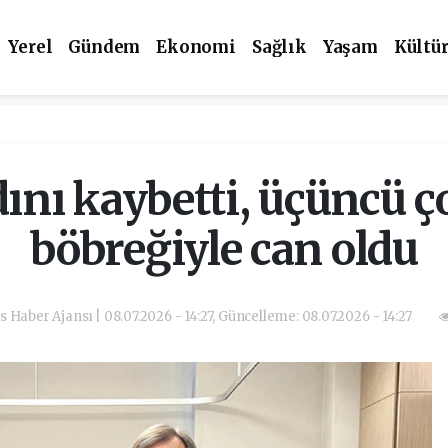
Yerel
Gündem
Ekonomi
Sağlık
Yaşam
Kültü
adını kaybetti, üçüncü 
böbreğiyle can oldu
as Haber Ajansı | 08.07.2026 - 14:27, Güncelleme: 08.07.2026 - 14:27