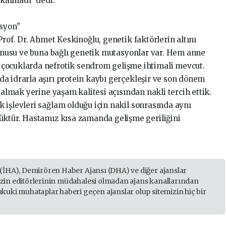
 kalmadı" dedi.
asyon"
Prof. Dr. Ahmet Keskinoğlu, genetik faktörlerin altını
 konusu ve buna bağlı genetik mutasyonlar var. Hem anne
çocuklarda nefrotik sendrom gelişme ihtimali mevcut.
a idrarla aşırı protein kaybı gerçekleşir ve son dönem
 almak yerine yaşam kalitesi açısından nakli tercih ettik.
 işlevleri sağlam olduğu için nakil sonrasında aynı
üktür. Hastamız kısa zamanda gelişme geriliğini
 (İHA), Demirören Haber Ajansı (DHA) ve diğer ajanslar
izin editörlerinin müdahalesi olmadan ajans kanallarından
ukuki muhataplar haberi geçen ajanslar olup sitemizin hiç bir