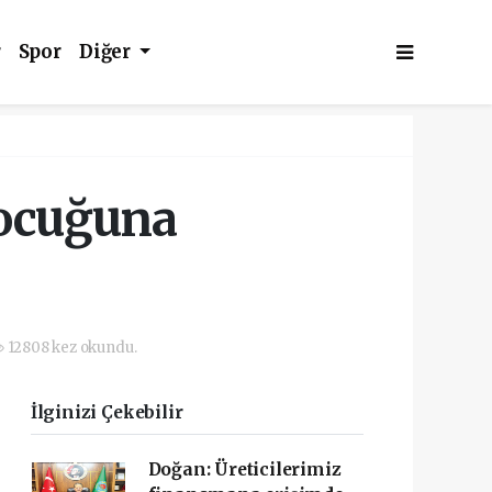
r
Spor
Diğer
çocuğuna
12808 kez okundu.
İlginizi Çekebilir
Doğan: Üreticilerimiz