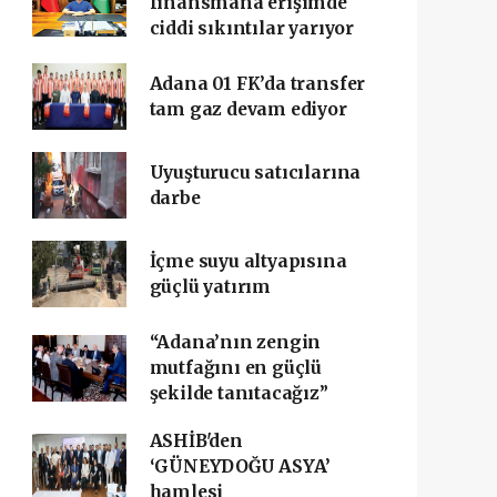
finansmana erişimde
ciddi sıkıntılar yarıyor
Adana 01 FK’da transfer
tam gaz devam ediyor
Uyuşturucu satıcılarına
darbe
İçme suyu altyapısına
güçlü yatırım
“Adana’nın zengin
mutfağını en güçlü
şekilde tanıtacağız”
ASHİB'den
‘GÜNEYDOĞU ASYA’
hamlesi