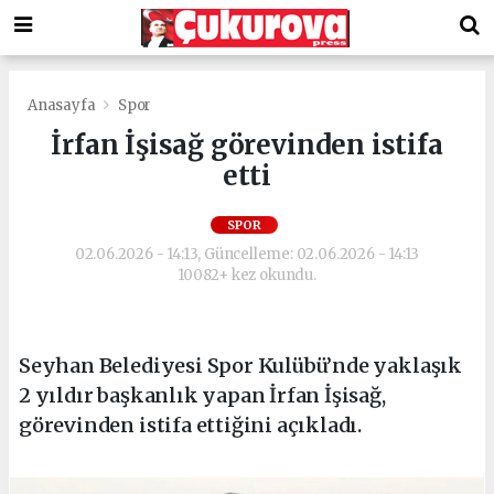
Anasayfa
Spor
İrfan İşisağ görevinden istifa
etti
SPOR
02.06.2026 - 14:13, Güncelleme: 02.06.2026 - 14:13
10082+ kez okundu.
Seyhan Belediyesi Spor Kulübü’nde yaklaşık
2 yıldır başkanlık yapan İrfan İşisağ,
görevinden istifa ettiğini açıkladı.