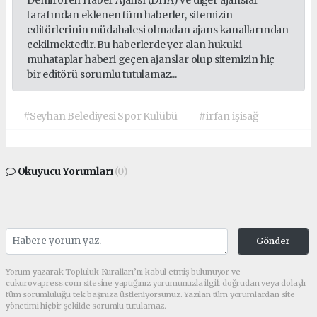
tarafından eklenen tüm haberler, sitemizin
editörlerinin müdahalesi olmadan ajans kanallarından
çekilmektedir. Bu haberlerde yer alan hukuki
muhataplar haberi geçen ajanslar olup sitemizin hiç
bir editörü sorumlu tutulamaz...
#Seyhan Belediyesi Spor Kulübü
#irfan işisağ
Okuyucu Yorumları
(0)
Gönder
Yorum yazarak Topluluk Kuralları’nı kabul etmiş bulunuyor ve
cukurovapress.com sitesine yaptığınız yorumunuzla ilgili doğrudan veya dolaylı
tüm sorumluluğu tek başınıza üstleniyorsunuz. Yazılan tüm yorumlardan site
yönetimi hiçbir şekilde sorumlu tutulamaz.