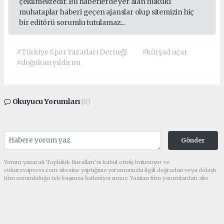
çekilmektedir. Bu haberlerde yer alan hukuki
muhataplar haberi geçen ajanslar olup sitemizin hiç
bir editörü sorumlu tutulamaz...
#Türkiye Spor Yazarları Derneği
#kürşad uçar
#doğukan yıldırım
Okuyucu Yorumları
(0)
Gönder
Yorum yazarak Topluluk Kuralları’nı kabul etmiş bulunuyor ve
cukurovapress.com sitesine yaptığınız yorumunuzla ilgili doğrudan veya dolaylı
tüm sorumluluğu tek başınıza üstleniyorsunuz. Yazılan tüm yorumlardan site
yönetimi hiçbir şekilde sorumlu tutulamaz.