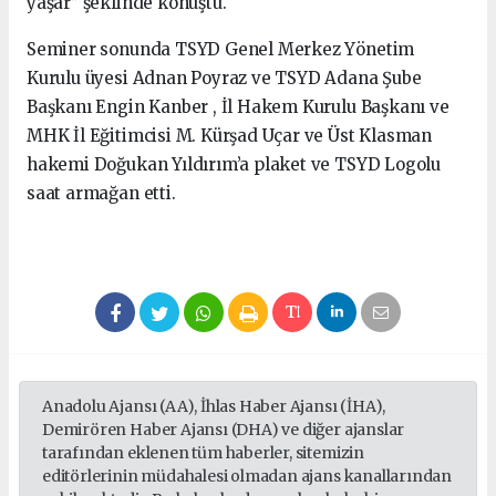
yaşar” şeklinde konuştu.
Seminer sonunda TSYD Genel Merkez Yönetim
Kurulu üyesi Adnan Poyraz ve TSYD Adana Şube
Başkanı Engin Kanber , İl Hakem Kurulu Başkanı ve
MHK İl Eğitimcisi M. Kürşad Uçar ve Üst Klasman
hakemi Doğukan Yıldırım’a plaket ve TSYD Logolu
saat armağan etti.
Anadolu Ajansı (AA), İhlas Haber Ajansı (İHA),
Demirören Haber Ajansı (DHA) ve diğer ajanslar
tarafından eklenen tüm haberler, sitemizin
editörlerinin müdahalesi olmadan ajans kanallarından