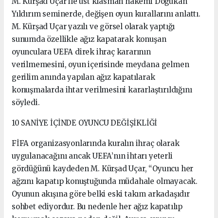
M. Kürşad Uçar ile üst klasman hakemi Doğukan
Yıldırım seminerde, değişen oyun kurallarını anlattı.
M. Kürşad Uçar yazılı ve görsel olarak yaptığı
sunumda özellikle ağız kapatarak konuşan
oyunculara UEFA direk ihraç kararının
verilmemesini, oyun içerisinde meydana gelmen
gerilim anında yapılan ağız kapatılarak
konuşmalarda ihtar verilmesini kararlaştırıldığını
söyledi.
10 SANİYE İÇİNDE OYUNCU DEĞİŞİKLİĞİ
FİFA organizasyonlarında kuralın ihraç olarak
uygulanacağını ancak UEFA’nın ihtarı yeterli
gördüğünü kaydeden M. Kürşad Uçar, “Oyuncu her
ağzını kapatıp konuştuğunda müdahale olmayacak.
Oyunun akışına göre belki eski takım arkadaşıdır
sohbet ediyordur. Bu nedenle her ağız kapatılıp