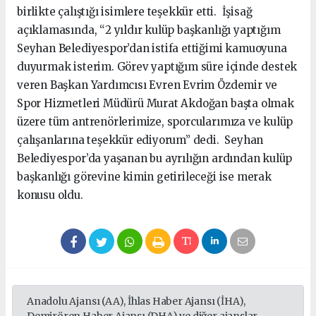
birlikte çalıştığı isimlere teşekkür etti. İşisağ
açıklamasında, “2 yıldır kulüp başkanlığı yaptığım
Seyhan Belediyespor’dan istifa ettiğimi kamuoyuna
duyurmak isterim. Görev yaptığım süre içinde destek
veren Başkan Yardımcısı Evren Evrim Özdemir ve
Spor Hizmetleri Müdürü Murat Akdoğan başta olmak
üzere tüm antrenörlerimize, sporcularımıza ve kulüp
çalışanlarına teşekkür ediyorum” dedi. Seyhan
Belediyespor’da yaşanan bu ayrılığın ardından kulüp
başkanlığı görevine kimin getirileceği ise merak
konusu oldu.
Anadolu Ajansı (AA), İhlas Haber Ajansı (İHA),
Demirören Haber Ajansı (DHA) ve diğer ajanslar