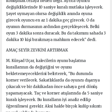
konuşmak cezaya neden değil. Ayrıca oyuncu
değişikliklerinde 10 saniye kuralı mutlaka işleyecek.
Şayet uymayan olursa değişiklik anında oyuna
girecek oyuncu en az 1 dakika geç girecek. O da
oyunun durmasının ardından gerçekleşecek. Belki
oyun 3 dakika sonra duracak. Bu da takımını sahada 3
dakika 10 kişi bırakmaya mahkum edecek” dedi.
AMAÇ SEYİR ZEVKİNİ ARTIRMAK
M. Kürşad Uçar, kalecilerin oyunu başlatma
kurallarının da değiştiğini ve oyunu
bekletemeyeceklerini belirterek, “Bu durumda
korner verilecek. Sakatlıklarda da oyuncu dışarıya
çıkacak ve bir dakikadan önce sahaya geri dönüş
yapamayacak. Taç ve korner atışlarında da 5 saniye
kuralı işleyecek. Bu kuralların iyi analiz edilip
öğrenilmesi gerekir. Aksi halde birçok kulüp sıkıntı