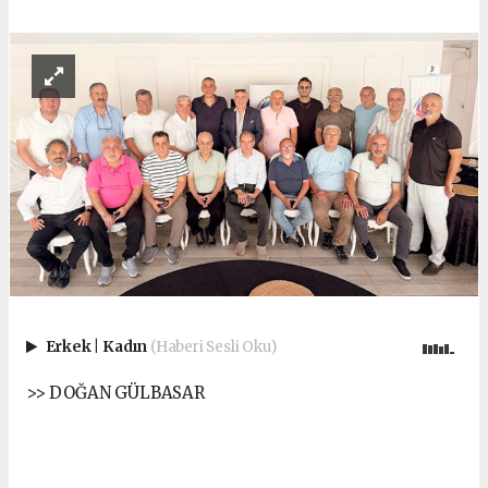
Erkek
|
Kadın
(Haberi Sesli Oku)
>> DOĞAN GÜLBASAR