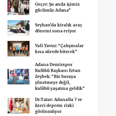
Geçer: Şu anda işimiz
gücümüz Adana”
Seyhan’da kiralık araç
dönemi sona eriyor
Vali Yavuz: “Çalışmalar
kısa sürede bitecek”
Adana Demirspor
Kulübü Başkanı Ertan
Zeybek: “Biz buraya
yönetmeye değil,
kulübü yaşatma geldik”
Dr.Tatar: Adana'da 7 ve
üzeri deprem riski
görünmüyor