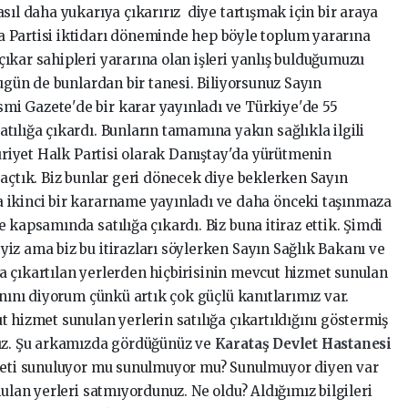
sıl daha yukarıya çıkarırız diye tartışmak için bir araya
 Partisi iktidarı döneminde hep böyle toplum yararına
ıkar sahipleri yararına olan işleri yanlış bulduğumuzu
Bugün de bunlardan bir tanesi. Biliyorsunuz Sayın
i Gazete'de bir karar yayınladı ve Türkiye'de 55
ılığa çıkardı. Bunların tamamına yakın sağlıkla ilgili
huriyet Halk Partisi olarak Danıştay'da yürütmenin
 açtık. Biz bunlar geri dönecek diye beklerken Sayın
 ikinci bir kararname yayınladı ve daha önceki taşınmaza
 kapsamında satılığa çıkardı. Biz buna itiraz ettik. Şimdi
iz ama biz bu itirazları söylerken Sayın Sağlık Bakanı ve
ığa çıkartılan yerlerden hiçbirisinin mevcut hizmet sunulan
anını diyorum çünkü artık çok güçlü kanıtlarımız var.
 hizmet sunulan yerlerin satılığa çıkartıldığını göstermiş
nız. Şu arkamızda gördüğünüz ve
Karataş Devlet Hastanesi
zmeti sunuluyor mu sunulmuyor mu? Sunulmuyor diyen var
nulan yerleri satmıyordunuz. Ne oldu? Aldığımız bilgileri