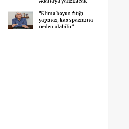
Adana'ya yatırılacak
"Klima boyun fıtığı
yapmaz, kas spazmına
neden olabilir"