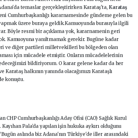
 Adana'da temaslar gerçekleştirirken Karataş'ta,
Karataş
 yeni Cumhurbaşkanlığı kararnamesinde gündeme gelen bu
 yapmak üzere buraya geldik.Kamuoyunda burasıyla ilgili
gı var. Böyle resmi bir açıklama yok, kararnamenin geri
yok. Kamuoyuna yanıltmamak gerekir. Bugüne kadar
i ve diğer partileri milletvekilleri bu bölgeden olan
ması için mücadele etmiştir. Onların mücadelelerinin
eceğimizi bildiriyorum. O karar gelene kadar da her
ve Karataş halkının yanında olacağımızı Karataşlı
de konuştu.
an CHP Cumhurbaşkanlığı Aday Ofisi (CAO) Sağlık Kurul
r. Kayıhan Pala’da yapılan işin hukuka aykırı olduğunu
“Bugün aslında biz Adana'nın Türkiye'de iller arasındaki