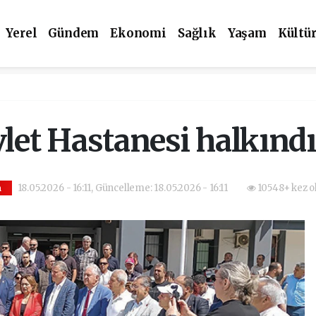
Yerel
Gündem
Ekonomi
Sağlık
Yaşam
Kültü
let Hastanesi halkındı
18.05.2026 - 16:11, Güncelleme: 18.05.2026 - 16:11
10548+ kez o
m