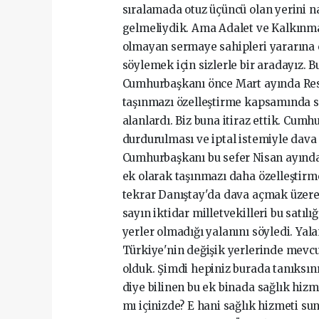
sıralamada otuz üçüncü olan yerini na
gelmeliydik. Ama Adalet ve Kalkınma
olmayan sermaye sahipleri yararına ç
söylemek için sizlerle bir aradayız. 
Cumhurbaşkanı önce Mart ayında Resm
taşınmazı özelleştirme kapsamında sat
alanlardı. Biz buna itiraz ettik. Cum
durdurulması ve iptal istemiyle dava
Cumhurbaşkanı bu sefer Nisan ayında
ek olarak taşınmazı daha özelleştirme
tekrar Danıştay'da dava açmak üzerey
sayın iktidar milletvekilleri bu satıl
yerler olmadığı yalanını söyledi. Yal
Türkiye'nin değişik yerlerinde mevcut
olduk. Şimdi hepiniz burada tanıksı
diye bilinen bu ek binada sağlık hi
mı içinizde? E hani sağlık hizmeti su