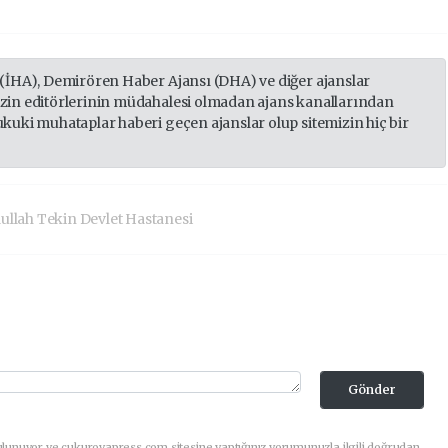
 (İHA), Demirören Haber Ajansı (DHA) ve diğer ajanslar
izin editörlerinin müdahalesi olmadan ajans kanallarından
ukuki muhataplar haberi geçen ajanslar olup sitemizin hiç bir
ullah Tekin Devlet Hastanesi
Gönder
ulunuyor ve cukurovapress.com sitesine yaptığınız yorumunuzla ilgili doğrudan