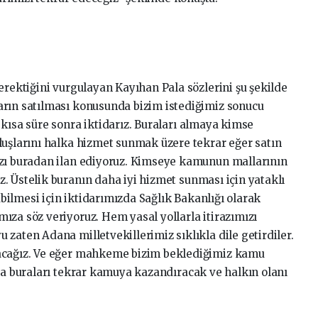
erektiğini vurgulayan Kayıhan Pala sözlerini şu şekilde
arın satılması konusunda bizim istediğimiz sonucu
kısa süre sonra iktidarız. Buraları almaya kimse
luşlarını halka hizmet sunmak üzere tekrar eğer satın
ızı buradan ilan ediyoruz. Kimseye kamunun mallarının
. Üstelik buranın daha iyi hizmet sunması için yataklı
ilmesi için iktidarımızda Sağlık Bakanlığı olarak
ıza söz veriyoruz. Hem yasal yollarla itirazımızı
zaten Adana milletvekillerimiz sıklıkla dile getirdiler.
şacağız. Ve eğer mahkeme bizim beklediğimiz kamu
 da buraları tekrar kamuya kazandıracak ve halkın olanı