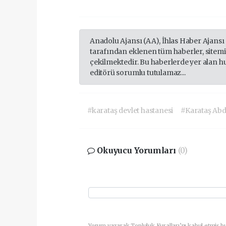
Anadolu Ajansı (AA), İhlas Haber Ajansı
tarafından eklenen tüm haberler, sitem
çekilmektedir. Bu haberlerde yer alan h
editörü sorumlu tutulamaz...
#karataş devlet hastanesi
#Karataş Abd
Okuyucu Yorumları
(0)
Yorum yazarak Topluluk Kuralları’nı kabul etmiş b