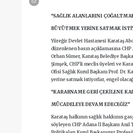
“SAĞLIK ALANLARINI ÇOĞALTMA
BÜYÜTMEK YERİNE SATMAK İSTİ
Yüreğir Devlet Hastanesi Karataş A
düzenlenen basın açıklamasına CHP 
Orhan Sümer, Karataş Belediye Başkan
Şimşek, CHP’li meclis üyeleri ve Kar
Ofisi Sağlık Kurul Başkanı Prof. Dr. K
yerine satmak istiyorlar, engel olaca
“KARARNAME GERİ ÇEKİLENE KA
MÜCADELEYE DEVAM EDECEĞİZ”
Karataş halkının sağlık hakkının gas
söyleyen CHP Adana İl Başkanı Anıl 
Politikaları Kurul Başkanımız Profes