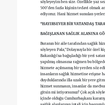
söyleyeyim ben size. Özellikle yaz s
500'den fazla kişinin tedavi olmak a
ediyoruz. Hani hizmet sunulan yerle
“HAYIRSEVER BİR VATANDAŞ TAR
BAĞIŞLANAN SAĞLIK ALANINA GÖ
Buranın bir aile tarafından sağlık h
söyleyen Pala,“Dolayısıyla bir özel ki
Bakanlığı'na bağışladığı bir yeri sat
yapılmış olmasına rağmen bu bölgede
hizmete açılmamış bir yerden söz ed
insanların sağlık hizmetine erişme ha
duyduklarında illa uzak bir yere gitm
hizmet sunmasın, insanlar da mecbur k
gitsin mi istiyorsunuz? Çok açık söyl
içinde olduğu Cumhurbaşkanı kararıyl
sağlık alanlarının iptali için başvuru