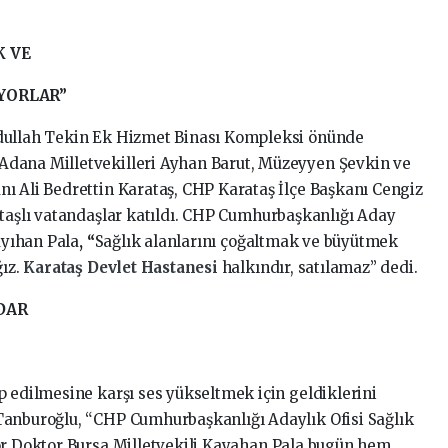
K VE
YORLAR”
bdullah Tekin Ek Hizmet Binası Kompleksi önünde
Adana Milletvekilleri Ayhan Barut, Müzeyyen Şevkin ve
ı Ali Bedrettin Karataş, CHP Karataş İlçe Başkanı Cengiz
ataşlı vatandaşlar katıldı. CHP Cumhurbaşkanlığı Aday
ayıhan Pala
, “
Sağlık alanlarını çoğaltmak ve büyütmek
ğız.
Karataş Devlet Hastanesi
halkındır, satılamaz” dedi.
DAR
p edilmesine karşı ses yükseltmek için geldiklerini
Tanburoğlu, “CHP Cumhurbaşkanlığı Adaylık Ofisi Sağlık
ör Doktor Bursa Milletvekili Kayahan Pala bugün hem