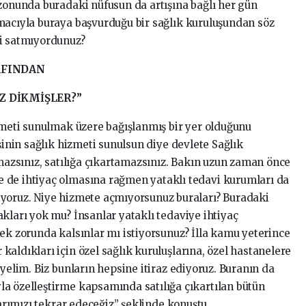
ezonunda buradaki nüfusun da artışına bağlı her gün
macıyla buraya başvurduğu bir sağlık kuruluşundan söz
ri satmıyordunuz?
AFINDAN
Z DİKMİŞLER?”
izmeti sunulmak üzere bağışlanmış bir yer olduğunu
şinin sağlık hizmeti sunulsun diye devlete Sağlık
amazsınız, satılığa çıkartamazsınız. Bakın uzun zaman önce
 de ihtiyaç olmasına rağmen yataklı tedavi kurumları da
iyoruz. Niye hizmete açmıyorsunuz buraları? Buradaki
kları yok mu? İnsanlar yataklı tedaviye ihtiyaç
ek zorunda kalsınlar mı istiyorsunuz? İlla kamu yeterince
aldıkları için özel sağlık kuruluşlarına, özel hastanelere
eyelim. Biz bunların hepsine itiraz ediyoruz. Buranın da
a özelleştirme kapsamında satılığa çıkartılan bütün
larımızı tekrar edeceğiz” şeklinde konuştu.