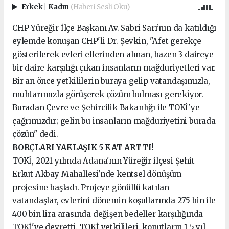
Erkek
|
Kadın
(Haberi Sesli Oku)
CHP Yüreğir İlçe Başkanı Av. Sabri Sarı’nın da katıldığı
eylemde konuşan CHP'li Dr. Şevkin, "Afet gerekçe
gösterilerek evleri ellerinden alınan, bazen 3 daireye
bir daire karşılığı çıkan insanların mağduriyetleri var.
Bir an önce yetkililerin buraya gelip vatandaşımızla,
muhtarımızla görüşerek çözüm bulması gerekiyor.
Buradan Çevre ve Şehircilik Bakanlığı ile TOKİ'ye
çağrımızdır; gelin bu insanların mağduriyetini burada
çözün" dedi.
BORÇLARI YAKLAŞIK 5 KAT ARTTI!
TOKİ, 2021 yılında Adana'nın Yüreğir ilçesi Şehit
Erkut Akbay Mahallesi'nde kentsel dönüşüm
projesine başladı. Projeye gönüllü katılan
vatandaşlar, evlerini dönemin koşullarında 275 bin ile
400 bin lira arasında değişen bedeller karşılığında
TOKİ'ye devretti. TOKİ yetkilileri, konutların 1,5 yıl