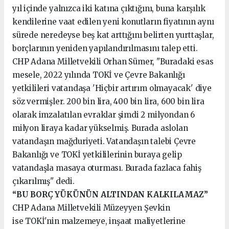
yıl içinde yalnızca iki katına çıktığını, buna karşılık
kendilerine vaat edilen yeni konutların fiyatının aynı
sürede neredeyse beş kat arttığını belirten yurttaşlar,
borçlarının yeniden yapılandırılmasını talep etti.
CHP Adana Milletvekili Orhan Sümer, "Buradaki esas
mesele, 2022 yılında TOKİ ve Çevre Bakanlığı
yetkilileri vatandaşa 'Hiçbir artırım olmayacak' diye
söz vermişler. 200 bin lira, 400 bin lira, 600 bin lira
olarak imzalatılan evraklar şimdi 2 milyondan 6
milyon liraya kadar yükselmiş. Burada aslolan
vatandaşın mağduriyeti. Vatandaşın talebi Çevre
Bakanlığı ve TOKİ yetkililerinin buraya gelip
vatandaşla masaya oturması. Burada fazlaca fahiş
çıkarılmış" dedi.
“BU BORÇ YÜKÜNÜN ALTINDAN KALKILAMAZ”
CHP Adana Milletvekili Müzeyyen Şevkin
ise TOKİ'nin malzemeye, inşaat maliyetlerine