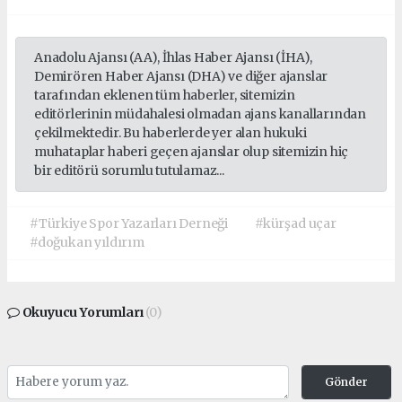
Anadolu Ajansı (AA), İhlas Haber Ajansı (İHA),
Demirören Haber Ajansı (DHA) ve diğer ajanslar
tarafından eklenen tüm haberler, sitemizin
editörlerinin müdahalesi olmadan ajans kanallarından
çekilmektedir. Bu haberlerde yer alan hukuki
muhataplar haberi geçen ajanslar olup sitemizin hiç
bir editörü sorumlu tutulamaz...
#Türkiye Spor Yazarları Derneği
#kürşad uçar
#doğukan yıldırım
Okuyucu Yorumları
(0)
Gönder