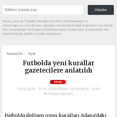
Gönder
Yorum yazarak Topluluk Kuralları’nı kabul etmiş bulunuyor ve
cukurovapress.com sitesine yaptığınız yorumunuzla ilgili doğrudan veya dolaylı
tüm sorumluluğu tek başınıza üstleniyorsunuz. Yazılan tüm yorumlardan site
yönetimi hiçbir şekilde sorumlu tutulamaz.
Anasayfa
Spor
Futbolda yeni kurallar
gazetecilere anlatıldı
SPOR
05.08.2026 - 13:24, Güncelleme: 06.08.2026 - 14:40
10201 kez okundu.
Futbolda değişen oyun kuralları Adana’daki