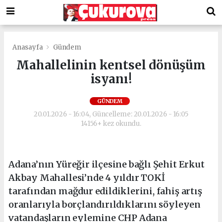
Anasayfa
Gündem
Mahallelinin kentsel dönüşüm
isyanı!
GÜNDEM
20.01.2026 - 16:04, Güncelleme: 20.01.2026 - 16:05
14156+ kez okundu.
Adana’nın Yüreğir ilçesine bağlı Şehit Erkut
Akbay Mahallesi’nde 4 yıldır TOKİ
tarafından mağdur edildiklerini, fahiş artış
oranlarıyla borçlandırıldıklarını söyleyen
vatandaşların eylemine CHP Adana