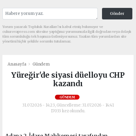
Gönder
Yorum yazarak Topluluk Kuralları’nı kabul etmiş bulunuyor ve
cukurovapress.com sitesine yaptığınız yorumunuzla ilgili doğrudan veya dolaylı
tüm sorumluluğu tek başınıza üstleniyorsunuz. Yazılan tüm yorumlardan site
yönetimi hiçbir şekilde sorumlu tutulamaz.
Anasayfa
Gündem
Yüreğir'de siyasi düelloyu CHP
kazandı
GÜNDEM
31.07.2026 - 14:23, Güncelleme: 31.07.2026 - 14:41
17033 kez okundu.
Adana 2. İdare Mahkemesi tarafından