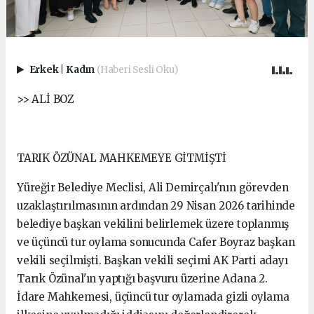
Erkek
|
Kadın
(Haberi Sesli Oku)
>> ALİ BOZ
TARIK ÖZÜNAL MAHKEMEYE GİTMİŞTİ
Yüreğir Belediye Meclisi, Ali Demirçalı'nın görevden
uzaklaştırılmasının ardından 29 Nisan 2026 tarihinde
belediye başkan vekilini belirlemek üzere toplanmış
ve üçüncü tur oylama sonucunda Cafer Boyraz başkan
vekili seçilmişti. Başkan vekili seçimi AK Parti adayı
Tarık Özünal'ın yaptığı başvuru üzerine Adana 2.
İdare Mahkemesi, üçüncü tur oylamada gizli oylama