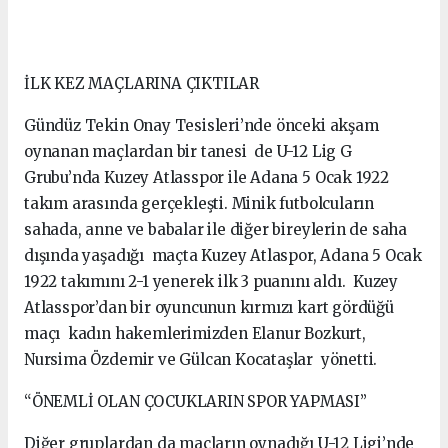
İLK KEZ MAÇLARINA ÇIKTILAR
Gündüz Tekin Onay Tesisleri’nde önceki akşam
oynanan maçlardan bir tanesi de U-12 Lig G
Grubu’nda Kuzey Atlasspor ile Adana 5 Ocak 1922
takım arasında gerçekleşti. Minik futbolcuların
sahada, anne ve babalar ile diğer bireylerin de saha
dışında yaşadığı maçta Kuzey Atlaspor, Adana 5 Ocak
1922 takımını 2-1 yenerek ilk 3 puanını aldı. Kuzey
Atlasspor’dan bir oyuncunun kırmızı kart gördüğü
maçı kadın hakemlerimizden Elanur Bozkurt,
Nursima Özdemir ve Gülcan Kocataşlar yönetti.
“ÖNEMLİ OLAN ÇOCUKLARIN SPOR YAPMASI”
Diğer gruplardan da maçların oynadığı U-12 Ligi’nde