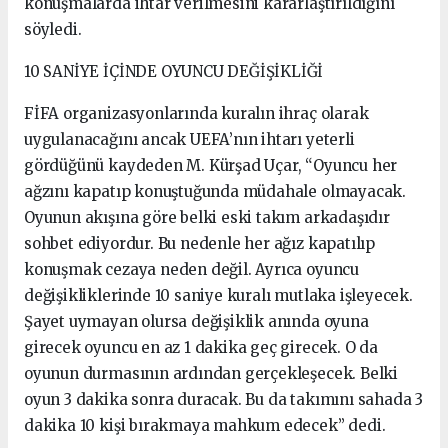
konuşmalarda ihtar verilmesini kararlaştırıldığını
söyledi.
10 SANİYE İÇİNDE OYUNCU DEĞİŞİKLİĞİ
FİFA organizasyonlarında kuralın ihraç olarak
uygulanacağını ancak UEFA’nın ihtarı yeterli
gördüğünü kaydeden M. Kürşad Uçar, “Oyuncu her
ağzını kapatıp konuştuğunda müdahale olmayacak.
Oyunun akışına göre belki eski takım arkadaşıdır
sohbet ediyordur. Bu nedenle her ağız kapatılıp
konuşmak cezaya neden değil. Ayrıca oyuncu
değişikliklerinde 10 saniye kuralı mutlaka işleyecek.
Şayet uymayan olursa değişiklik anında oyuna
girecek oyuncu en az 1 dakika geç girecek. O da
oyunun durmasının ardından gerçekleşecek. Belki
oyun 3 dakika sonra duracak. Bu da takımını sahada 3
dakika 10 kişi bırakmaya mahkum edecek” dedi.