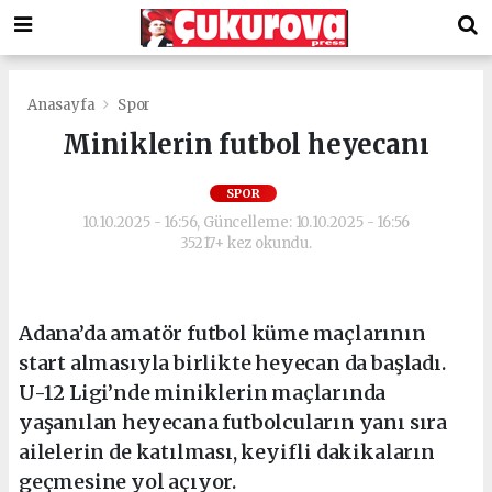
Anasayfa
Spor
Miniklerin futbol heyecanı
SPOR
10.10.2025 - 16:56, Güncelleme: 10.10.2025 - 16:56
35217+ kez okundu.
Adana’da amatör futbol küme maçlarının
start almasıyla birlikte heyecan da başladı.
U-12 Ligi’nde miniklerin maçlarında
yaşanılan heyecana futbolcuların yanı sıra
ailelerin de katılması, keyifli dakikaların
geçmesine yol açıyor.