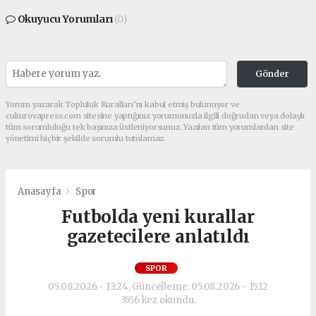
Okuyucu Yorumları
(0)
Gönder
Yorum yazarak Topluluk Kuralları’nı kabul etmiş bulunuyor ve
cukurovapress.com sitesine yaptığınız yorumunuzla ilgili doğrudan veya dolaylı
tüm sorumluluğu tek başınıza üstleniyorsunuz. Yazılan tüm yorumlardan site
yönetimi hiçbir şekilde sorumlu tutulamaz.
Anasayfa
Spor
Futbolda yeni kurallar
gazetecilere anlatıldı
SPOR
05.08.2026 - 13:24, Güncelleme: 05.08.2026 - 15:12
3556 kez okundu.