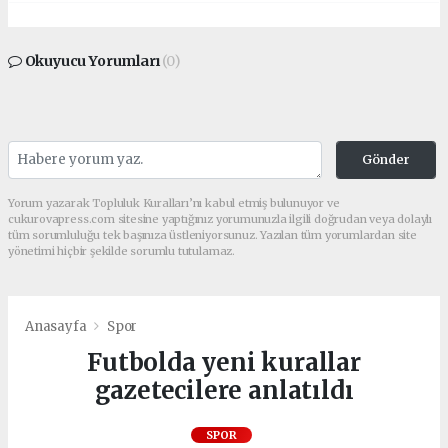
Okuyucu Yorumları
(0)
Gönder
Yorum yazarak Topluluk Kuralları’nı kabul etmiş bulunuyor ve
cukurovapress.com sitesine yaptığınız yorumunuzla ilgili doğrudan veya dolaylı
tüm sorumluluğu tek başınıza üstleniyorsunuz. Yazılan tüm yorumlardan site
yönetimi hiçbir şekilde sorumlu tutulamaz.
Anasayfa
Spor
Futbolda yeni kurallar
gazetecilere anlatıldı
SPOR