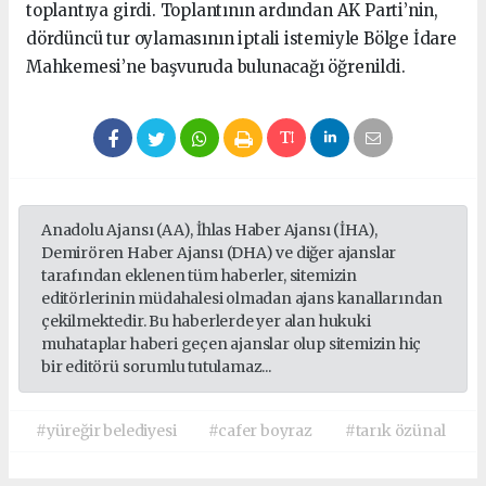
toplantıya girdi. Toplantının ardından AK Parti’nin,
dördüncü tur oylamasının iptali istemiyle Bölge İdare
Mahkemesi’ne başvuruda bulunacağı öğrenildi.
Anadolu Ajansı (AA), İhlas Haber Ajansı (İHA),
Demirören Haber Ajansı (DHA) ve diğer ajanslar
tarafından eklenen tüm haberler, sitemizin
editörlerinin müdahalesi olmadan ajans kanallarından
çekilmektedir. Bu haberlerde yer alan hukuki
muhataplar haberi geçen ajanslar olup sitemizin hiç
bir editörü sorumlu tutulamaz...
#yüreğir belediyesi
#cafer boyraz
#tarık özünal