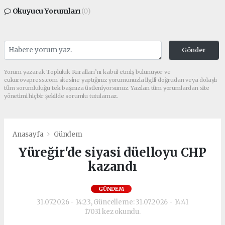
Okuyucu Yorumları
(0)
Gönder
Yorum yazarak Topluluk Kuralları’nı kabul etmiş bulunuyor ve
cukurovapress.com sitesine yaptığınız yorumunuzla ilgili doğrudan veya dolaylı
tüm sorumluluğu tek başınıza üstleniyorsunuz. Yazılan tüm yorumlardan site
yönetimi hiçbir şekilde sorumlu tutulamaz.
Anasayfa
Gündem
Yüreğir'de siyasi düelloyu CHP
kazandı
GÜNDEM
31.07.2026 - 14:23, Güncelleme: 31.07.2026 - 14:41
17031 kez okundu.