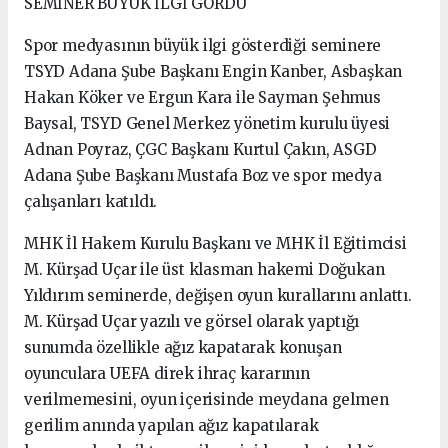
SEMİNER BÜYÜK İLGİ GÖRDÜ
Spor medyasının büyük ilgi gösterdiği seminere
TSYD Adana Şube Başkanı Engin Kanber, Asbaşkan
Hakan Köker ve Ergun Kara ile Sayman Şehmus
Baysal, TSYD Genel Merkez yönetim kurulu üyesi
Adnan Poyraz, ÇGC Başkanı Kurtul Çakın, ASGD
Adana Şube Başkanı Mustafa Boz ve spor medya
çalışanları katıldı.
MHK İl Hakem Kurulu Başkanı ve MHK İl Eğitimcisi
M. Kürşad Uçar ile üst klasman hakemi Doğukan
Yıldırım seminerde, değişen oyun kurallarını anlattı.
M. Kürşad Uçar yazılı ve görsel olarak yaptığı
sunumda özellikle ağız kapatarak konuşan
oyunculara UEFA direk ihraç kararının
verilmemesini, oyun içerisinde meydana gelmen
gerilim anında yapılan ağız kapatılarak