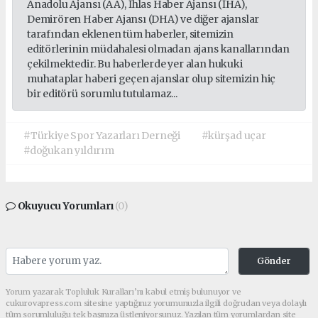
Anadolu Ajansı (AA), İhlas Haber Ajansı (İHA),
Demirören Haber Ajansı (DHA) ve diğer ajanslar
tarafından eklenen tüm haberler, sitemizin
editörlerinin müdahalesi olmadan ajans kanallarından
çekilmektedir. Bu haberlerde yer alan hukuki
muhataplar haberi geçen ajanslar olup sitemizin hiç
bir editörü sorumlu tutulamaz...
#Türkiye Spor Yazarları Derneği
#kürşad uçar
#doğukan yıldırım
Okuyucu Yorumları
(0)
Gönder
Yorum yazarak Topluluk Kuralları’nı kabul etmiş bulunuyor ve
cukurovapress.com sitesine yaptığınız yorumunuzla ilgili doğrudan veya dolaylı
tüm sorumluluğu tek başınıza üstleniyorsunuz. Yazılan tüm yorumlardan site