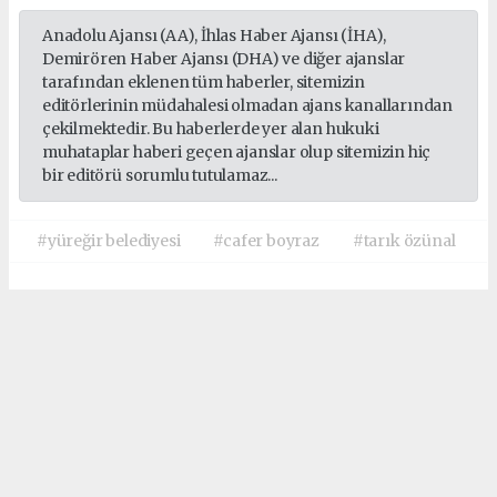
Anadolu Ajansı (AA), İhlas Haber Ajansı (İHA),
Demirören Haber Ajansı (DHA) ve diğer ajanslar
tarafından eklenen tüm haberler, sitemizin
editörlerinin müdahalesi olmadan ajans kanallarından
çekilmektedir. Bu haberlerde yer alan hukuki
muhataplar haberi geçen ajanslar olup sitemizin hiç
bir editörü sorumlu tutulamaz...
#yüreğir belediyesi
#cafer boyraz
#tarık özünal
Okuyucu Yorumları
(0)
Gönder
Yorum yazarak Topluluk Kuralları’nı kabul etmiş bulunuyor ve
cukurovapress.com sitesine yaptığınız yorumunuzla ilgili doğrudan veya dolaylı
tüm sorumluluğu tek başınıza üstleniyorsunuz. Yazılan tüm yorumlardan site