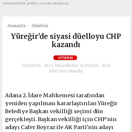
yönetimi hiçbir şekilde sorumlu tutulamaz.
Anasayfa
Gündem
Yüreğir'de siyasi düelloyu CHP
kazandı
GÜNDEM
31.07.2026 - 14:23, Güncelleme: 31.07.2026 - 14:41
17002 kez okundu.
Adana 2. İdare Mahkemesi tarafından
yeniden yapılması kararlaştırılan Yüreğir
Belediye Başkan vekilliği seçimi dün
gerçekleşti. Başkan vekilliği için CHP'nin
adayı Cafer Boyraz ile AK Parti'nin adayı