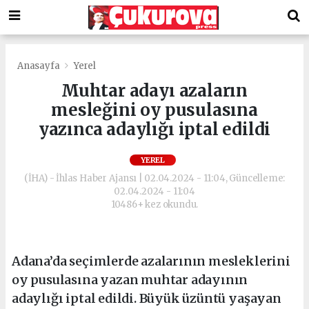
Anasayfa
Yerel
Muhtar adayı azaların
mesleğini oy pusulasına
yazınca adaylığı iptal edildi
YEREL
(İHA) - İhlas Haber Ajansı | 02.04.2024 - 11:04, Güncelleme:
02.04.2024 - 11:04
10486+ kez okundu.
Adana’da seçimlerde azalarının mesleklerini
oy pusulasına yazan muhtar adayının
adaylığı iptal edildi. Büyük üzüntü yaşayan