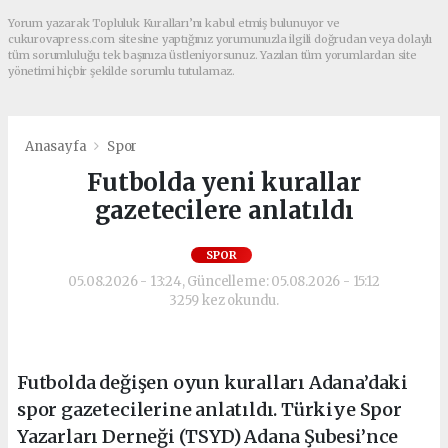
Yorum yazarak Topluluk Kuralları’nı kabul etmiş bulunuyor ve
cukurovapress.com sitesine yaptığınız yorumunuzla ilgili doğrudan veya dolaylı
tüm sorumluluğu tek başınıza üstleniyorsunuz. Yazılan tüm yorumlardan site
yönetimi hiçbir şekilde sorumlu tutulamaz.
Anasayfa
Spor
Futbolda yeni kurallar
gazetecilere anlatıldı
SPOR
05.08.2026 - 13:24, Güncelleme: 05.08.2026 - 15:12
3259 kez okundu.
Futbolda değişen oyun kuralları Adana’daki
spor gazetecilerine anlatıldı. Türkiye Spor
Yazarları Derneği (TSYD) Adana Şubesi’nce