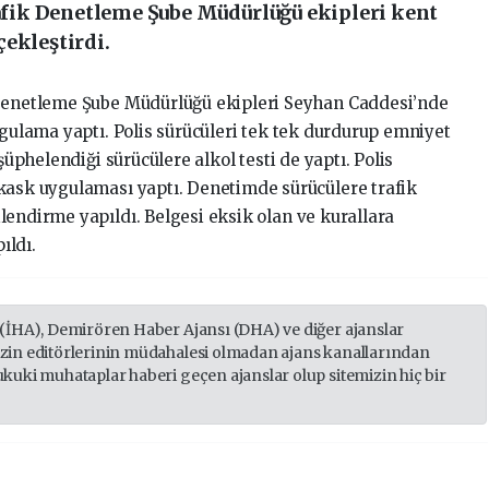
ik Denetleme Şube Müdürlüğü ekipleri kent
ekleştirdi.
Denetleme Şube Müdürlüğü ekipleri Seyhan Caddesi’nde
ygulama yaptı. Polis sürücüleri tek tek durdurup emniyet
şüphelendiği sürücülere alkol testi de yaptı. Polis
kask uygulaması yaptı. Denetimde sürücülere trafik
lendirme yapıldı. Belgesi eksik olan ve kurallara
ıldı.
 (İHA), Demirören Haber Ajansı (DHA) ve diğer ajanslar
izin editörlerinin müdahalesi olmadan ajans kanallarından
ukuki muhataplar haberi geçen ajanslar olup sitemizin hiç bir