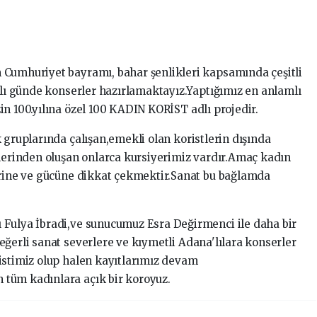
 Cumhuriyet bayramı, bahar şenlikleri kapsamında çeşitli
mlı günde konserler hazırlamaktayız.Yaptığımız en anlamlı
n 100.yılına özel 100 KADIN KORİST adlı projedir.
 gruplarında çalışan,emekli olan koristlerin dışında
tlerinden oluşan onlarca kursiyerimiz vardır.Amaç kadın
erine ve gücüne dikkat çekmektir.Sanat bu bağlamda
 Fulya İbradi,ve sunucumuz Esra Değirmenci ile daha bir
eğerli sanat severlere ve kıymetli Adana'lılara konserler
istimiz olup halen kayıtlarımız devam
tüm kadınlara açık bir koroyuz.