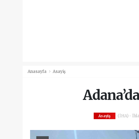
Anasayfa
Asayiş
Adana’da 
(İHA) - İhl
Asayiş