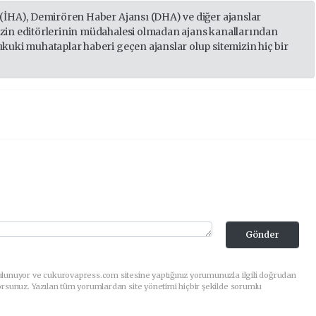
 (İHA), Demirören Haber Ajansı (DHA) ve diğer ajanslar
izin editörlerinin müdahalesi olmadan ajans kanallarından
ukuki muhataplar haberi geçen ajanslar olup sitemizin hiç bir
Gönder
ulunuyor ve cukurovapress.com sitesine yaptığınız yorumunuzla ilgili doğrudan
orsunuz. Yazılan tüm yorumlardan site yönetimi hiçbir şekilde sorumlu