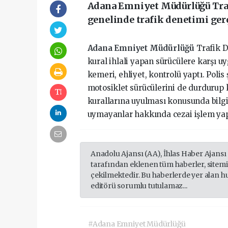
Adana Emniyet Müdürlüğü Traf
genelinde trafik denetimi gerç
Adana Emniyet Müdürlüğü
Trafik 
kural ihlali yapan sürücülere karşı u
kemeri, ehliyet, kontrolü yaptı. Polis 
motosiklet sürücülerini de durdurup 
kurallarına uyulması konusunda bilgi
uymayanlar hakkında cezai işlem yap
Anadolu Ajansı (AA), İhlas Haber Ajansı
tarafından eklenen tüm haberler, sitem
çekilmektedir. Bu haberlerde yer alan h
editörü sorumlu tutulamaz...
#Adana Emniyet Müdürlüğü