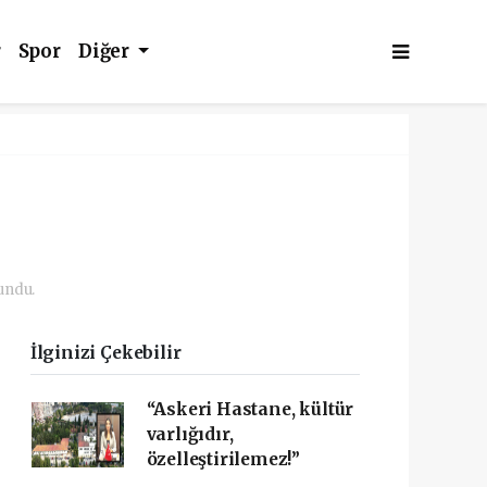
r
Spor
Diğer
undu.
İlginizi Çekebilir
“Askeri Hastane, kültür
varlığıdır,
özelleştirilemez!”