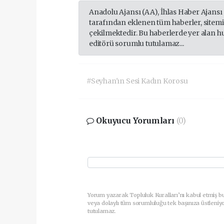
Anadolu Ajansı (AA), İhlas Haber Ajansı
tarafından eklenen tüm haberler, sitem
çekilmektedir. Bu haberlerde yer alan h
editörü sorumlu tutulamaz...
#Seyhan'ın Sesi Kadın Korosu
Okuyucu Yorumları
(0)
Yorum yazarak Topluluk Kuralları’nı kabul etmiş b
veya dolaylı tüm sorumluluğu tek başınıza üstleniy
tutulamaz.