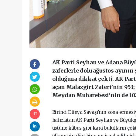
AK Parti Seyhan ve Adana Büy
zaferlerle dolu ağustos ayının 
olduğuna dikkat çekti. AK Part
açan Malazgirt Zaferi’nin 953
Meydan Muharebesi’nin de 102
Birinci Dünya Savaşı’nın sona ermesiy
hatırlatan AK Parti Seyhan ve Büyükş
üstüne kâbus gibi kara bulutların çö
ülkemizin dört bir yanı işgal edilm