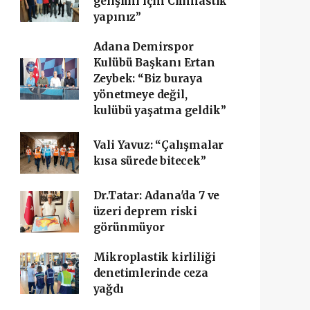
gelişimi için Cimnastik
yapınız”
Adana Demirspor
Kulübü Başkanı Ertan
Zeybek: “Biz buraya
yönetmeye değil,
kulübü yaşatma geldik”
Vali Yavuz: “Çalışmalar
kısa sürede bitecek”
Dr.Tatar: Adana'da 7 ve
üzeri deprem riski
görünmüyor
Mikroplastik kirliliği
denetimlerinde ceza
yağdı