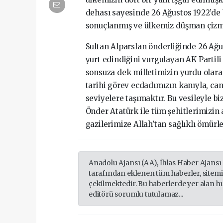
dehası sayesinde 26 Ağustos 1922’de 
sonuçlanmış ve ülkemiz düşman çizm
Sultan Alparslan önderliğinde 26 Ağus
yurt edindiğini vurgulayan AK Partili
sonsuza dek milletimizin yurdu olarak
tarihi görev ecdadımızın kanıyla, canı
seviyelere taşımaktır. Bu vesileyle b
Önder Atatürk ile tüm şehitlerimizin a
gazilerimize Allah’tan sağlıklı ömürle
Anadolu Ajansı (AA), İhlas Haber Ajansı
tarafından eklenen tüm haberler, sitem
çekilmektedir. Bu haberlerde yer alan h
editörü sorumlu tutulamaz...