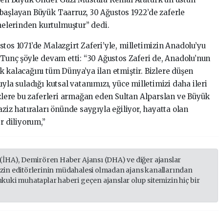
başlayan Büyük Taarruz, 30 Ağustos 1922’de zaferle
elerinden kurtulmuştur” dedi.
tos 1071’de Malazgirt Zaferi’yle, milletimizin Anadolu’yu
 Tunç şöyle devam etti: “30 Ağustos Zaferi de, Anadolu’nun
 kalacağını tüm Dünya’ya ilan etmiştir. Bizlere düşen
yla suladığı kutsal vatanımızı, yüce milletimizi daha ileri
izlere bu zaferleri armağan eden Sultan Alparslan ve Büyük
ziz hatıraları önünde saygıyla eğiliyor, hayatta olan
r diliyorum,”
 (İHA), Demirören Haber Ajansı (DHA) ve diğer ajanslar
izin editörlerinin müdahalesi olmadan ajans kanallarından
ukuki muhataplar haberi geçen ajanslar olup sitemizin hiç bir