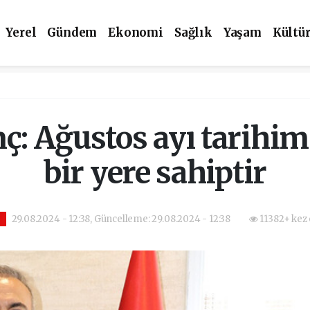
Yerel
Gündem
Ekonomi
Sağlık
Yaşam
Kültü
: Ağustos ayı tarihim
bir yere sahiptir
29.08.2024 - 12:38, Güncelleme: 29.08.2024 - 12:38
11382+ kez