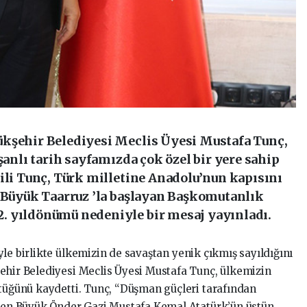
ükşehir Belediyesi Meclis Üyesi Mustafa Tunç,
şanlı tarih sayfamızda çok özel bir yere sahip
ili Tunç, Türk milletine Anadolu’nun kapısını
; Büyük Taarruz ’la başlayan Başkomutanlık
. yıldönümü nedeniyle bir mesaj yayınladı.
le birlikte ülkemizin de savaştan yenik çıkmış sayıldığını
ehir Belediyesi Meclis Üyesi Mustafa Tunç, ülkemizin
ktüğünü kaydetti. Tunç, “Düşman güçleri tarafından
işken Büyük Önder Gazi Mustafa Kemal Atatürk’ün üstün