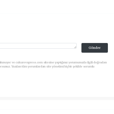
Gönder
ulunuyor ve cukurovapress.com sitesine yaptığınız yorumunuzla ilgili doğrudan
orsunuz. Yazılan tüm yorumlardan site yönetimi hiçbir şekilde sorumlu