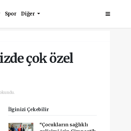
r
Spor
Diğer
izde çok özel
 okundu.
İlginizi Çekebilir
“Çocukların sağlıklı