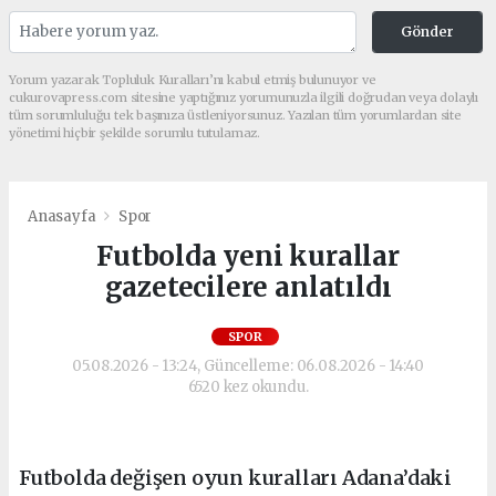
Gönder
Yorum yazarak Topluluk Kuralları’nı kabul etmiş bulunuyor ve
cukurovapress.com sitesine yaptığınız yorumunuzla ilgili doğrudan veya dolaylı
tüm sorumluluğu tek başınıza üstleniyorsunuz. Yazılan tüm yorumlardan site
yönetimi hiçbir şekilde sorumlu tutulamaz.
Anasayfa
Spor
Futbolda yeni kurallar
gazetecilere anlatıldı
SPOR
05.08.2026 - 13:24, Güncelleme: 06.08.2026 - 14:40
6520 kez okundu.
Futbolda değişen oyun kuralları Adana’daki