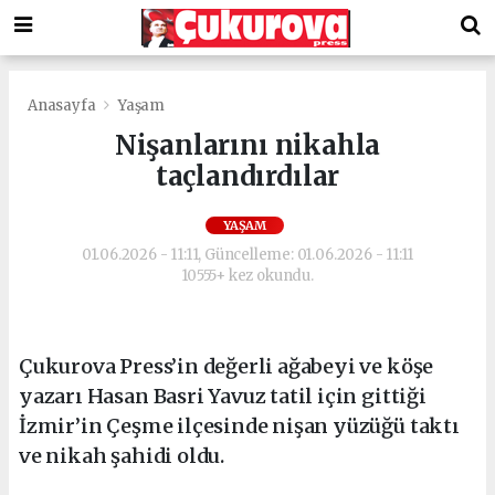
Anasayfa
Yaşam
Nişanlarını nikahla
taçlandırdılar
YAŞAM
01.06.2026 - 11:11, Güncelleme: 01.06.2026 - 11:11
10555+ kez okundu.
Çukurova Press’in değerli ağabeyi ve köşe
yazarı Hasan Basri Yavuz tatil için gittiği
İzmir’in Çeşme ilçesinde nişan yüzüğü taktı
ve nikah şahidi oldu.