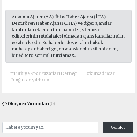
Anadolu Ajansı (AA), İhlas Haber Ajansı (İHA),
Demirören Haber Ajansı (DHA) ve diğer ajanslar
tarafından eklenen tüm haberler, sitemizin
editörlerinin müdahalesi olmadan ajans kanallarından
çekilmektedir. Bu haberlerde yer alan hukuki
muhataplar haberi geçen ajanslar olup sitemizin hiç
bir editörü sorumlu tutulamaz...
#Türkiye Spor Yazarları Derneği
#kürşad uçar
#doğukan yıldırım
Okuyucu Yorumları
(0)
Gönder