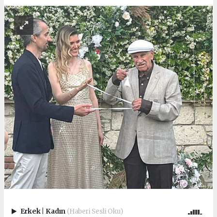
Erkek
|
Kadın
(Haberi Sesli Oku)