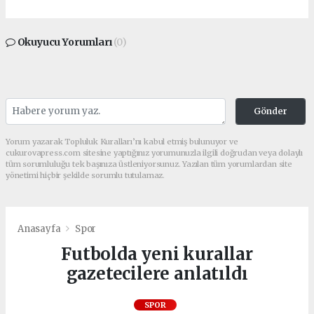
Okuyucu Yorumları
(0)
Gönder
Yorum yazarak Topluluk Kuralları’nı kabul etmiş bulunuyor ve
cukurovapress.com sitesine yaptığınız yorumunuzla ilgili doğrudan veya dolaylı
tüm sorumluluğu tek başınıza üstleniyorsunuz. Yazılan tüm yorumlardan site
yönetimi hiçbir şekilde sorumlu tutulamaz.
Anasayfa
Spor
Futbolda yeni kurallar
gazetecilere anlatıldı
SPOR