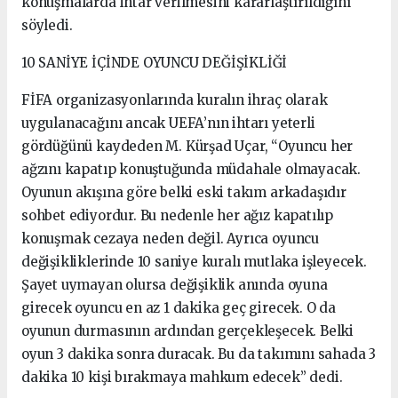
konuşmalarda ihtar verilmesini kararlaştırıldığını
söyledi.
10 SANİYE İÇİNDE OYUNCU DEĞİŞİKLİĞİ
FİFA organizasyonlarında kuralın ihraç olarak
uygulanacağını ancak UEFA’nın ihtarı yeterli
gördüğünü kaydeden M. Kürşad Uçar, “Oyuncu her
ağzını kapatıp konuştuğunda müdahale olmayacak.
Oyunun akışına göre belki eski takım arkadaşıdır
sohbet ediyordur. Bu nedenle her ağız kapatılıp
konuşmak cezaya neden değil. Ayrıca oyuncu
değişikliklerinde 10 saniye kuralı mutlaka işleyecek.
Şayet uymayan olursa değişiklik anında oyuna
girecek oyuncu en az 1 dakika geç girecek. O da
oyunun durmasının ardından gerçekleşecek. Belki
oyun 3 dakika sonra duracak. Bu da takımını sahada 3
dakika 10 kişi bırakmaya mahkum edecek” dedi.