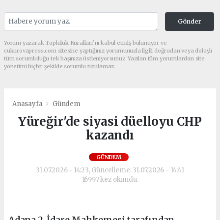
Gönder
Yorum yazarak Topluluk Kuralları’nı kabul etmiş bulunuyor ve
cukurovapress.com sitesine yaptığınız yorumunuzla ilgili doğrudan veya dolaylı
tüm sorumluluğu tek başınıza üstleniyorsunuz. Yazılan tüm yorumlardan site
yönetimi hiçbir şekilde sorumlu tutulamaz.
Anasayfa
Gündem
Yüreğir'de siyasi düelloyu CHP
kazandı
GÜNDEM
31.07.2026 - 14:23, Güncelleme: 31.07.2026 - 14:41
16997 kez okundu.
Adana 2. İdare Mahkemesi tarafından