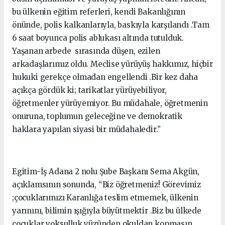
bu ülkenin eğitim referleri, kendi Bakanlığının
önünde, polis kalkanlarıyla, baskıyla karşılandı .Tam
6 saat boyunca polis ablukası altında tutulduk.
Yaşanan arbede sırasında düşen, ezilen
arkadaşlarımız oldu. Meclise yürüyüş hakkımız, hiçbir
hukuki gerekçe olmadan engellendi .Bir kez daha
açıkça gördük ki; tarikatlar yürüyebiliyor,
öğretmenler yürüyemiyor. Bu müdahale, öğretmenin
onuruna, toplumun geleceğine ve demokratik
haklara yapılan siyasi bir müdahaledir.”
Egitim-İş Adana 2 nolu Şube Başkanı Sema Akgün,
açıklamsının sonunda, “Biz öğretmeniz! Görevimiz
;çocuklarımızı Karanlığa teslim etmemek, ülkenin
yarınını, bilimin ışığıyla büyütmektir .Biz bu ülkede
çocuklar yoksulluk yüzünden okuldan kopmasın,