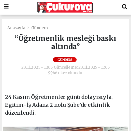
Anasayfa
Gündem
“Öğretmenlik mesleği baskı
altında”
GÜNDEM
23.11.2025 - 15:05, Güncelleme: 23.11.2025 - 15:05
9966+ kez okundu.
24 Kasım Öğretmenler günü dolayısıyla,
Egitim-İş Adana 2 nolu Şube’de etkinlik
düzenlendi.