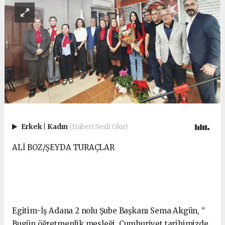
Erkek
|
Kadın
(Haberi Sesli Oku)
ALİ BOZ/ŞEYDA TURAÇLAR
Egitim-İş Adana 2 nolu Şube Başkanı Sema Akgün, “
Bugün öğretmenlik mesleği, Cumhuriyet tarihimizde