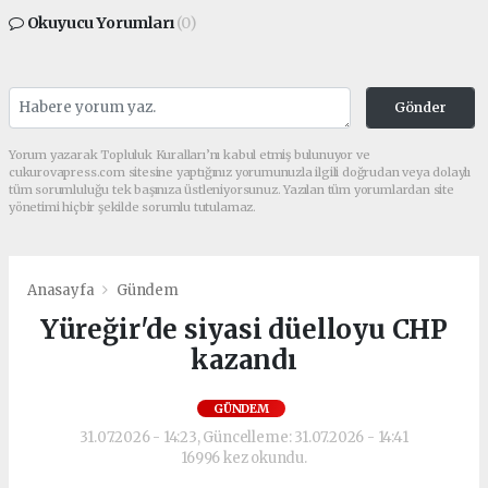
Okuyucu Yorumları
(0)
Gönder
Yorum yazarak Topluluk Kuralları’nı kabul etmiş bulunuyor ve
cukurovapress.com sitesine yaptığınız yorumunuzla ilgili doğrudan veya dolaylı
tüm sorumluluğu tek başınıza üstleniyorsunuz. Yazılan tüm yorumlardan site
yönetimi hiçbir şekilde sorumlu tutulamaz.
Anasayfa
Gündem
Yüreğir'de siyasi düelloyu CHP
kazandı
GÜNDEM
31.07.2026 - 14:23, Güncelleme: 31.07.2026 - 14:41
16996 kez okundu.