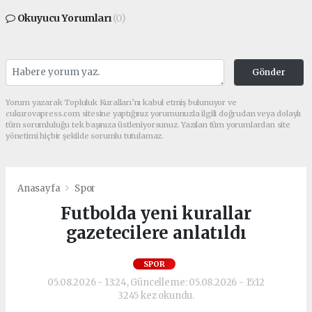
Okuyucu Yorumları
(0)
Gönder
Yorum yazarak Topluluk Kuralları’nı kabul etmiş bulunuyor ve
cukurovapress.com sitesine yaptığınız yorumunuzla ilgili doğrudan veya dolaylı
tüm sorumluluğu tek başınıza üstleniyorsunuz. Yazılan tüm yorumlardan site
yönetimi hiçbir şekilde sorumlu tutulamaz.
Anasayfa
Spor
Futbolda yeni kurallar
gazetecilere anlatıldı
SPOR
05.08.2026 - 13:24, Güncelleme: 05.08.2026 - 15:12
3245 kez okundu.