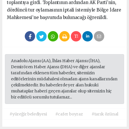
toplantıya girdi. Toplantının ardından AK Parti’nin,
dördüncü tur oylamasının iptali istemiyle Bölge İdare
Mahkemesi’ne başvuruda bulunacağı öğrenildi.
Anadolu Ajansı (AA), İhlas Haber Ajansı (İHA),
Demirören Haber Ajansı (DHA) ve diğer ajanslar
tarafından eklenen tüm haberler, sitemizin
editörlerinin müdahalesi olmadan ajans kanallarından
çekilmektedir. Bu haberlerde yer alan hukuki
muhataplar haberi geçen ajanslar olup sitemizin hiç
bir editörü sorumlu tutulamaz...
#yüreğir belediyesi
#cafer boyraz
#tarık özünal