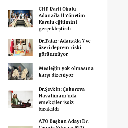
CHP Parti Okulu
Adana'da İl Yönetim
Kurulu eğitimini
gerçekleştirdi
Dr.Tatar: Adana'da 7 ve
üzeri deprem riski
görünmüyor
Mesleğin yok olmasına
karşı direniyor
Dr.Şevkin: Çukurova
Havalimanı’nda
emekçiler işsiz
bırakıldı
ATO Başkan Adayı Dr.
Cengiz Yılmaz: ATO