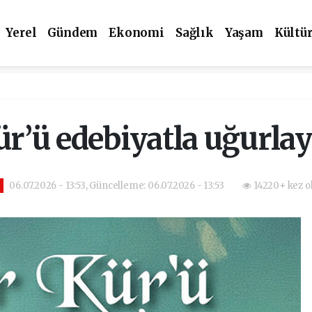
Yerel
Gündem
Ekonomi
Sağlık
Yaşam
Kültü
ür’ü edebiyatla uğurlay
06.07.2026 - 13:53, Güncelleme: 06.07.2026 - 13:53
14220+ kez o