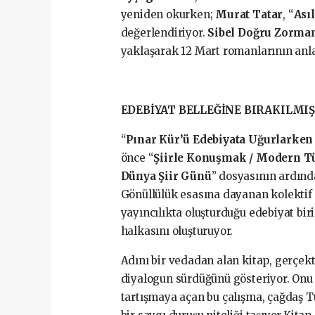
yeniden okurken;
Murat Tatar
, “
Ası
değerlendiriyor.
Sibel Doğru Zorma
yaklaşarak 12 Mart romanlarının anlat
EDEBİYAT BELLEĞİNE BIRAKILMIŞ
“
Pınar Kür’ü Edebiyata Uğurlarken /
önce “
Şiirle Konuşmak / Modern Tür
Dünya Şiir Günü
” dosyasının ardında
Gönüllülük esasına dayanan kolektif 
yayıncılıkta oluşturduğu edebiyat bir
halkasını oluşturuyor.
Adını bir vedadan alan kitap, gerçekt
diyalogun sürdüğünü gösteriyor. On
tartışmaya açan bu çalışma, çağdaş T