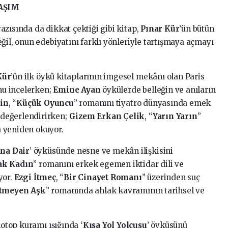
LAŞIM
yazısında da dikkat çektiği gibi kitap,
Pınar Kür
’ün bütün
ğil, onun edebiyatını farklı yönleriyle tartışmaya açmayı
Kür
’ün ilk öykü kitaplarının imgesel mekânı olan Paris
u incelerken;
Emine Ayan
öykülerde belleğin ve anıların
kin
, “
Küçük Oyuncu
” romanını tiyatro dünyasında emek
değerlendirirken;
Gizem Erkan Çelik
, “
Yarın Yarın
”
 yeniden okuyor.
na Dair
’ öyküsünde nesne ve mekân ilişkisini
ak Kadın
” romanını erkek egemen iktidar dili ve
yor.
Ezgi İtmeç
, “
Bir Cinayet Romanı
” üzerinden suç
tmeyen Aşk
” romanında ahlak kavramının tarihsel ve
otop kuramı ışığında ‘
Kısa Yol Yolcusu
’ öyküsünü