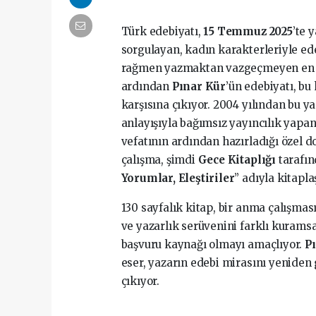
Türk edebiyatı,
15 Temmuz 2025
’te 
sorgulayan, kadın karakterleriyle ede
rağmen yazmaktan vazgeçmeyen en özg
ardından
Pınar Kür
’ün edebiyatı, bu
karşısına çıkıyor. 2004 yılından bu 
anlayışıyla bağımsız yayıncılık yapa
vefatının ardından hazırladığı özel d
çalışma, şimdi
Gece Kitaplığı
tarafın
Yorumlar, Eleştiriler
” adıyla kitapla
130 sayfalık kitap, bir anma çalışma
ve yazarlık serüvenini farklı kuramsa
başvuru kaynağı olmayı amaçlıyor.
P
eser, yazarın edebi mirasını yeniden
çıkıyor.