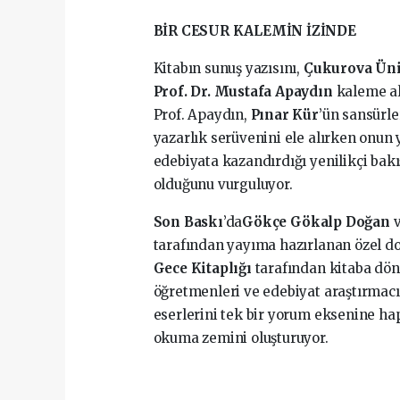
BİR CESUR KALEMİN İZİNDE
Kitabın sunuş yazısını,
Çukurova Üniv
Prof. Dr. Mustafa Apaydın
kaleme al
Prof. Apaydın,
Pınar Kür
’ün sansürle
yazarlık serüvenini ele alırken onun 
edebiyata kazandırdığı yenilikçi bakı
olduğunu vurguluyor.
Son Baskı
’da
Gökçe Gökalp Doğan
tarafından yayıma hazırlanan özel do
Gece Kitaplığı
tarafından kitaba dön
öğretmenleri ve edebiyat araştırmacı
eserlerini tek bir yorum eksenine hap
okuma zemini oluşturuyor.