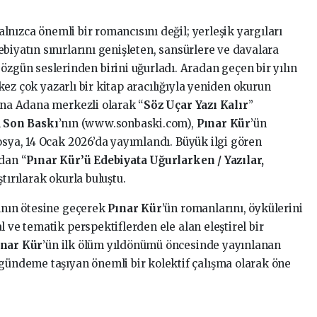
yalnızca önemli bir romancısını değil; yerleşik yargıları
biyatın sınırlarını genişleten, sansürlere ve davalara
ün seslerinden birini uğurladı. Aradan geçen bir yılın
 kez çok yazarlı bir kitap aracılığıyla yeniden okurun
yana Adana merkezli olarak “
Söz Uçar Yazı Kalır
”
n
Son Baskı
’nın (www.sonbaski.com),
Pınar Kür
’ün
osya, 14 Ocak 2026’da yayımlandı. Büyük ilgi gören
dan “
Pınar Kür’ü Edebiyata Uğurlarken / Yazılar,
ştırılarak okurla buluştu.
sının ötesine geçerek
Pınar Kür
’ün romanlarını, öykülerini
l ve tematik perspektiflerden ele alan eleştirel bir
ınar Kür
’ün ilk ölüm yıldönümü öncesinde yayınlanan
 gündeme taşıyan önemli bir kolektif çalışma olarak öne