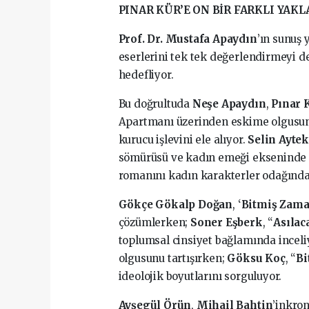
PINAR KÜR’E ON BİR FARKLI YAK
Prof. Dr. Mustafa Apaydın
’ın sunuş 
eserlerini tek tek değerlendirmeyi de
hedefliyor.
Bu doğrultuda
Neşe Apaydın
,
Pınar 
Apartmanı üzerinden eskime olgusun
kurucu işlevini ele alıyor.
Selin Ayte
sömürüsü ve kadın emeği ekseninde 
romanını kadın karakterler odağında
Gökçe Gökalp Doğan
, ‘
Bitmiş Zama
çözümlerken;
Soner Eşberk
, “
Asılac
toplumsal cinsiyet bağlamında inceli
olgusunu tartışırken;
Göksu Koç
, “
Bi
ideolojik boyutlarını sorguluyor.
Ayşegül Örün
,
Mihail Bahtin
’inkron