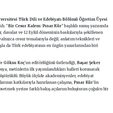
ersitesi Türk Dili ve Edebiyatı Bölümü Öğretim Üyesi
dı. “
Bir Cesur Kalem: Pınar Kür
” başlıklı sunuş yazısında
r, davalar ve 12 Eylül döneminin baskılarıyla şekillenen
yalnızca cesur temalarıyla değil; anlatım teknikleri ve
şla da Türk edebiyatının en özgün yazarlarından biri
ve
Göksu Koç
’un editörlüğünü üstlendiği,
Başar Şeker
sya, metinlerin ilk yayımlandıkları halleri korunarak
üştürüldü. Büyük ölçüde akademisyenler, edebiyat
larının katkılarıyla hazırlanan çalışma,
Pınar Kür
’ün
setmek yerine farklı bakış açılarını buluşturan çoğulcu bir