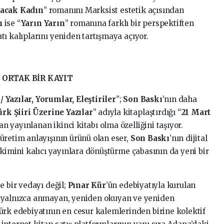
lacak Kadın
” romanını Marksist estetik açısından
n
ise “
Yarın Yarın
” romanına farklı bir perspektiften
ı kalıplarını yeniden tartışmaya açıyor.
 ORTAK BİR KAYIT
 Yazılar, Yorumlar, Eleştiriler
”;
Son Baskı
’nın daha
k Şiiri Üzerine Yazılar
” adıyla kitaplaştırdığı “
21 Mart
n yayınlanan ikinci kitabı olma özelliğini taşıyor.
üretim anlayışının ürünü olan eser,
Son Baskı
’nın dijital
ikimini kalıcı yayınlara dönüştürme çabasının da yeni bir
e bir vedayı değil;
Pınar Kür
’ün edebiyatıyla kurulan
u yalnızca anmayan, yeniden okuyan ve yeniden
ürk edebiyatının en cesur kalemlerinden birine kolektif