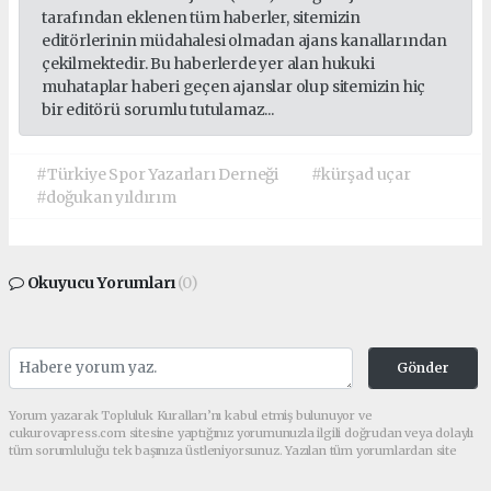
tarafından eklenen tüm haberler, sitemizin
editörlerinin müdahalesi olmadan ajans kanallarından
çekilmektedir. Bu haberlerde yer alan hukuki
muhataplar haberi geçen ajanslar olup sitemizin hiç
bir editörü sorumlu tutulamaz...
#Türkiye Spor Yazarları Derneği
#kürşad uçar
#doğukan yıldırım
Okuyucu Yorumları
(0)
Gönder
Yorum yazarak Topluluk Kuralları’nı kabul etmiş bulunuyor ve
cukurovapress.com sitesine yaptığınız yorumunuzla ilgili doğrudan veya dolaylı
tüm sorumluluğu tek başınıza üstleniyorsunuz. Yazılan tüm yorumlardan site
yönetimi hiçbir şekilde sorumlu tutulamaz.