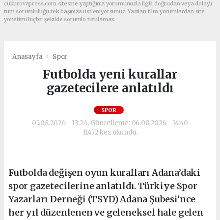
cukurovapress.com sitesine yaptığınız yorumunuzla ilgili doğrudan veya dolaylı
tüm sorumluluğu tek başınıza üstleniyorsunuz. Yazılan tüm yorumlardan site
yönetimi hiçbir şekilde sorumlu tutulamaz.
Anasayfa
Spor
Futbolda yeni kurallar
gazetecilere anlatıldı
SPOR
05.08.2026 - 13:24, Güncelleme: 06.08.2026 - 14:40
11472 kez okundu.
Futbolda değişen oyun kuralları Adana’daki
spor gazetecilerine anlatıldı. Türkiye Spor
Yazarları Derneği (TSYD) Adana Şubesi’nce
her yıl düzenlenen ve geleneksel hale gelen