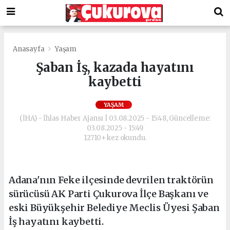
Anasayfa
Yaşam
Şaban İş, kazada hayatını
kaybetti
YAŞAM
(İHA) - İhlas Haber Ajansı | 03.08.2025 - 15:48, Güncelleme:
03.08.2025 - 15:49
12710+ kez okundu.
Adana'nın Feke ilçesinde devrilen traktörün
sürücüsü AK Parti Çukurova İlçe Başkanı ve
eski Büyükşehir Belediye Meclis Üyesi Şaban
İş hayatını kaybetti.