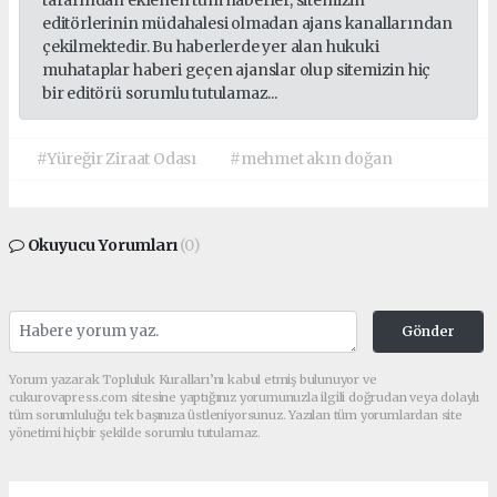
editörlerinin müdahalesi olmadan ajans kanallarından
çekilmektedir. Bu haberlerde yer alan hukuki
muhataplar haberi geçen ajanslar olup sitemizin hiç
bir editörü sorumlu tutulamaz...
#Yüreğir Ziraat Odası
#mehmet akın doğan
Okuyucu Yorumları
(0)
Gönder
Yorum yazarak Topluluk Kuralları’nı kabul etmiş bulunuyor ve
cukurovapress.com sitesine yaptığınız yorumunuzla ilgili doğrudan veya dolaylı
tüm sorumluluğu tek başınıza üstleniyorsunuz. Yazılan tüm yorumlardan site
yönetimi hiçbir şekilde sorumlu tutulamaz.