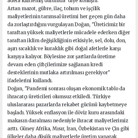
adeta kilitlemiş durumda" diye konuştu.
Artan mazot, gübre, ilaç, tohum ve işçilik
maliyetlerinin tarımsal üretimi her geçen gün daha
da zorlaştırdığını vurgulayan Doğan, "Üreticimiz bir
taraftan yüksek maliyetlerle mücadele ederken diğer
taraftan iklim değişikliğinin etkisiyle, sel, dolu, don,
aşırı sıcaklık ve kuraklık gibi doğal afetlerle karşı
karşıya kalıyor. Böylesine zor şartlarda üretime
devam eden çiftçilerimize sağlanan kredi
desteklerinin mutlaka artırılması gerekiyor"
ifadelerini kullandı.
Doğan, "Pandemi sonrası oluşan ekonomik tablo da
ihracatçı üreticileri olumsuz etkiledi. Türkiye
uluslararası pazarlarda rekabet gücünü kaybetmeye
başladı. Yüksek enflasyon ile döviz kuru arasındaki
makasın daralması nedeniyle ihracat maliyetlerimiz
arttı. Güney Afrika, Mısır, İran, Özbekistan ve Çin gibi
ülkeler daha düşük maliyetlerle üretim yaparak