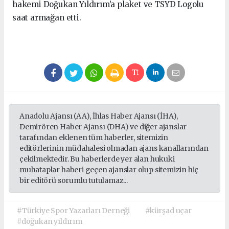
hakemi Doğukan Yıldırım’a plaket ve TSYD Logolu
saat armağan etti.
Anadolu Ajansı (AA), İhlas Haber Ajansı (İHA),
Demirören Haber Ajansı (DHA) ve diğer ajanslar
tarafından eklenen tüm haberler, sitemizin
editörlerinin müdahalesi olmadan ajans kanallarından
çekilmektedir. Bu haberlerde yer alan hukuki
muhataplar haberi geçen ajanslar olup sitemizin hiç
bir editörü sorumlu tutulamaz...
#Türkiye Spor Yazarları Derneği
#kürşad uçar
#doğukan yıldırım