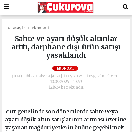
Anasayfa
Ekonomi
Sahte ve ayarı düşük altınlar
arttı, darphane dışı ürün satışı
yasaklandı
EKONOMI
(İHA) - İhlas Haber Ajansı | 10.09.2025 - 10:49, Güncelleme:
10.09.2025 - 10:49
12162+ kez okundu.
Yurt genelinde son dönemlerde sahte veya
ayarı düşük altın satışlarının artması üzerine
yaşanan mağduriyetlerin önüne geçebilmek