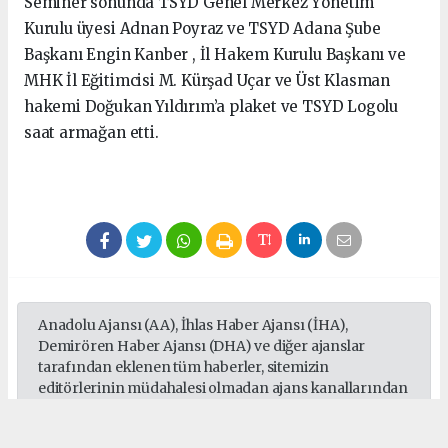
Seminer sonunda TSYD Genel Merkez Yönetim
Kurulu üyesi Adnan Poyraz ve TSYD Adana Şube
Başkanı Engin Kanber , İl Hakem Kurulu Başkanı ve
MHK İl Eğitimcisi M. Kürşad Uçar ve Üst Klasman
hakemi Doğukan Yıldırım’a plaket ve TSYD Logolu
saat armağan etti.
Anadolu Ajansı (AA), İhlas Haber Ajansı (İHA),
Demirören Haber Ajansı (DHA) ve diğer ajanslar
tarafından eklenen tüm haberler, sitemizin
editörlerinin müdahalesi olmadan ajans kanallarından
çekilmektedir. Bu haberlerde yer alan hukuki
muhataplar haberi geçen ajanslar olup sitemizin hiç