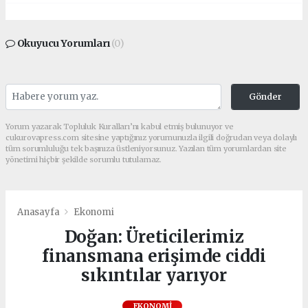
Okuyucu Yorumları
(0)
Gönder
Yorum yazarak Topluluk Kuralları’nı kabul etmiş bulunuyor ve
cukurovapress.com sitesine yaptığınız yorumunuzla ilgili doğrudan veya dolaylı
tüm sorumluluğu tek başınıza üstleniyorsunuz. Yazılan tüm yorumlardan site
yönetimi hiçbir şekilde sorumlu tutulamaz.
Anasayfa
Ekonomi
Doğan: Üreticilerimiz
finansmana erişimde ciddi
sıkıntılar yarıyor
EKONOMI