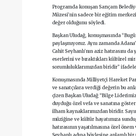
Programda konuşan Sarıçam Belediye 
Müzesi’nin sadece bir eğitim merkezi
değer olduğunu söyledi.
Başkan Uludağ, konuşmasında “Bugün
paylaşmıyoruz. Aynı zamanda Adana’m
Cahit Seyhanlı’nın aziz hatırasını da
eserlerini ve bıraktıkları kültürel m
sorumluluklarımızdan biridir” ifadele
Konuşmasında Milliyetçi Hareket Par
ve sanatçılara verdiği değerin bu anl
çizen Başkan Uludağ “Bilge Liderimiz
duyduğu özel vefa ve sanatına göste
ilham kaynaklarımızdan biridir. Sayı
müziğine ve kültür hayatımıza sunduğ
hatırasının yaşatılmasına özel önem 
Seyhanlı adına böylesine anlamlı bir