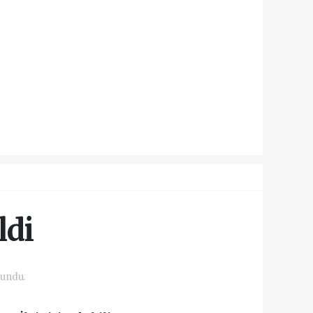
ldi
kundu.