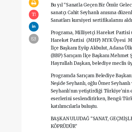
Bu yıl “Sanatla Geçen Bir Ömür Gele
sanatçı Cahit Seyhanlı anısına düzen
Sanatları kursiyeri sertifikalarını aldı
Programa, Milliyetçi Hareket Partisi
Hareket Partisi (MHP) MYK Üyesi Mus
İlçe Başkanı Eyüp Akbulut, Adana Ülkü
(BBP) Sarıçam İlçe Başkanı Mehmet 
Hayrullah Daşkan, belediye meclis üy
Programda Sarıçam Belediye Başkanı 
Neşide Seyhanlı, oğlu Ömer Seyhanlı 
Seyhanlı’nın yetiştirdiği Türkiye'ni
eserlerini seslendirirken, Bengü Tür
katılımcılarla buluştu.
BAŞKAN ULUDAĞ “SANAT, GEÇMİŞL
KÖPRÜDÜR”