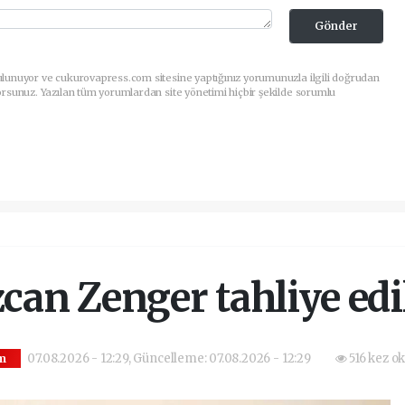
Gönder
ulunuyor ve cukurovapress.com sitesine yaptığınız yorumunuzla ilgili doğrudan
orsunuz. Yazılan tüm yorumlardan site yönetimi hiçbir şekilde sorumlu
can Zenger tahliye edi
07.08.2026 - 12:29, Güncelleme: 07.08.2026 - 12:29
516 kez o
m