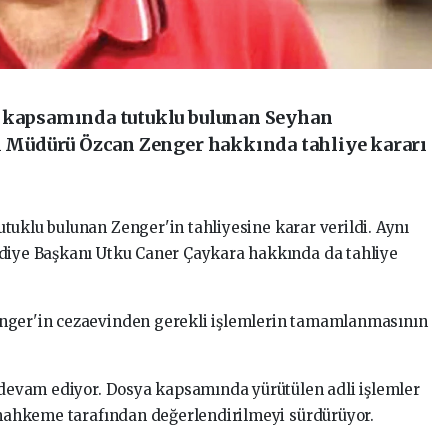
ı kapsamında tutuklu bulunan Seyhan
ri Müdürü Özcan Zenger hakkında tahliye kararı
tuklu bulunan Zenger'in tahliyesine karar verildi. Aynı
ediye Başkanı Utku Caner Çaykara hakkında da tahliye
enger'in cezaevinden gerekli işlemlerin tamamlanmasının
e devam ediyor. Dosya kapsamında yürütülen adli işlemler
r mahkeme tarafından değerlendirilmeyi sürdürüyor.