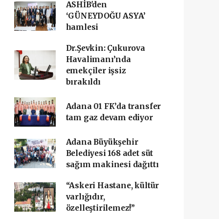
ASHİB'den
‘GÜNEYDOĞU ASYA’
hamlesi
Dr.Şevkin: Çukurova
Havalimanı’nda
emekçiler işsiz
bırakıldı
Adana 01 FK’da transfer
tam gaz devam ediyor
Adana Büyükşehir
Belediyesi 168 adet süt
sağım makinesi dağıttı
“Askeri Hastane, kültür
varlığıdır,
özelleştirilemez!”