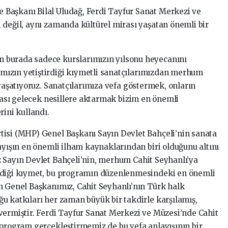
Başkanı Bilal Uludağ, Ferdi Tayfur Sanat Merkezi ve
 değil, aynı zamanda kültürel mirası yaşatan önemli bir
 burada sadece kurslarımızın yılsonu heyecanını
ızın yetiştirdiği kıymetli sanatçılarımızdan merhum
 yaşatıyoruz. Sanatçılarımıza vefa göstermek, onların
irası gelecek nesillere aktarmak bizim en önemli
rini kullandı.
tisi (MHP) Genel Başkanı Sayın Devlet Bahçeli’nin sanata
ayışın en önemli ilham kaynaklarından biri olduğunu altını
 Sayın Devlet Bahçeli’nin, merhum Cahit Seyhanlı’ya
rdiği kıymet, bu programın düzenlenmesindeki en önemli
n Genel Başkanımız, Cahit Seyhanlı’nın Türk halk
u katkıları her zaman büyük bir takdirle karşılamış,
vermiştir. Ferdi Tayfur Sanat Merkezi ve Müzesi’nde Cahit
 program gerçekleştirmemiz de bu vefa anlayışının bir