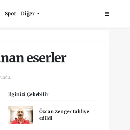
r
Spor
Diğer
anan eserler
kundu.
İlginizi Çekebilir
Özcan Zenger tahliye
edildi