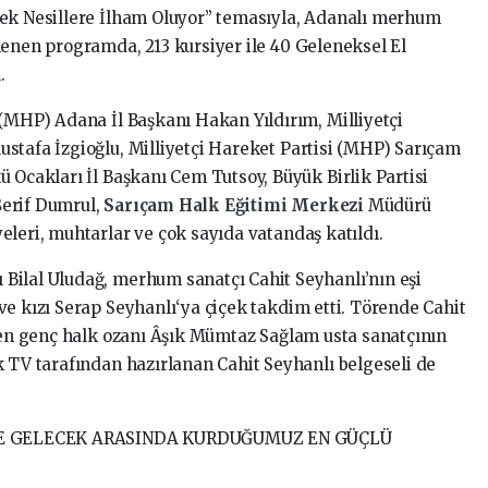
cek Nesillere İlham Oluyor” temasıyla, Adanalı merhum
lenen programda, 213 kursiyer ile 40 Geleneksel El
.
 (MHP) Adana İl Başkanı Hakan Yıldırım, Milliyetçi
tafa İzgioğlu, Milliyetçi Hareket Partisi (MHP) Sarıçam
 Ocakları İl Başkanı Cem Tutsoy, Büyük Birlik Partisi
Şerif Dumrul,
Sarıçam Halk Eğitimi Merkezi
Müdürü
eleri, muhtarlar ve çok sayıda vatandaş katıldı.
Bilal Uludağ, merhum sanatçı Cahit Seyhanlı’nın eşi
ve kızı Serap Seyhanlı‘ya çiçek takdim etti. Törende Cahit
n en genç halk ozanı Âşık Mümtaz Sağlam usta sanatçının
k TV tarafından hazırlanan Cahit Seyhanlı belgeseli de
E GELECEK ARASINDA KURDUĞUMUZ EN GÜÇLÜ