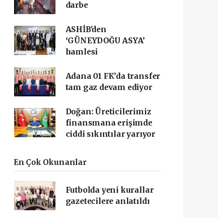
darbe
ASHİB'den
‘GÜNEYDOĞU ASYA’
hamlesi
Adana 01 FK’da transfer
tam gaz devam ediyor
Doğan: Üreticilerimiz
finansmana erişimde
ciddi sıkıntılar yarıyor
En Çok Okunanlar
Futbolda yeni kurallar
gazetecilere anlatıldı