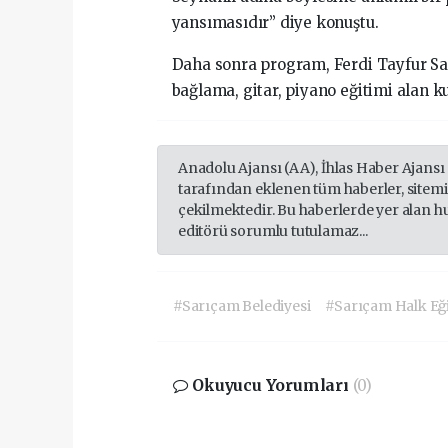
yansımasıdır” diye konuştu.
Daha sonra program, Ferdi Tayfur Sa
bağlama, gitar, piyano eğitimi alan ku
Anadolu Ajansı (AA), İhlas Haber Ajansı
tarafından eklenen tüm haberler, sitem
çekilmektedir. Bu haberlerde yer alan h
editörü sorumlu tutulamaz...
#Sarıçam Belediyesi
#Sarıçam Halk Eğ
Okuyucu Yorumları
(0)