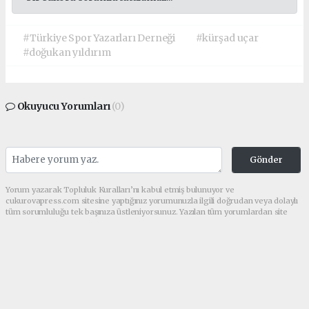
#Türkiye Spor Yazarları Derneği
#kürşad uçar
#doğukan yıldırım
Okuyucu Yorumları
(0)
Gönder
Yorum yazarak Topluluk Kuralları’nı kabul etmiş bulunuyor ve
cukurovapress.com sitesine yaptığınız yorumunuzla ilgili doğrudan veya dolaylı
tüm sorumluluğu tek başınıza üstleniyorsunuz. Yazılan tüm yorumlardan site
yönetimi hiçbir şekilde sorumlu tutulamaz.
haber paketi
haber scripti
haber yazılımı