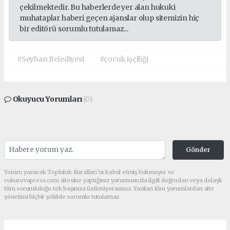
çekilmektedir. Bu haberlerde yer alan hukuki
muhataplar haberi geçen ajanslar olup sitemizin hiç
bir editörü sorumlu tutulamaz...
#Seyhan Belediyesi
#çocuk işçiliği
Okuyucu Yorumları
(0)
Gönder
Yorum yazarak Topluluk Kuralları’nı kabul etmiş bulunuyor ve
cukurovapress.com sitesine yaptığınız yorumunuzla ilgili doğrudan veya dolaylı
tüm sorumluluğu tek başınıza üstleniyorsunuz. Yazılan tüm yorumlardan site
yönetimi hiçbir şekilde sorumlu tutulamaz.