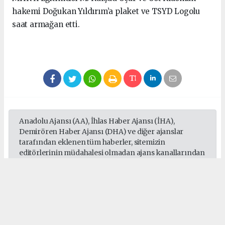
hakemi Doğukan Yıldırım’a plaket ve TSYD Logolu
saat armağan etti.
Anadolu Ajansı (AA), İhlas Haber Ajansı (İHA),
Demirören Haber Ajansı (DHA) ve diğer ajanslar
tarafından eklenen tüm haberler, sitemizin
editörlerinin müdahalesi olmadan ajans kanallarından
çekilmektedir. Bu haberlerde yer alan hukuki
muhataplar haberi geçen ajanslar olup sitemizin hiç
bir editörü sorumlu tutulamaz...
#Türkiye Spor Yazarları Derneği
#kürşad uçar
#doğukan yıldırım