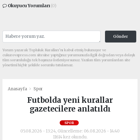
Okuyucu Yorumları
(0)
Gönder
Yorum yazarak Topluluk Kuralları’nı kabul etmiş bulunuyor ve
cukurovapress.com sitesine yaptığınız yorumunuzla ilgili doğrudan veya dolaylı
tüm sorumluluğu tek başınıza üstleniyorsunuz. Yazılan tüm yorumlardan site
yönetimi hiçbir şekilde sorumlu tutulamaz.
Anasayfa
Spor
Futbolda yeni kurallar
gazetecilere anlatıldı
SPOR
05.08.2026 - 13:24, Güncelleme: 06.08.2026 - 14:40
11614 kez okundu.