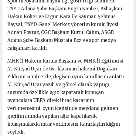
Spor medyasının büyük ilgi gösterdiği seminere
TSYD Adana Şube Başkanı Engin Kanber, Asbaşkan
Hakan Köker ve Ergun Kara ile Sayman Şehmus
Baysal, TSYD Genel Merkez yönetim kurulu üyesi
Adnan Poyraz, ÇGC Başkanı Kurtul Çakın, ASGD
Adana Şube Başkanı Mustafa Boz ve spor medya
çalışanları katıldı.
MHK İl Hakem Kurulu Başkanı ve MHK İl Eğitimcisi
M. Kürşad Uçar ile üst klasman hakemi Doğukan
Yıldırım seminerde, değişen oyun kurallarını anlattı.
M. Kürşad Uçar yazılı ve görsel olarak yaptığı
sunumda özellikle ağız kapatarak konuşan
oyunculara UEFA direk ihraç kararının
verilmemesini, oyun içerisinde meydana gelmen
gerilim anında yapılan ağız kapatılarak
konuşmalarda ihtar verilmesini kararlaştırıldığını
söyledi.