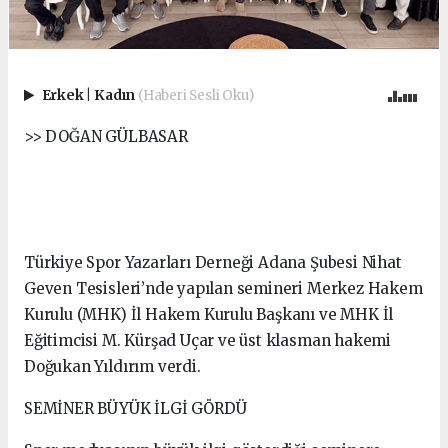
Erkek
|
Kadın
(Haberi Sesli Oku)
>> DOĞAN GÜLBASAR
Türkiye Spor Yazarları Derneği Adana Şubesi Nihat
Geven Tesisleri’nde yapılan semineri Merkez Hakem
Kurulu (MHK) İl Hakem Kurulu Başkanı ve MHK İl
Eğitimcisi M. Kürşad Uçar ve üst klasman hakemi
Doğukan Yıldırım verdi.
SEMİNER BÜYÜK İLGİ GÖRDÜ