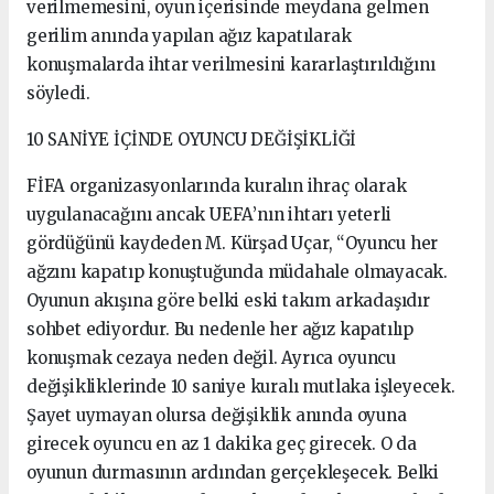
verilmemesini, oyun içerisinde meydana gelmen
gerilim anında yapılan ağız kapatılarak
konuşmalarda ihtar verilmesini kararlaştırıldığını
söyledi.
10 SANİYE İÇİNDE OYUNCU DEĞİŞİKLİĞİ
FİFA organizasyonlarında kuralın ihraç olarak
uygulanacağını ancak UEFA’nın ihtarı yeterli
gördüğünü kaydeden M. Kürşad Uçar, “Oyuncu her
ağzını kapatıp konuştuğunda müdahale olmayacak.
Oyunun akışına göre belki eski takım arkadaşıdır
sohbet ediyordur. Bu nedenle her ağız kapatılıp
konuşmak cezaya neden değil. Ayrıca oyuncu
değişikliklerinde 10 saniye kuralı mutlaka işleyecek.
Şayet uymayan olursa değişiklik anında oyuna
girecek oyuncu en az 1 dakika geç girecek. O da
oyunun durmasının ardından gerçekleşecek. Belki