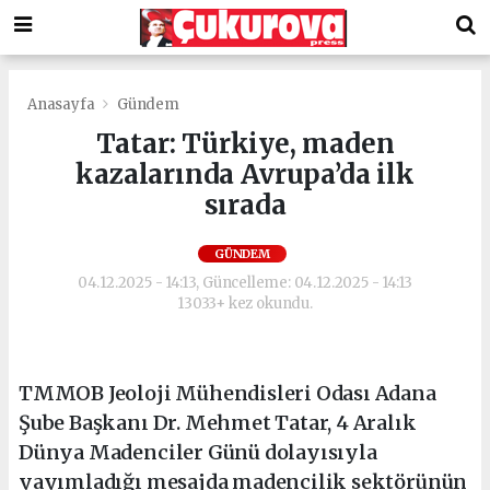
Anasayfa
Gündem
Tatar: Türkiye, maden
kazalarında Avrupa’da ilk
sırada
GÜNDEM
04.12.2025 - 14:13, Güncelleme: 04.12.2025 - 14:13
13033+ kez okundu.
TMMOB Jeoloji Mühendisleri Odası Adana
Şube Başkanı Dr. Mehmet Tatar, 4 Aralık
Dünya Madenciler Günü dolayısıyla
yayımladığı mesajda madencilik sektörünün