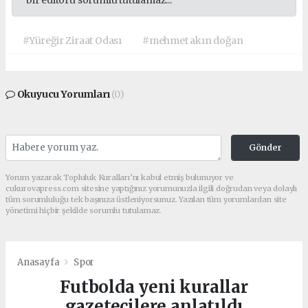
#Yüreğir Ziraat Odası
#mehmet akın doğan
Okuyucu Yorumları
(0)
Gönder
Yorum yazarak Topluluk Kuralları’nı kabul etmiş bulunuyor ve
cukurovapress.com sitesine yaptığınız yorumunuzla ilgili doğrudan veya dolaylı
tüm sorumluluğu tek başınıza üstleniyorsunuz. Yazılan tüm yorumlardan site
yönetimi hiçbir şekilde sorumlu tutulamaz.
Anasayfa
Spor
Futbolda yeni kurallar
gazetecilere anlatıldı