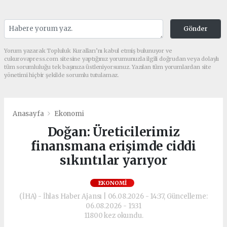
Gönder
Yorum yazarak Topluluk Kuralları’nı kabul etmiş bulunuyor ve
cukurovapress.com sitesine yaptığınız yorumunuzla ilgili doğrudan veya dolaylı
tüm sorumluluğu tek başınıza üstleniyorsunuz. Yazılan tüm yorumlardan site
yönetimi hiçbir şekilde sorumlu tutulamaz.
Anasayfa
Ekonomi
Doğan: Üreticilerimiz
finansmana erişimde ciddi
sıkıntılar yarıyor
EKONOMI
(İHA) - İhlas Haber Ajansı | 06.08.2026 - 14:37, Güncelleme:
06.08.2026 - 15:31
11800 kez okundu.