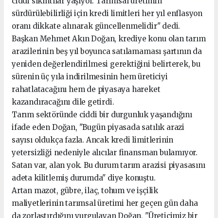
ciddi sıkıntılar yaşıyor. Tarımsal üretimin
sürdürülebilirliği için kredi limitleri her yıl enflasyon
oranı dikkate alınarak güncellenmelidir" dedi.
Başkan Mehmet Akın Doğan, krediye konu olan tarım
arazilerinin beş yıl boyunca satılamaması şartının da
yeniden değerlendirilmesi gerektiğini belirterek, bu
sürenin üç yıla indirilmesinin hem üreticiyi
rahatlatacağını hem de piyasaya hareket
kazandıracağını dile getirdi.
Tarım sektöründe ciddi bir durgunluk yaşandığını
ifade eden Doğan, "Bugün piyasada satılık arazi
sayısı oldukça fazla. Ancak kredi limitlerinin
yetersizliği nedeniyle alıcılar finansman bulamıyor.
Satan var, alan yok. Bu durum tarım arazisi piyasasını
adeta kilitlemiş durumda" diye konuştu.
Artan mazot, gübre, ilaç, tohum ve işçilik
maliyetlerinin tarımsal üretimi her geçen gün daha
da zorlaştırdığını vurgulayan Doğan, "Üreticimiz bir