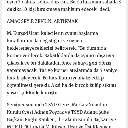
oyun 3 dakika sonra duracak. Bu da takımını sahada 3
dakika 10 kişi bırakmaya mahkum edecek” dedi.
AMAÇ SEYİR ZEVKİNİ ARTIRMAK
M. Kürşad Uçar, kalecilerin oyunu başlatma
kurallarının da değiştiğini ve oyunu
bekletemeyeceklerini belirterek, “Bu durumda
korner verilecek. Sakatlıklarda da oyuncu dışarıya
çıkacak ve bir dakikadan önce sahaya geri dönüş
yapamayacak. Taç ve korner atışlarında da 5 saniye
kuralı işleyecek. Bu kuralların iyi analiz edilip
öğrenilmesi gerekir. Aksi halde birçok kulüp sıkıntı
yaşar” şeklinde konuştu.
Seminer sonunda TSYD Genel Merkez Yönetim
Kurulu üyesi Adnan Poyraz ve TSYD Adana Şube
Başkanı Engin Kanber , İl Hakem Kurulu Başkanı ve
MHK İl Eğitimcisi M. Kürşad Uçar ve Üst Klasman