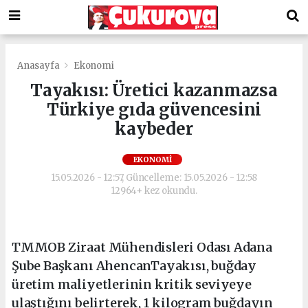
Anasayfa
Ekonomi
Tayakısı: Üretici kazanmazsa
Türkiye gıda güvencesini
kaybeder
EKONOMI
15.05.2026 - 12:57, Güncelleme: 15.05.2026 - 12:58
12964+ kez okundu.
TMMOB Ziraat Mühendisleri Odası Adana
Şube Başkanı AhencanTayakısı, buğday
üretim maliyetlerinin kritik seviyeye
ulaştığını belirterek, 1 kilogram buğdayın