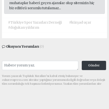
muhataplar haberi geçen ajanslar olup sitemizin hiç
bir editörü sorumlu tutulamaz...
#Türkiye Spor Yazarları Derneği
#kürşad uçar
#doğukan yıldırım
Okuyucu Yorumları
(0)
Gönder
Yorum yazarak Topluluk Kuralları’nı kabul etmiş bulunuyor ve
cukurovapress.com sitesine yaptığınız yorumunuzla ilgili doğrudan veya dolaylı
tüm sorumluluğu tek başınıza üstleniyorsunuz. Yazılan tüm yorumlardan site
yönetimi hiçbir şekilde sorumlu tutulamaz.