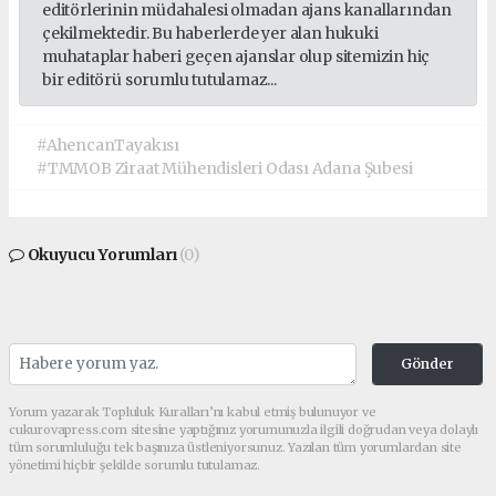
editörlerinin müdahalesi olmadan ajans kanallarından
çekilmektedir. Bu haberlerde yer alan hukuki
muhataplar haberi geçen ajanslar olup sitemizin hiç
bir editörü sorumlu tutulamaz...
#AhencanTayakısı
#TMMOB Ziraat Mühendisleri Odası Adana Şubesi
Okuyucu Yorumları
(0)
Gönder
Yorum yazarak Topluluk Kuralları’nı kabul etmiş bulunuyor ve
cukurovapress.com sitesine yaptığınız yorumunuzla ilgili doğrudan veya dolaylı
tüm sorumluluğu tek başınıza üstleniyorsunuz. Yazılan tüm yorumlardan site
yönetimi hiçbir şekilde sorumlu tutulamaz.