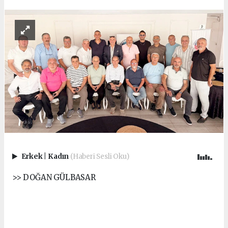
Erkek
|
Kadın
(Haberi Sesli Oku)
>> DOĞAN GÜLBASAR