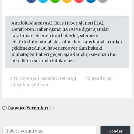
Anadolu Ajansı (AA), İhlas Haber Ajansı (İHA),
Demirören Haber Ajansı (DHA) ve diğer ajanslar
tarafından eklenen tüm haberler, sitemizin
editörlerinin müdahalesi olmadan ajans kanallarından
çekilmektedir. Bu haberlerde yer alan hukuki
muhataplar haberi geçen ajanslar olup sitemizin hiç
bir editörü sorumlu tutulamaz...
#Türkiye Spor Yazarları Derneği
#kürşad uçar
#doğukan yıldırım
Okuyucu Yorumları
(0)
Gönder