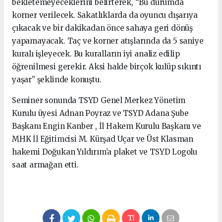
bekletemeyeceklerini belirterek, “Bu durumda
korner verilecek. Sakatlıklarda da oyuncu dışarıya
çıkacak ve bir dakikadan önce sahaya geri dönüş
yapamayacak. Taç ve korner atışlarında da 5 saniye
kuralı işleyecek. Bu kuralların iyi analiz edilip
öğrenilmesi gerekir. Aksi halde birçok kulüp sıkıntı
yaşar” şeklinde konuştu.
Seminer sonunda TSYD Genel Merkez Yönetim
Kurulu üyesi Adnan Poyraz ve TSYD Adana Şube
Başkanı Engin Kanber , İl Hakem Kurulu Başkanı ve
MHK İl Eğitimcisi M. Kürşad Uçar ve Üst Klasman
hakemi Doğukan Yıldırım’a plaket ve TSYD Logolu
saat armağan etti.