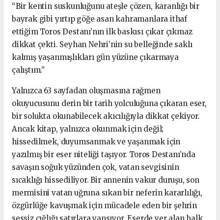
“Bir kentin suskunluğunu ateşle çözen, karanlığı bir
bayrak gibi yırtıp göğe asan kahramanlara ithaf
ettiğim Toros Destanı’nın ilk baskısı çıkar çıkmaz
dikkat çekti. Seyhan Nehri’nin su belleğinde saklı
kalmış yaşanmışlıkları gün yüzüne çıkarmaya
çalıştım.”
Yalnızca 63 sayfadan oluşmasına rağmen
okuyucusunu derin bir tarih yolculuğuna çıkaran eser,
bir solukta okunabilecek akıcılığıyla dikkat çekiyor.
Ancak kitap, yalnızca okunmak için değil;
hissedilmek, duyumsanmak ve yaşanmak için
yazılmış bir eser niteliği taşıyor. Toros Destanı’nda
savaşın soğuk yüzünden çok, vatan sevgisinin
sıcaklığı hissediliyor. Bir annenin vakur duruşu, son
mermisini vatan uğruna sıkan bir neferin kararlılığı,
özgürlüğe kavuşmak için mücadele eden bir şehrin
sessiz çığlığı satırlara yansıyor. Eserde yer alan halk