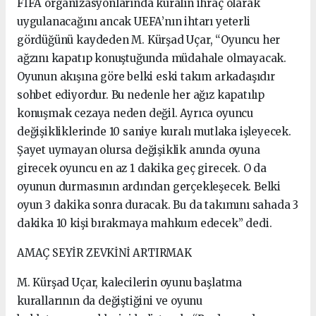
FİFA organizasyonlarında kuralın ihraç olarak
uygulanacağını ancak UEFA’nın ihtarı yeterli
gördüğünü kaydeden M. Kürşad Uçar, “Oyuncu her
ağzını kapatıp konuştuğunda müdahale olmayacak.
Oyunun akışına göre belki eski takım arkadaşıdır
sohbet ediyordur. Bu nedenle her ağız kapatılıp
konuşmak cezaya neden değil. Ayrıca oyuncu
değişikliklerinde 10 saniye kuralı mutlaka işleyecek.
Şayet uymayan olursa değişiklik anında oyuna
girecek oyuncu en az 1 dakika geç girecek. O da
oyunun durmasının ardından gerçekleşecek. Belki
oyun 3 dakika sonra duracak. Bu da takımını sahada 3
dakika 10 kişi bırakmaya mahkum edecek” dedi.
AMAÇ SEYİR ZEVKİNİ ARTIRMAK
M. Kürşad Uçar, kalecilerin oyunu başlatma
kurallarının da değiştiğini ve oyunu