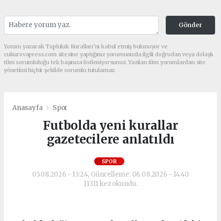
Gönder
Yorum yazarak Topluluk Kuralları’nı kabul etmiş bulunuyor ve
cukurovapress.com sitesine yaptığınız yorumunuzla ilgili doğrudan veya dolaylı
tüm sorumluluğu tek başınıza üstleniyorsunuz. Yazılan tüm yorumlardan site
yönetimi hiçbir şekilde sorumlu tutulamaz.
Anasayfa
Spor
Futbolda yeni kurallar
gazetecilere anlatıldı
SPOR
05.08.2026 - 13:24, Güncelleme: 06.08.2026 - 14:40
11311 kez okundu.