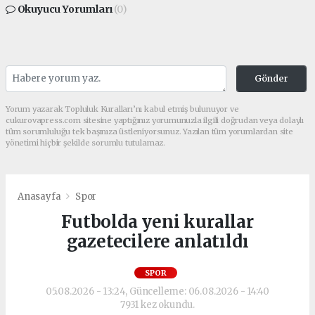
Okuyucu Yorumları
(0)
Gönder
Yorum yazarak Topluluk Kuralları’nı kabul etmiş bulunuyor ve
cukurovapress.com sitesine yaptığınız yorumunuzla ilgili doğrudan veya dolaylı
tüm sorumluluğu tek başınıza üstleniyorsunuz. Yazılan tüm yorumlardan site
yönetimi hiçbir şekilde sorumlu tutulamaz.
Anasayfa
Spor
Futbolda yeni kurallar
gazetecilere anlatıldı
SPOR
05.08.2026 - 13:24, Güncelleme: 06.08.2026 - 14:40
7931 kez okundu.