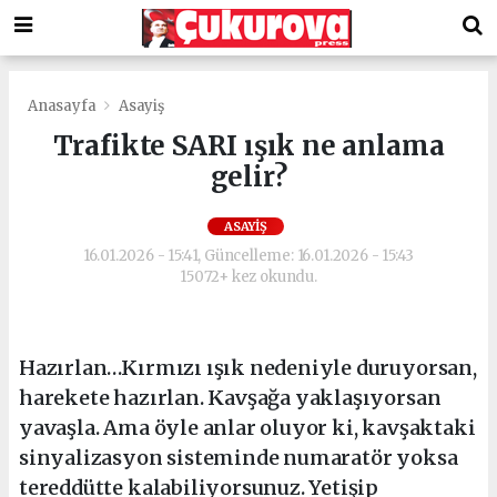
Anasayfa
Asayiş
Trafikte SARI ışık ne anlama
gelir?
ASAYIŞ
16.01.2026 - 15:41, Güncelleme: 16.01.2026 - 15:43
15072+ kez okundu.
Hazırlan…Kırmızı ışık nedeniyle duruyorsan,
harekete hazırlan. Kavşağa yaklaşıyorsan
yavaşla. Ama öyle anlar oluyor ki, kavşaktaki
sinyalizasyon sisteminde numaratör yoksa
tereddütte kalabiliyorsunuz. Yetişip