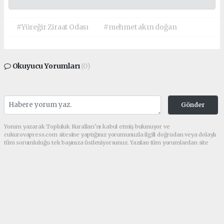
#Yüreğir Ziraat Odası
#mehmet akın doğan
Okuyucu Yorumları
(0)
Gönder
Yorum yazarak Topluluk Kuralları’nı kabul etmiş bulunuyor ve
cukurovapress.com sitesine yaptığınız yorumunuzla ilgili doğrudan veya dolaylı
tüm sorumluluğu tek başınıza üstleniyorsunuz. Yazılan tüm yorumlardan site
yönetimi hiçbir şekilde sorumlu tutulamaz.
haber paketi
haber scripti
haber yazılımı
Tüm hakları saklı tutulmaktadır.Copyright 2026©