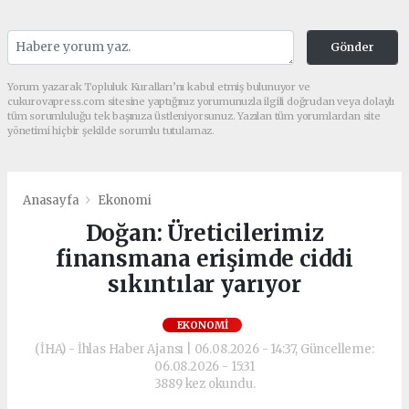
Gönder
Yorum yazarak Topluluk Kuralları’nı kabul etmiş bulunuyor ve
cukurovapress.com sitesine yaptığınız yorumunuzla ilgili doğrudan veya dolaylı
tüm sorumluluğu tek başınıza üstleniyorsunuz. Yazılan tüm yorumlardan site
yönetimi hiçbir şekilde sorumlu tutulamaz.
Anasayfa
Ekonomi
Doğan: Üreticilerimiz
finansmana erişimde ciddi
sıkıntılar yarıyor
EKONOMI
(İHA) - İhlas Haber Ajansı | 06.08.2026 - 14:37, Güncelleme:
06.08.2026 - 15:31
3889 kez okundu.