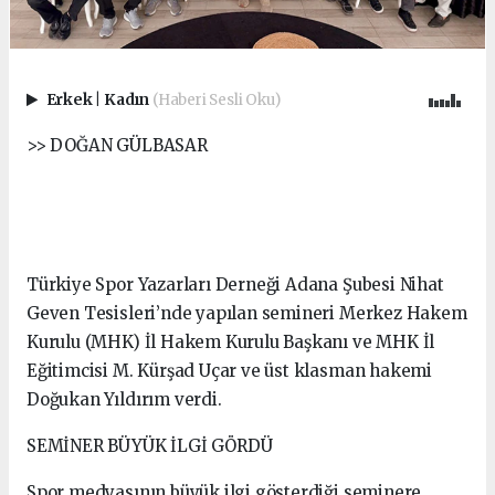
Erkek
|
Kadın
(Haberi Sesli Oku)
>> DOĞAN GÜLBASAR
Türkiye Spor Yazarları Derneği Adana Şubesi Nihat
Geven Tesisleri’nde yapılan semineri Merkez Hakem
Kurulu (MHK) İl Hakem Kurulu Başkanı ve MHK İl
Eğitimcisi M. Kürşad Uçar ve üst klasman hakemi
Doğukan Yıldırım verdi.
SEMİNER BÜYÜK İLGİ GÖRDÜ
Spor medyasının büyük ilgi gösterdiği seminere