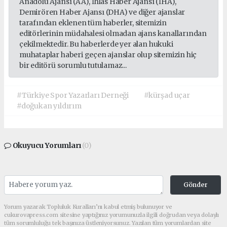
Anadolu Ajansı (AA), İhlas Haber Ajansı (İHA),
Demirören Haber Ajansı (DHA) ve diğer ajanslar
tarafından eklenen tüm haberler, sitemizin
editörlerinin müdahalesi olmadan ajans kanallarından
çekilmektedir. Bu haberlerde yer alan hukuki
muhataplar haberi geçen ajanslar olup sitemizin hiç
bir editörü sorumlu tutulamaz...
#Türkiye Spor Yazarları Derneği
#kürşad uçar
#doğukan yıldırım
Okuyucu Yorumları
(0)
Gönder
Yorum yazarak Topluluk Kuralları’nı kabul etmiş bulunuyor ve
cukurovapress.com sitesine yaptığınız yorumunuzla ilgili doğrudan veya dolaylı
tüm sorumluluğu tek başınıza üstleniyorsunuz. Yazılan tüm yorumlardan site