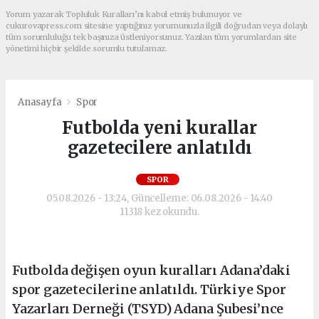
Yorum yazarak Topluluk Kuralları’nı kabul etmiş bulunuyor ve
cukurovapress.com sitesine yaptığınız yorumunuzla ilgili doğrudan veya dolaylı
tüm sorumluluğu tek başınıza üstleniyorsunuz. Yazılan tüm yorumlardan site
yönetimi hiçbir şekilde sorumlu tutulamaz.
Anasayfa
Spor
Futbolda yeni kurallar
gazetecilere anlatıldı
SPOR
05.08.2026 - 13:24, Güncelleme: 06.08.2026 - 14:40
11318 kez okundu.
Futbolda değişen oyun kuralları Adana’daki
spor gazetecilerine anlatıldı. Türkiye Spor
Yazarları Derneği (TSYD) Adana Şubesi’nce