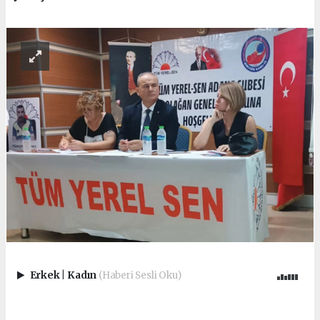
Erkek
|
Kadın
(Haberi Sesli Oku)