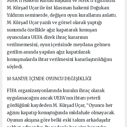
MHK İl Hakem Kurulu Başkanı ve MHK İl Eğitimcisi
M. Kürşad Uçar ile üst klasman hakemi Doğukan
Yıldırım seminerde, değişen oyun kurallarını anlattı.
M. Kürşad Uçar yazılı ve görsel olarak yaptığı
sunumda özellikle ağız kapatarak konuşan
oyunculara UEFA direk ihraç kararının
verilmemesini, oyun içerisinde meydana gelmen
gerilim anında yapılan ağız kapatılarak
konuşmalarda ihtar verilmesini kararlaştırıldığını
söyledi.
10 SANİYE İÇİNDE OYUNCU DEĞİŞİKLİĞİ
FİFA organizasyonlarında kuralın ihraç olarak
uygulanacağını ancak UEFA’nın ihtarı yeterli
gördüğünü kaydeden M. Kürşad Uçar, “Oyuncu her
ağzını kapatıp konuştuğunda müdahale olmayacak.
Oyunun akışına göre belki eski takım arkadaşıdır