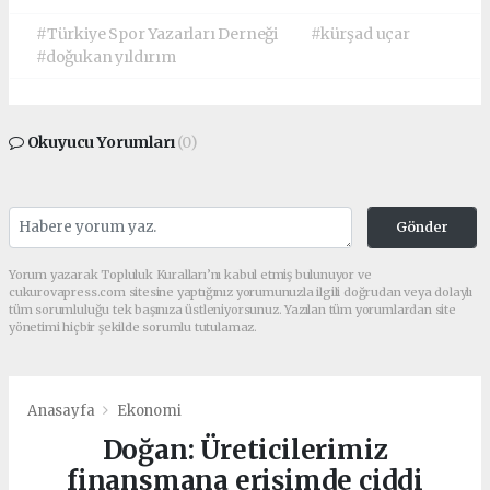
#Türkiye Spor Yazarları Derneği
#kürşad uçar
#doğukan yıldırım
Okuyucu Yorumları
(0)
Gönder
Yorum yazarak Topluluk Kuralları’nı kabul etmiş bulunuyor ve
cukurovapress.com sitesine yaptığınız yorumunuzla ilgili doğrudan veya dolaylı
tüm sorumluluğu tek başınıza üstleniyorsunuz. Yazılan tüm yorumlardan site
yönetimi hiçbir şekilde sorumlu tutulamaz.
Anasayfa
Ekonomi
Doğan: Üreticilerimiz
finansmana erişimde ciddi