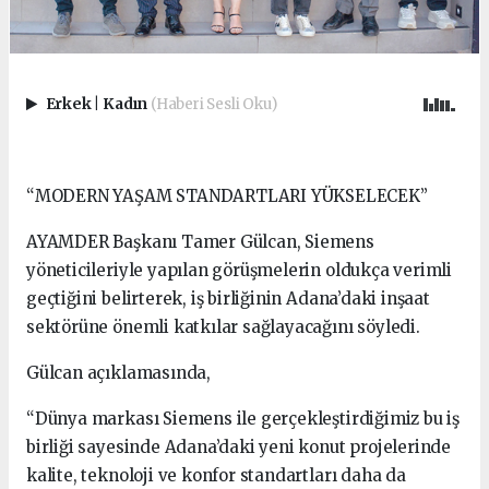
Erkek
|
Kadın
(Haberi Sesli Oku)
“MODERN YAŞAM STANDARTLARI YÜKSELECEK”
AYAMDER Başkanı Tamer Gülcan, Siemens
yöneticileriyle yapılan görüşmelerin oldukça verimli
geçtiğini belirterek, iş birliğinin Adana’daki inşaat
sektörüne önemli katkılar sağlayacağını söyledi.
Gülcan açıklamasında,
“Dünya markası Siemens ile gerçekleştirdiğimiz bu iş
birliği sayesinde Adana’daki yeni konut projelerinde
kalite, teknoloji ve konfor standartları daha da