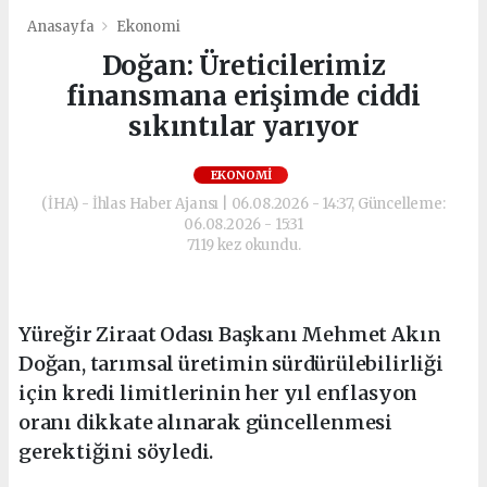
Anasayfa
Ekonomi
Doğan: Üreticilerimiz
finansmana erişimde ciddi
sıkıntılar yarıyor
EKONOMI
(İHA) - İhlas Haber Ajansı | 06.08.2026 - 14:37, Güncelleme:
06.08.2026 - 15:31
7119 kez okundu.
Yüreğir Ziraat Odası Başkanı Mehmet Akın
Doğan, tarımsal üretimin sürdürülebilirliği
için kredi limitlerinin her yıl enflasyon
oranı dikkate alınarak güncellenmesi
gerektiğini söyledi.