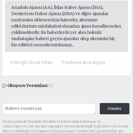
Anadolu Ajansı (AA), İhlas Haber Ajansı (İHA),
Demirören Haber Ajansı (DHA) ve diğer ajanslar
tarafından eklenen tüm haberler, sitemizin
editörlerinin müdahalesi olmadan ajans kanallarından
çekilmektedir. Bu haberlerde yer alan hukuki
muhataplar haberi geçen ajanslar olup sitemizin hiç
bir editörü sorumlu tutulamaz...
#Yüreğir Ziraat Odası
#mehmet akın doğan
Okuyucu Yorumları
(0)
Gönder
Yorum yazarak Topluluk Kuralları’nı kabul etmiş bulunuyor ve
cukurovapress.com sitesine yaptığınız yorumunuzla ilgili doğrudan veya dolaylı
tüm sorumluluğu tek başınıza üstleniyorsunuz. Yazılan tüm yorumlardan site