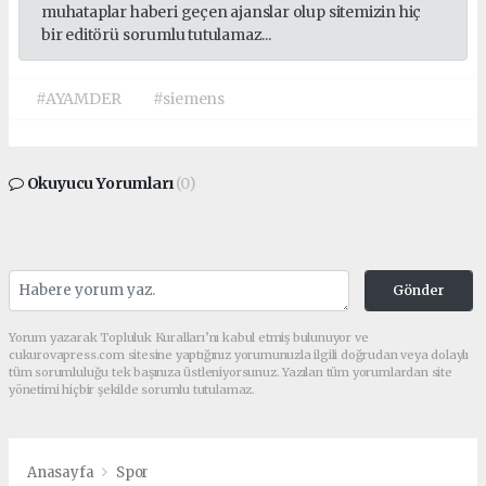
muhataplar haberi geçen ajanslar olup sitemizin hiç
bir editörü sorumlu tutulamaz...
#AYAMDER
#siemens
Okuyucu Yorumları
(0)
Gönder
Yorum yazarak Topluluk Kuralları’nı kabul etmiş bulunuyor ve
cukurovapress.com sitesine yaptığınız yorumunuzla ilgili doğrudan veya dolaylı
tüm sorumluluğu tek başınıza üstleniyorsunuz. Yazılan tüm yorumlardan site
yönetimi hiçbir şekilde sorumlu tutulamaz.
Anasayfa
Spor