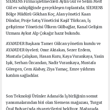
SİEMENS Firma işletmecileri Aylin Gül ve Selim Mert
Gül ev sahipliğinde gerçekleşen toplantıda; SİEMENS
Bölge Müdürü Gökhan Koç, Alan yönetici Kaan
Dündar, Proje Satış Yöneticisi Kaşif Türkcan, İş
geliştirme Yöneticisi Ülkem Gülbağlar, Kanal Gelişim
Uzmanı Aykut Alp Çokağır hazır bulundu.
AYAMDER Başkanı Tamer Gülcan yönetim kurulu ve
AYAMDER üyeleri; Onur Aktakas, Sezer Erdem,
Mustafa Çalışkan, Hasan Kuru, Kaya Vurankaya, Yasin
Işık, Serhan Özcandan, Nadir Vurankaya, Mustafa
Göregen, Cem Alabay, Ziya Yamaç, Emre yıldırım
katılım sağladılar.
Son Teknoloji Ürünler Adana’da İş birliğinin somut
yansımalarından biri olan Siemens mağazası, Turgut
Özal Bulvarı’nda ziyaretçilerini bekliyor. Mağazada,