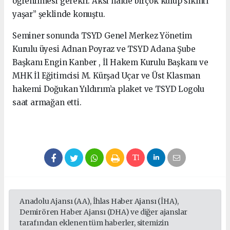
öğrenilmesi gerekir. Aksi halde birçok kulüp sıkıntı
yaşar” şeklinde konuştu.
Seminer sonunda TSYD Genel Merkez Yönetim
Kurulu üyesi Adnan Poyraz ve TSYD Adana Şube
Başkanı Engin Kanber , İl Hakem Kurulu Başkanı ve
MHK İl Eğitimcisi M. Kürşad Uçar ve Üst Klasman
hakemi Doğukan Yıldırım’a plaket ve TSYD Logolu
saat armağan etti.
Anadolu Ajansı (AA), İhlas Haber Ajansı (İHA),
Demirören Haber Ajansı (DHA) ve diğer ajanslar
tarafından eklenen tüm haberler, sitemizin