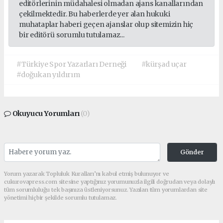
editörlerinin müdahalesi olmadan ajans kanallarından
çekilmektedir. Bu haberlerde yer alan hukuki
muhataplar haberi geçen ajanslar olup sitemizin hiç
bir editörü sorumlu tutulamaz...
#Türkiye Spor Yazarları Derneği
#kürşad uçar
#doğukan yıldırım
Okuyucu Yorumları
(0)
Gönder
Yorum yazarak Topluluk Kuralları’nı kabul etmiş bulunuyor ve
cukurovapress.com sitesine yaptığınız yorumunuzla ilgili doğrudan veya dolaylı
tüm sorumluluğu tek başınıza üstleniyorsunuz. Yazılan tüm yorumlardan site
yönetimi hiçbir şekilde sorumlu tutulamaz.