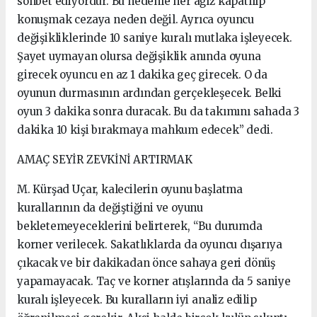
sohbet ediyordur. Bu nedenle her ağız kapatılıp
konuşmak cezaya neden değil. Ayrıca oyuncu
değişikliklerinde 10 saniye kuralı mutlaka işleyecek.
Şayet uymayan olursa değişiklik anında oyuna
girecek oyuncu en az 1 dakika geç girecek. O da
oyunun durmasının ardından gerçekleşecek. Belki
oyun 3 dakika sonra duracak. Bu da takımını sahada 3
dakika 10 kişi bırakmaya mahkum edecek” dedi.
AMAÇ SEYİR ZEVKİNİ ARTIRMAK
M. Kürşad Uçar, kalecilerin oyunu başlatma
kurallarının da değiştiğini ve oyunu
bekletemeyeceklerini belirterek, “Bu durumda
korner verilecek. Sakatlıklarda da oyuncu dışarıya
çıkacak ve bir dakikadan önce sahaya geri dönüş
yapamayacak. Taç ve korner atışlarında da 5 saniye
kuralı işleyecek. Bu kuralların iyi analiz edilip