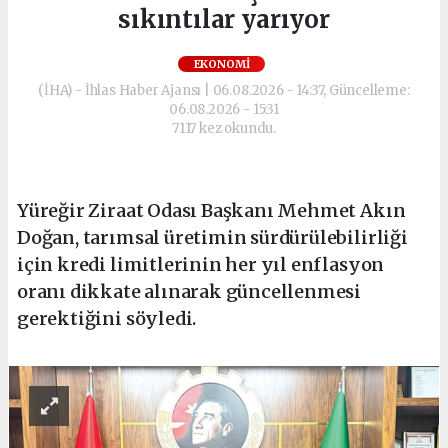
sıkıntılar yarıyor
EKONOMI
(İHA) - İhlas Haber Ajansı | 06.08.2026 - 14:37, Güncelleme:
06.08.2026 - 15:31
7117 kez okundu.
Yüreğir Ziraat Odası Başkanı Mehmet Akın
Doğan, tarımsal üretimin sürdürülebilirliği
için kredi limitlerinin her yıl enflasyon
oranı dikkate alınarak güncellenmesi
gerektiğini söyledi.