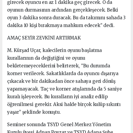
girecek oyuncu en az 1 dakika geç girecek. O da
oyunun durmasının ardından gerçekleşecek. Belki
oyun 3 dakika sonra duracak. Bu da takımını sahada 3
dakika 10 kişi bırakmaya mahkum edecek” dedi.
AMAÇ SEYİR ZEVKİNİ ARTIRMAK
M. Kürşad Uçar, kalecilerin oyunu başlatma
kurallarının da değiştiğini ve oyunu
bekletemeyeceklerini belirterek, “Bu durumda
korner verilecek. Sakatlıklarda da oyuncu dışarıya
çıkacak ve bir dakikadan önce sahaya geri dönüş
yapamayacak. Taç ve korner atışlarında da 5 saniye
kuralı işleyecek. Bu kuralların iyi analiz edilip
öğrenilmesi gerekir. Aksi halde birçok kulüp sıkıntı
yaşar” şeklinde konuştu.
Seminer sonunda TSYD Genel Merkez Yönetim
Kurulu üyesi Adnan Poyraz ve TSYD Adana Şube