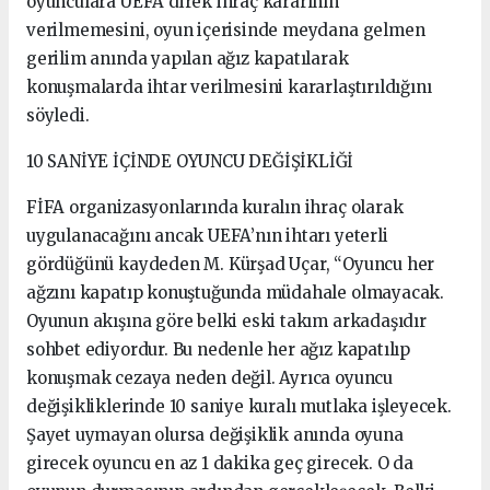
oyunculara UEFA direk ihraç kararının
verilmemesini, oyun içerisinde meydana gelmen
gerilim anında yapılan ağız kapatılarak
konuşmalarda ihtar verilmesini kararlaştırıldığını
söyledi.
10 SANİYE İÇİNDE OYUNCU DEĞİŞİKLİĞİ
FİFA organizasyonlarında kuralın ihraç olarak
uygulanacağını ancak UEFA’nın ihtarı yeterli
gördüğünü kaydeden M. Kürşad Uçar, “Oyuncu her
ağzını kapatıp konuştuğunda müdahale olmayacak.
Oyunun akışına göre belki eski takım arkadaşıdır
sohbet ediyordur. Bu nedenle her ağız kapatılıp
konuşmak cezaya neden değil. Ayrıca oyuncu
değişikliklerinde 10 saniye kuralı mutlaka işleyecek.
Şayet uymayan olursa değişiklik anında oyuna
girecek oyuncu en az 1 dakika geç girecek. O da