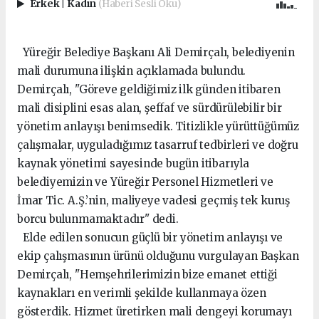
Erkek
|
Kadın
(Haberi Sesli Oku)
Yüreğir Belediye Başkanı Ali Demirçalı, belediyenin
mali durumuna ilişkin açıklamada bulundu.
Demirçalı, "Göreve geldiğimiz ilk günden itibaren
mali disiplini esas alan, şeffaf ve sürdürülebilir bir
yönetim anlayışı benimsedik. Titizlikle yürüttüğümüz
çalışmalar, uyguladığımız tasarruf tedbirleri ve doğru
kaynak yönetimi sayesinde bugün itibarıyla
belediyemizin ve Yüreğir Personel Hizmetleri ve
İmar Tic. A.Ş.’nin, maliyeye vadesi geçmiş tek kuruş
borcu bulunmamaktadır" dedi.
Elde edilen sonucun güçlü bir yönetim anlayışı ve
ekip çalışmasının ürünü olduğunu vurgulayan Başkan
Demirçalı, "Hemşehrilerimizin bize emanet ettiği
kaynakları en verimli şekilde kullanmaya özen
gösterdik. Hizmet üretirken mali dengeyi korumayı