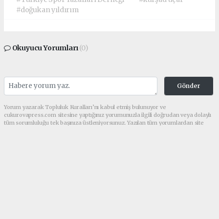
#doğukan yıldırım
Okuyucu Yorumları
(0)
Gönder
Yorum yazarak Topluluk Kuralları’nı kabul etmiş bulunuyor ve
cukurovapress.com sitesine yaptığınız yorumunuzla ilgili doğrudan veya dolaylı
tüm sorumluluğu tek başınıza üstleniyorsunuz. Yazılan tüm yorumlardan site
yönetimi hiçbir şekilde sorumlu tutulamaz.
haber paketi
haber scripti
haber yazılımı
Tüm hakları saklı tutulmaktadır.Copyright 2026©
Haber Yazılımı:
Web Aksiyon ®