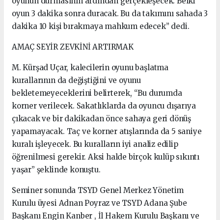
oyunun durmasının ardından gerçekleşecek. Belki
oyun 3 dakika sonra duracak. Bu da takımını sahada 3
dakika 10 kişi bırakmaya mahkum edecek” dedi.
AMAÇ SEYİR ZEVKİNİ ARTIRMAK
M. Kürşad Uçar, kalecilerin oyunu başlatma
kurallarının da değiştiğini ve oyunu
bekletemeyeceklerini belirterek, “Bu durumda
korner verilecek. Sakatlıklarda da oyuncu dışarıya
çıkacak ve bir dakikadan önce sahaya geri dönüş
yapamayacak. Taç ve korner atışlarında da 5 saniye
kuralı işleyecek. Bu kuralların iyi analiz edilip
öğrenilmesi gerekir. Aksi halde birçok kulüp sıkıntı
yaşar” şeklinde konuştu.
Seminer sonunda TSYD Genel Merkez Yönetim
Kurulu üyesi Adnan Poyraz ve TSYD Adana Şube
Başkanı Engin Kanber , İl Hakem Kurulu Başkanı ve