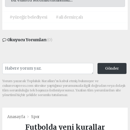
#yüreğir belediyesi
#ali demirçalı
Okuyucu Yorumları
(0)
Gönder
Yorum yazarak Topluluk Kuralları’nı kabul etmiş bulunuyor ve
cukurovapress.com sitesine yaptığınız yorumunuzla ilgili doğrudan veya dolaylı
tüm sorumluluğu tek başınıza üstleniyorsunuz. Yazılan tüm yorumlardan site
yönetimi hiçbir şekilde sorumlu tutulamaz.
Anasayfa
Spor
Futbolda yeni kurallar