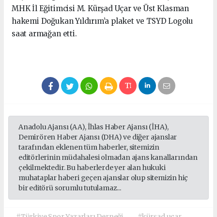
MHK İl Eğitimcisi M. Kürşad Uçar ve Üst Klasman
hakemi Doğukan Yıldırım’a plaket ve TSYD Logolu
saat armağan etti.
Anadolu Ajansı (AA), İhlas Haber Ajansı (İHA),
Demirören Haber Ajansı (DHA) ve diğer ajanslar
tarafından eklenen tüm haberler, sitemizin
editörlerinin müdahalesi olmadan ajans kanallarından
çekilmektedir. Bu haberlerde yer alan hukuki
muhataplar haberi geçen ajanslar olup sitemizin hiç
bir editörü sorumlu tutulamaz...
#Türkiye Spor Yazarları Derneği
#kürşad uçar