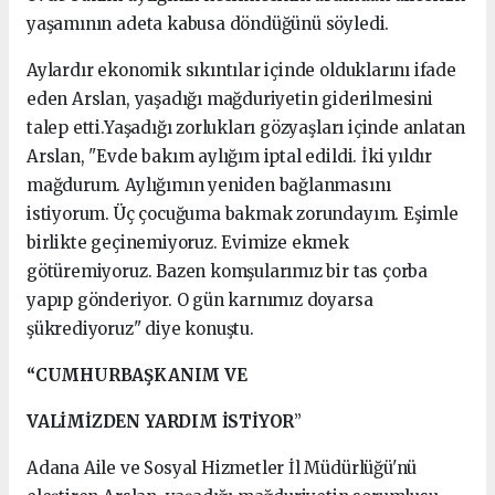
yaşamının adeta kabusa döndüğünü söyledi.
Aylardır ekonomik sıkıntılar içinde olduklarını ifade
eden Arslan, yaşadığı mağduriyetin giderilmesini
talep etti.Yaşadığı zorlukları gözyaşları içinde anlatan
Arslan, "Evde bakım aylığım iptal edildi. İki yıldır
mağdurum. Aylığımın yeniden bağlanmasını
istiyorum. Üç çocuğuma bakmak zorundayım. Eşimle
birlikte geçinemiyoruz. Evimize ekmek
götüremiyoruz. Bazen komşularımız bir tas çorba
yapıp gönderiyor. O gün karnımız doyarsa
şükrediyoruz" diye konuştu.
“CUMHURBAŞKANIM VE
VALİMİZDEN YARDIM İSTİYOR
”
Adana Aile ve Sosyal Hizmetler İl Müdürlüğü'nü