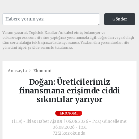
Gönder
Yorum yazarak Topluluk Kuralları’nı kabul etmiş bulunuyor ve
cukurovapress.com sitesine yaptığınız yorumunuzla ilgili doğrudan veya dolaylı
tüm sorumluluğu tek başınıza üstleniyorsunuz. Yazılan tüm yorumlardan site
yönetimi hiçbir şekilde sorumlu tutulamaz.
Anasayfa
Ekonomi
Doğan: Üreticilerimiz
finansmana erişimde ciddi
sıkıntılar yarıyor
EKONOMI
(İHA) - İhlas Haber Ajansı | 06.08.2026 - 14:37, Güncelleme:
06.08.2026 - 15:31
7252 kez okundu.