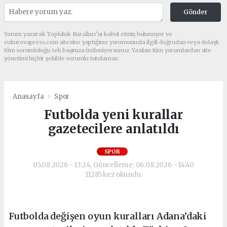
Gönder
Yorum yazarak Topluluk Kuralları’nı kabul etmiş bulunuyor ve
cukurovapress.com sitesine yaptığınız yorumunuzla ilgili doğrudan veya dolaylı
tüm sorumluluğu tek başınıza üstleniyorsunuz. Yazılan tüm yorumlardan site
yönetimi hiçbir şekilde sorumlu tutulamaz.
Anasayfa
Spor
Futbolda yeni kurallar
gazetecilere anlatıldı
SPOR
05.08.2026 - 13:24, Güncelleme: 06.08.2026 - 14:40
11285 kez okundu.
Futbolda değişen oyun kuralları Adana’daki