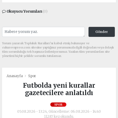
Okuyucu Yorumları
(0)
Gönder
Yorum yazarak Topluluk Kuralları’nı kabul etmiş bulunuyor ve
cukurovapress.com sitesine yaptığınız yorumunuzla ilgili doğrudan veya dolaylı
tüm sorumluluğu tek başınıza üstleniyorsunuz. Yazılan tüm yorumlardan site
yönetimi hiçbir şekilde sorumlu tutulamaz.
Anasayfa
Spor
Futbolda yeni kurallar
gazetecilere anlatıldı
SPOR
05.08.2026 - 13:24, Güncelleme: 06.08.2026 - 14:40
11287 kez okundu.