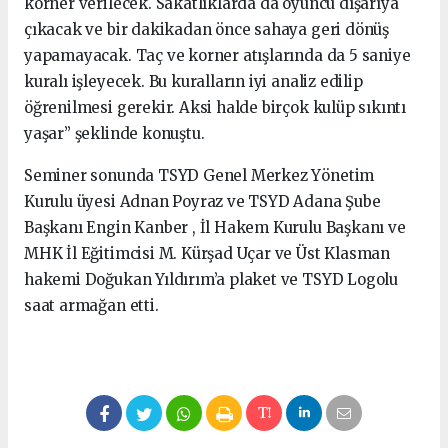
korner verilecek. Sakatlıklarda da oyuncu dışarıya
çıkacak ve bir dakikadan önce sahaya geri dönüş
yapamayacak. Taç ve korner atışlarında da 5 saniye
kuralı işleyecek. Bu kuralların iyi analiz edilip
öğrenilmesi gerekir. Aksi halde birçok kulüp sıkıntı
yaşar” şeklinde konuştu.
Seminer sonunda TSYD Genel Merkez Yönetim
Kurulu üyesi Adnan Poyraz ve TSYD Adana Şube
Başkanı Engin Kanber , İl Hakem Kurulu Başkanı ve
MHK İl Eğitimcisi M. Kürşad Uçar ve Üst Klasman
hakemi Doğukan Yıldırım’a plaket ve TSYD Logolu
saat armağan etti.