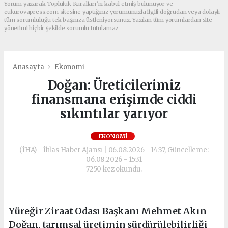
Yorum yazarak Topluluk Kuralları’nı kabul etmiş bulunuyor ve
cukurovapress.com sitesine yaptığınız yorumunuzla ilgili doğrudan veya dolaylı
tüm sorumluluğu tek başınıza üstleniyorsunuz. Yazılan tüm yorumlardan site
yönetimi hiçbir şekilde sorumlu tutulamaz.
Anasayfa
Ekonomi
Doğan: Üreticilerimiz
finansmana erişimde ciddi
sıkıntılar yarıyor
EKONOMI
(İHA) - İhlas Haber Ajansı | 06.08.2026 - 14:37, Güncelleme:
06.08.2026 - 15:31
7250 kez okundu.
Yüreğir Ziraat Odası Başkanı Mehmet Akın
Doğan, tarımsal üretimin sürdürülebilirliği