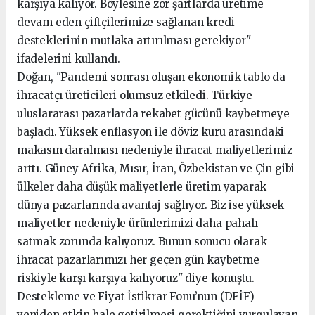
karşıya kalıyor. Böylesine zor şartlarda üretime
devam eden çiftçilerimize sağlanan kredi
desteklerinin mutlaka artırılması gerekiyor"
ifadelerini kullandı.
Doğan, "Pandemi sonrası oluşan ekonomik tablo da
ihracatçı üreticileri olumsuz etkiledi. Türkiye
uluslararası pazarlarda rekabet gücünü kaybetmeye
başladı. Yüksek enflasyon ile döviz kuru arasındaki
makasın daralması nedeniyle ihracat maliyetlerimiz
arttı. Güney Afrika, Mısır, İran, Özbekistan ve Çin gibi
ülkeler daha düşük maliyetlerle üretim yaparak
dünya pazarlarında avantaj sağlıyor. Biz ise yüksek
maliyetler nedeniyle ürünlerimizi daha pahalı
satmak zorunda kalıyoruz. Bunun sonucu olarak
ihracat pazarlarımızı her geçen gün kaybetme
riskiyle karşı karşıya kalıyoruz" diye konuştu.
Destekleme ve Fiyat İstikrar Fonu’nun (DFİF)
yeniden etkin hale getirilmesi gerektiğini vurgulayan