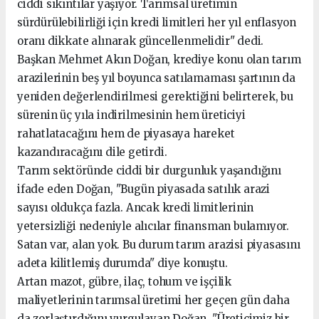
ciddi sıkıntılar yaşıyor. Tarımsal üretimin
sürdürülebilirliği için kredi limitleri her yıl enflasyon
oranı dikkate alınarak güncellenmelidir" dedi.
Başkan Mehmet Akın Doğan, krediye konu olan tarım
arazilerinin beş yıl boyunca satılamaması şartının da
yeniden değerlendirilmesi gerektiğini belirterek, bu
sürenin üç yıla indirilmesinin hem üreticiyi
rahatlatacağını hem de piyasaya hareket
kazandıracağını dile getirdi.
Tarım sektöründe ciddi bir durgunluk yaşandığını
ifade eden Doğan, "Bugün piyasada satılık arazi
sayısı oldukça fazla. Ancak kredi limitlerinin
yetersizliği nedeniyle alıcılar finansman bulamıyor.
Satan var, alan yok. Bu durum tarım arazisi piyasasını
adeta kilitlemiş durumda" diye konuştu.
Artan mazot, gübre, ilaç, tohum ve işçilik
maliyetlerinin tarımsal üretimi her geçen gün daha
da zorlaştırdığını vurgulayan Doğan, "Üreticimiz bir