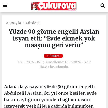
Anasayfa
Gündem
Yüzde 90 görme engelli Arslan
isyan etti: “Evde ekmek yok
maaşımı geri verin”
GÜNDEM
12.06.2026 - 16:57, Güncelleme: 12.06.2026 - 16:57
11045+ kez okundu.
Adana'da yaşayan yüzde 90 görme engelli
Abdulcelil Arslan, iki yıl önce kesilen evde
bakım aylığının yeniden bağlanmasını
isteyerek yetkililere çağrıda bulunurken,