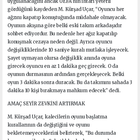
uygulanacağını ancak UEFA’nın ihtarı yeterli
gördüğünü kaydeden M. Kürşad Uçar, “Oyuncu her
ağzını kapatıp konuştuğunda müdahale olmayacak.
Oyunun akışına göre belki eski takım arkadaşıdır
sohbet ediyordur. Bu nedenle her ağız kapatılıp
konuşmak cezaya neden değil. Ayrıca oyuncu
değişikliklerinde 10 saniye kuralı mutlaka işleyecek.
Şayet uymayan olursa değişiklik anında oyuna
girecek oyuncu en az 1 dakika geç girecek. O da
oyunun durmasının ardından gerçekleşecek. Belki
oyun 3 dakika sonra duracak. Bu da takımını sahada 3
dakika 10 kişi bırakmaya mahkum edecek” dedi.
AMAÇ SEYİR ZEVKİNİ ARTIRMAK
M. Kürşad Uçar, kalecilerin oyunu başlatma
kurallarının da değiştiğini ve oyunu
bekletemeyeceklerini belirterek, “Bu durumda