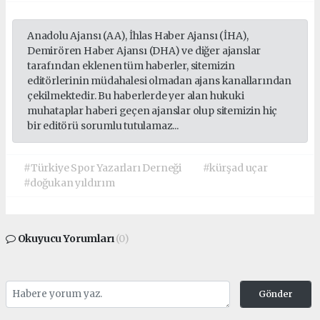
Anadolu Ajansı (AA), İhlas Haber Ajansı (İHA),
Demirören Haber Ajansı (DHA) ve diğer ajanslar
tarafından eklenen tüm haberler, sitemizin
editörlerinin müdahalesi olmadan ajans kanallarından
çekilmektedir. Bu haberlerde yer alan hukuki
muhataplar haberi geçen ajanslar olup sitemizin hiç
bir editörü sorumlu tutulamaz...
#Türkiye Spor Yazarları Derneği
#kürşad uçar
#doğukan yıldırım
Okuyucu Yorumları
(0)
Gönder