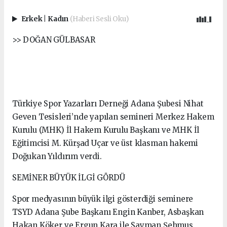
Erkek
|
Kadın
(Haberi Sesli Oku)
>> DOĞAN GÜLBASAR
Türkiye Spor Yazarları Derneği Adana Şubesi Nihat
Geven Tesisleri’nde yapılan semineri Merkez Hakem
Kurulu (MHK) İl Hakem Kurulu Başkanı ve MHK İl
Eğitimcisi M. Kürşad Uçar ve üst klasman hakemi
Doğukan Yıldırım verdi.
SEMİNER BÜYÜK İLGİ GÖRDÜ
Spor medyasının büyük ilgi gösterdiği seminere
TSYD Adana Şube Başkanı Engin Kanber, Asbaşkan
Hakan Köker ve Ergun Kara ile Sayman Şehmus