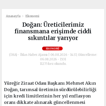
Anasayfa
Ekonomi
Doğan: Üreticilerimiz
finansmana erişimde ciddi
sıkıntılar yarıyor
EKONOMI
(İHA) - İhlas Haber Ajansı | 06.08.2026 - 14:37, Güncelleme:
06.08.2026 - 15:31
11275 kez okundu.
Yüreğir Ziraat Odası Başkanı Mehmet Akın
Doğan, tarımsal üretimin sürdürülebilirliği
için kredi limitlerinin her yıl enflasyon
oranı dikkate alınarak güncellenmesi