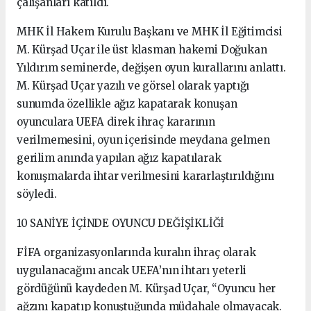
çalışanları katıldı.
MHK İl Hakem Kurulu Başkanı ve MHK İl Eğitimcisi
M. Kürşad Uçar ile üst klasman hakemi Doğukan
Yıldırım seminerde, değişen oyun kurallarını anlattı.
M. Kürşad Uçar yazılı ve görsel olarak yaptığı
sunumda özellikle ağız kapatarak konuşan
oyunculara UEFA direk ihraç kararının
verilmemesini, oyun içerisinde meydana gelmen
gerilim anında yapılan ağız kapatılarak
konuşmalarda ihtar verilmesini kararlaştırıldığını
söyledi.
10 SANİYE İÇİNDE OYUNCU DEĞİŞİKLİĞİ
FİFA organizasyonlarında kuralın ihraç olarak
uygulanacağını ancak UEFA’nın ihtarı yeterli
gördüğünü kaydeden M. Kürşad Uçar, “Oyuncu her
ağzını kapatıp konuştuğunda müdahale olmayacak.