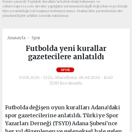
Yorum yazarak Topluluk Kuralları’nı kabul etmiş bulunuyor ve
cukurovapress.com sitesine yaptığınız yorumunuzla ilgili doğrudan veya dolaylı
tüm sorumluluğu tek başınıza üstleniyorsunuz. Yazılan tüm yorumlardan site
yönetimi hiçbir şekilde sorumlu tutulamaz.
Anasayfa
Spor
Futbolda yeni kurallar
gazetecilere anlatıldı
SPOR
05.08.2026 - 13:24, Güncelleme: 06.08.2026 - 14:40
11583 kez okundu.
Futbolda değişen oyun kuralları Adana’daki
spor gazetecilerine anlatıldı. Türkiye Spor
Yazarları Derneği (TSYD) Adana Şubesi’nce
her yıl düzenlenen ve geleneksel hale gelen