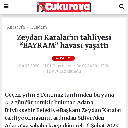
Anasayfa
Gündem
Zeydan Karalar’ın tahliyesi
“BAYRAM” havası yaşattı
GÜNDEM
06.02.2026 - 11:01, Güncelleme: 06.02.2026 - 17:02
11608+ kez okundu.
Geçen yılın 8 Temmuz tarihinden bu yana
212 gündür tutuklu bulunan Adana
Büyükşehir Belediye Başkanı Zeydan Karalar,
tahliye olmasının ardından Silivri’den
Adana’ya sabaha karşı dönerek, 6 Şubat 2023