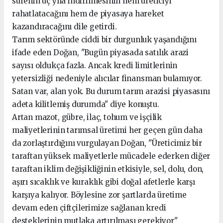
sürenin üç yıla indirilmesinin hem üreticiyi
rahatlatacağını hem de piyasaya hareket
kazandıracağını dile getirdi.
Tarım sektöründe ciddi bir durgunluk yaşandığını
ifade eden Doğan, "Bugün piyasada satılık arazi
sayısı oldukça fazla. Ancak kredi limitlerinin
yetersizliği nedeniyle alıcılar finansman bulamıyor.
Satan var, alan yok. Bu durum tarım arazisi piyasasını
adeta kilitlemiş durumda" diye konuştu.
Artan mazot, gübre, ilaç, tohum ve işçilik
maliyetlerinin tarımsal üretimi her geçen gün daha
da zorlaştırdığını vurgulayan Doğan, "Üreticimiz bir
taraftan yüksek maliyetlerle mücadele ederken diğer
taraftan iklim değişikliğinin etkisiyle, sel, dolu, don,
aşırı sıcaklık ve kuraklık gibi doğal afetlerle karşı
karşıya kalıyor. Böylesine zor şartlarda üretime
devam eden çiftçilerimize sağlanan kredi
desteklerinin mutlaka artırılması gerekiyor"