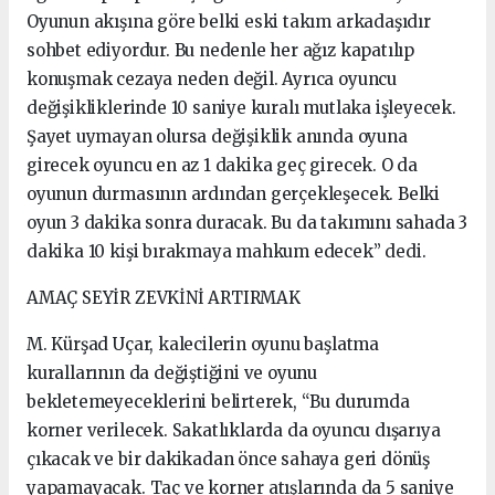
Oyunun akışına göre belki eski takım arkadaşıdır
sohbet ediyordur. Bu nedenle her ağız kapatılıp
konuşmak cezaya neden değil. Ayrıca oyuncu
değişikliklerinde 10 saniye kuralı mutlaka işleyecek.
Şayet uymayan olursa değişiklik anında oyuna
girecek oyuncu en az 1 dakika geç girecek. O da
oyunun durmasının ardından gerçekleşecek. Belki
oyun 3 dakika sonra duracak. Bu da takımını sahada 3
dakika 10 kişi bırakmaya mahkum edecek” dedi.
AMAÇ SEYİR ZEVKİNİ ARTIRMAK
M. Kürşad Uçar, kalecilerin oyunu başlatma
kurallarının da değiştiğini ve oyunu
bekletemeyeceklerini belirterek, “Bu durumda
korner verilecek. Sakatlıklarda da oyuncu dışarıya
çıkacak ve bir dakikadan önce sahaya geri dönüş
yapamayacak. Taç ve korner atışlarında da 5 saniye