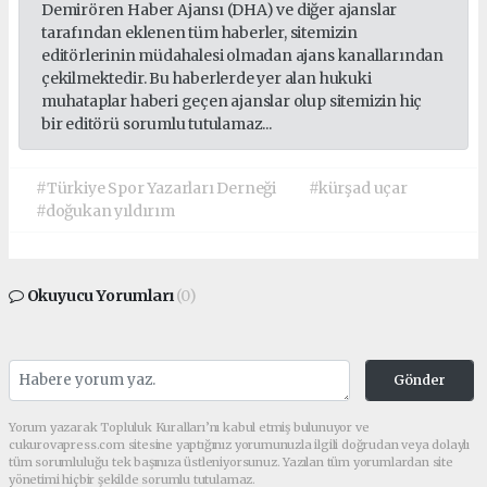
Demirören Haber Ajansı (DHA) ve diğer ajanslar
tarafından eklenen tüm haberler, sitemizin
editörlerinin müdahalesi olmadan ajans kanallarından
çekilmektedir. Bu haberlerde yer alan hukuki
muhataplar haberi geçen ajanslar olup sitemizin hiç
bir editörü sorumlu tutulamaz...
#Türkiye Spor Yazarları Derneği
#kürşad uçar
#doğukan yıldırım
Okuyucu Yorumları
(0)
Gönder
Yorum yazarak Topluluk Kuralları’nı kabul etmiş bulunuyor ve
cukurovapress.com sitesine yaptığınız yorumunuzla ilgili doğrudan veya dolaylı
tüm sorumluluğu tek başınıza üstleniyorsunuz. Yazılan tüm yorumlardan site
yönetimi hiçbir şekilde sorumlu tutulamaz.