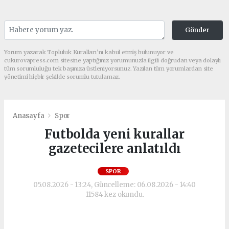
Gönder
Yorum yazarak Topluluk Kuralları’nı kabul etmiş bulunuyor ve
cukurovapress.com sitesine yaptığınız yorumunuzla ilgili doğrudan veya dolaylı
tüm sorumluluğu tek başınıza üstleniyorsunuz. Yazılan tüm yorumlardan site
yönetimi hiçbir şekilde sorumlu tutulamaz.
Anasayfa
Spor
Futbolda yeni kurallar
gazetecilere anlatıldı
SPOR
05.08.2026 - 13:24, Güncelleme: 06.08.2026 - 14:40
11584 kez okundu.