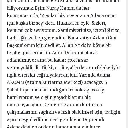
yalnız bırakmadılar. Ben Adana sevdalısı bir adamım
biliyorsunuz. Eşim Nuray Hanım da her
konuşmasında, ‘Zeydan bizi sever ama Adana onun
için başka bir şey’ dedi. Hakikaten öyle. Sizleri,
kentimi çok seviyorum. Samimiyetinize, içtenliğinize,
harbiliğinize hep güvendim. Bana zaten ‘Adana Gibi
Başkan’ onun için dediler. Allah bir daha böyle bir
felaket göstermesin. Asrın Depremi olarak
adlandırılıyor ama bu kadar çok hasar
vermeyebilirdi. Türkiye Dünya’da deprem felaketiyle
ilgili en riskli coğrafyalardan biri. Yarında Adana
AKOM’u (Arama Kurtarma Merkezi) açacağız. 6
Şubat’ta şu anda bulunduğumuz noktayı çok iyi
hatırlıyorum ve o gün yaşadıklarımı hiç
unutmayacağım. Depremde arama kurtarma
çalışmalarının sağlıklı ve hızlı olabilmesi için, trafiğin
aşırı meşgul edilmemesi gerekiyor. Depremde
Adana’daki enkazların tamamında günlerce