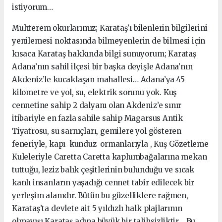
istiyorum…
Muhterem okurlarımız; Karataş’ı bilenlerin bilgilerini
yenilemesi noktasında bilmeyenlerin de bilmesi için
kısaca Karataş hakkında bilgi sunuyorum; Karataş
Adana’nın sahil ilçesi bir başka deyişle Adana’nın
Akdeniz’le kucaklaşan mahallesi… Adana’ya 45
kilometre ve yol, su, elektrik sorunu yok. Kuş
cennetine sahip 2 dalyanı olan Akdeniz’e sınır
itibariyle en fazla sahile sahip Magarsus Antik
Tiyatrosu, su sarnıçları, gemilere yol gösteren
feneriyle, kapı kunduz ormanlarıyla , Kuş Gözetleme
Kuleleriyle Caretta Caretta kaplumbağalarına mekan
tuttuğu, leziz balık çeşitlerinin bulunduğu ve sıcak
kanlı insanların yaşadığı cennet tabir edilecek bir
yerleşim alanıdır. Bütün bu güzelliklere rağmen,
Karataş’ta devlete ait 5 yıldızlı halk plajlarının
olmayışı Karataş adına büyük bir talihsizliktir… Bu