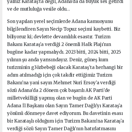
yalnız Karataş’ta değil, Adana’da da büyük ses getirdi
ve de mutluluğa vesile oldu…
Son yapılan yerel seçimlerde Adana kamuoyunu
bilgilendiren Sayın Necip Topuz seçimi kaybetti. Biz
biliyoruz ki; devlette devamlılık esastır. Turizm
Bakanı Karataş’a verdiği 2 önemli Halk Plajı’nın
bugüne kadar yapmalıydı. 2023 bitti, 2024 bitti, 2025
yılının şu anda yarısındayız. Deniz, güneş kum
turizminin g3özbebeği olacak Karataş’ta herhangi bir
adım atılmadığı için çok takdir ettiğimiz Turizm
Bakanı’na yani sayın Mehmet Nuri Ersoy’a verdiği
sözü Adana’da 2 dönem çok başarılı AK Parti’de
milletvekilliği yapmış olan ve bugün de AK Parti
Adana İl Başkanı olan Sayın Tamer Dağlı’yı Karataş’a
yönünü dönmeye davet ediyorum. Bu davetinin esası
bir Karataşlı olduğum için Turizm Bakanı’na Karataş’a
verdiği sözü Sayın Tamer Dağlı’nın hatırlatmasını