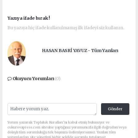
Yazıya ifade bırak !
Bu yazıya hiç ifade kullanılmamış ilk ifadeyi siz kullanın.
HASAN BASRİ YAVUZ - Tüm Yazıları
Okuyucu Yorumları
(0)
Gönder
Yorum yazarak Topluluk Kuralları’nı kabul etmiş bulunuyor ve
cukurovapress.com sitesine yaptığınız yorumunuzla ilgili doğrudan veya
dolaylı tüm sorumluluğu tek başınıza üstleniyorsunuz. Yazılan tüm
yorumlardan site yönetimi hiçbir şekilde sorumlu tutulamaz.