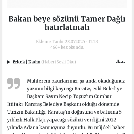
Bakan beye sözünü Tamer Dağlı
hatırlatmalı
Ekleme Tarihi: 28.07.2025 - 12:23
466+ kez okundu.
Erkek
|
Kadın
(Haberi Sesli Oku)
Muhterem okurlarımız; şu anda okuduğunuz
yazının bilgi kaynağı Karataş eski Belediye
Başkanı Sayın Necip Topuz’un Cumhur
İttifakı Karataş Belediye Başkanı olduğu dönemde
Turizm Bakanlığı, Karataş’ın doğusuna ve batısına 5
yıldızlı Halk Plajı yapacağı sözünü verdiğini 2022
yılında Adana kamuoyuna duyurdu. Bu müjdeli haber