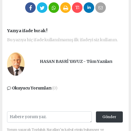
Yazıya ifade bırak !
Bu yazıya hiç ifade kullanılmamış ilk ifadeyi siz kullanın.
HASAN BASRİ YAVUZ - Tüm Yazıları
Okuyucu Yorumları
(0)
Gönder
Yorum yazarak Topluluk Kuralları’nı kabul etmiş bulunuyor ve