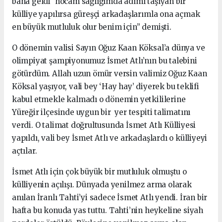
bana geldi ‘hocam sağlığımda adımı taşıyan bir
külliye yapılırsa güreşçi arkadaşlarımla ona açmak
en büyük mutluluk olur benim için” demişti.
O dönemin valisi Sayın Oğuz Kaan Köksal’a dünya ve
olimpiyat şampiyonumuz İsmet Atlı’nın bu talebini
götürdüm. Allah uzun ömür versin valimiz Oğuz Kaan
Köksal yaşıyor, vali bey ‘Hay hay’ diyerek bu teklifi
kabul etmekle kalmadı o dönemin yetkililerine
Yüreğir ilçesinde uygun bir yer tespiti talimatını
verdi. O talimat doğrultusunda İsmet Atlı Külliyesi
yapıldı, vali bey İsmet Atlı ve arkadaşlardı o külliyeyi
açtılar.
İsmet Atlı için çok büyük bir mutluluk olmuştu o
külliyenin açılışı. Dünyada yenilmez arma olarak
anılan İranlı Tahti’yi sadece İsmet Atlı yendi. İran bir
hafta bu konuda yas tuttu. Tahti’nin heykeline siyah