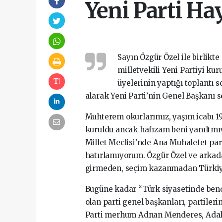
Yeni Parti Hay
Sayın Özgür Özel ile birlikt
milletvekili Yeni Partiyi ku
üyelerinin yaptığı toplantı 
alarak Yeni Parti’nin Genel Başkanı se
Muhterem okurlarımız, yaşım icabı 19
kuruldu ancak hafızam beni yanıltmıy
Millet Meclisi’nde Ana Muhalefet pa
hatırlamıyorum. Özgür Özel ve arkada
girmeden, seçim kazanmadan Türkiye 
Bugüne kadar “Türk siyasetinde bende
olan parti genel başkanları, partiler
Parti merhum Adnan Menderes, Adale