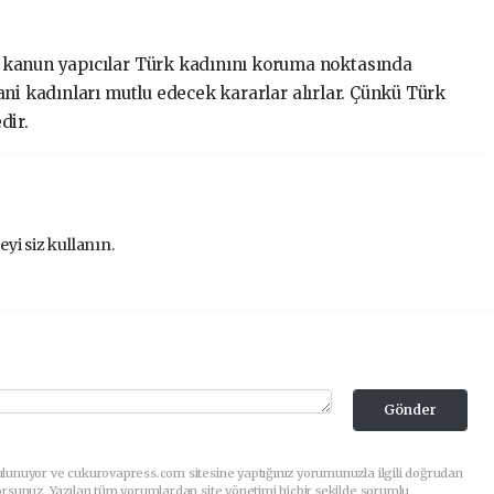
 kanun yapıcılar Türk kadınını koruma noktasında
ani kadınları mutlu edecek kararlar alırlar. Çünkü Türk
dir.
eyi siz kullanın.
Gönder
ulunuyor ve cukurovapress.com sitesine yaptığınız yorumunuzla ilgili doğrudan
orsunuz. Yazılan tüm yorumlardan site yönetimi hiçbir şekilde sorumlu