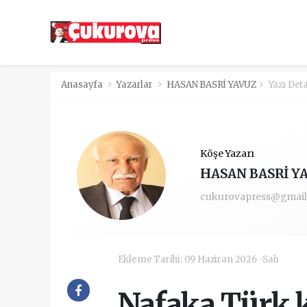
Anasayfa
Yazarlar
HASAN BASRİ YAVUZ
Yazı Det
Köşe Yazarı
HASAN BASRİ Y
cukurovapress@gmai
Ekleme Tarihi: 09 Haziran 2026 -Salı
Nafaka Türk 