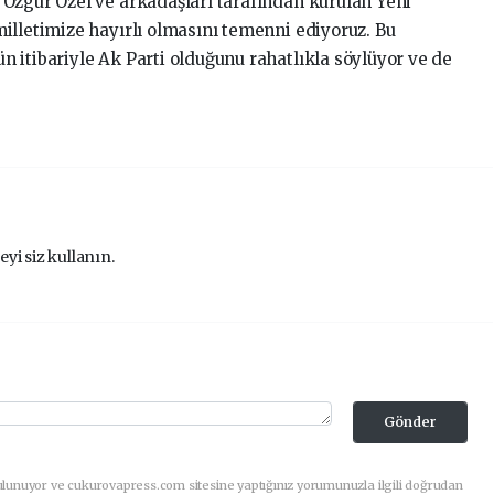
Özgür Özel ve arkadaşları tarafından kurulan Yeni
illetimize hayırlı olmasını temenni ediyoruz. Bu
 itibariyle Ak Parti olduğunu rahatlıkla söylüyor ve de
eyi siz kullanın.
Gönder
ulunuyor ve cukurovapress.com sitesine yaptığınız yorumunuzla ilgili doğrudan