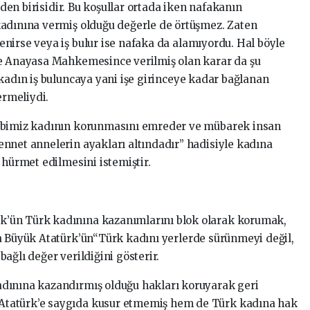
erden birisidir. Bu koşullar ortada iken nafakanın
kadınına vermiş olduğu değerle de örtüşmez. Zaten
nirse veya iş bulur ise nafaka da alamıyordu. Hal böyle
de Anayasa Mahkemesince verilmiş olan karar da şu
kadın iş buluncaya yani işe girinceye kadar bağlanan
rmeliydi.
abbimiz kadının korunmasını emreder ve mübarek insan
nnet annelerin ayakları altındadır” hadisiyle kadına
 hürmet edilmesini istemiştir.
’ün Türk kadınına kazanımlarını blok olarak korumak,
a Büyük Atatürk’ün“Türk kadını yerlerde sürünmeyi değil,
ağlı değer verildiğini gösterir.
dınına kazandırmış olduğu hakları koruyarak geri
tatürk’e saygıda kusur etmemiş hem de Türk kadına hak