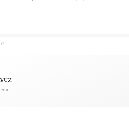
ayı
AVUZ
l.com
i