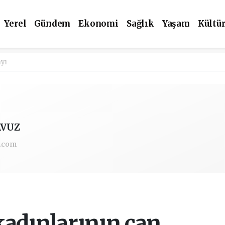
Yerel
Gündem
Ekonomi
Sağlık
Yaşam
Kültü
ayı
AVUZ
l.com
kadınlarının can