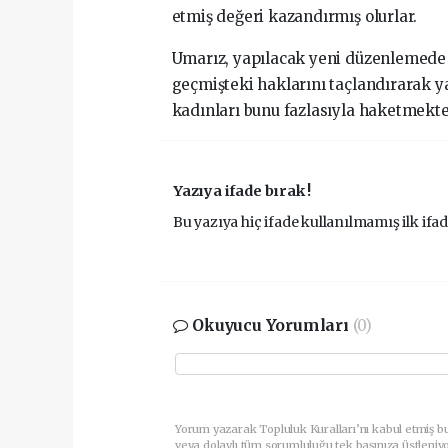
etmiş değeri kazandırmış olurlar.
Umarız, yapılacak yeni düzenlemede
geçmişteki haklarını taçlandırarak y
kadınları bunu fazlasıyla haketmekte
Yazıya ifade bırak !
Bu yazıya hiç ifade kullanılmamış ilk ifad
Okuyucu Yorumları
(0)
Yorum yazarak Topluluk Kuralları’nı kabul etmiş b
veya dolaylı tüm sorumluluğu tek başınıza üstleniy