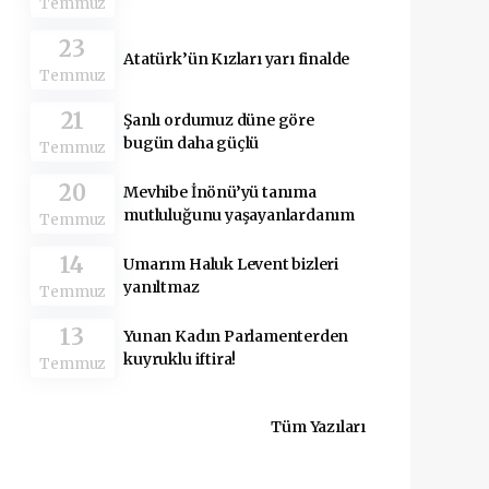
Temmuz
23
Atatürk’ün Kızları yarı finalde
Temmuz
21
Şanlı ordumuz düne göre
bugün daha güçlü
Temmuz
20
Mevhibe İnönü’yü tanıma
mutluluğunu yaşayanlardanım
Temmuz
14
Umarım Haluk Levent bizleri
yanıltmaz
Temmuz
13
Yunan Kadın Parlamenterden
kuyruklu iftira!
Temmuz
Tüm Yazıları