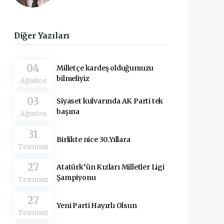
Diğer Yazıları
04
Milletçe kardeş olduğumuzu
bilmeliyiz
Ağustos
03
Siyaset kulvarında AK Parti tek
başına
Ağustos
31
Birlikte nice 30.Yıllara
Temmuz
27
Atatürk’ün Kızları Milletler Ligi
Şampiyonu
Temmuz
27
Yeni Parti Hayırlı Olsun
Temmuz