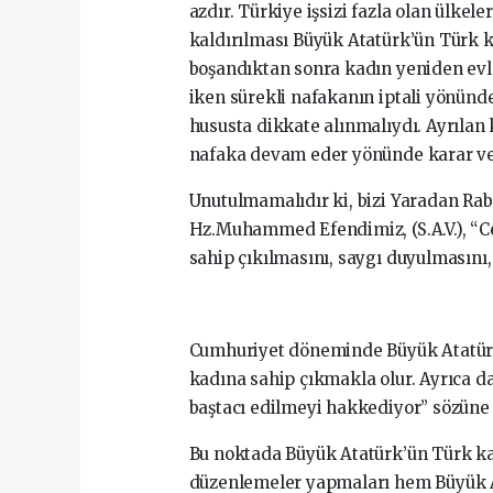
azdır. Türkiye işsizi fazla olan ülkel
kaldırılması Büyük Atatürk’ün Türk 
boşandıktan sonra kadın yeniden evle
iken sürekli nafakanın iptali yönün
hususta dikkate alınmalıydı. Ayrılan 
nafaka devam eder yönünde karar ve
Unutulmamalıdır ki, bizi Yaradan R
Hz.Muhammed Efendimiz, (S.A.V.), “Ce
sahip çıkılmasını, saygı duyulmasını,
Cumhuriyet döneminde Büyük Atatürk
kadına sahip çıkmakla olur. Ayrıca d
baştacı edilmeyi hakkediyor” sözüne b
Bu noktada Büyük Atatürk’ün Türk ka
düzenlemeler yapmaları hem Büyük A