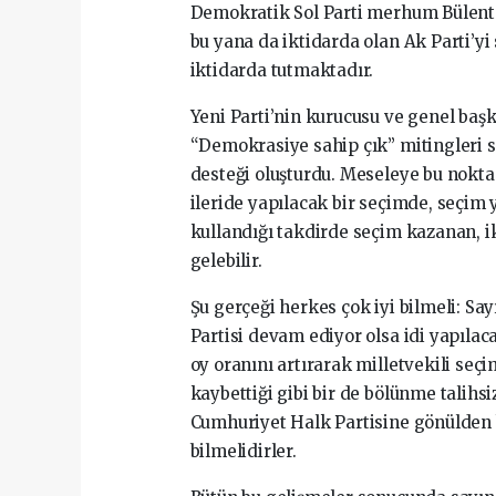
Demokratik Sol Parti merhum Bülent 
bu yana da iktidarda olan Ak Parti’y
iktidarda tutmaktadır.
Yeni Parti’nin kurucusu ve genel başka
“Demokrasiye sahip çık” mitingleri 
desteği oluşturdu. Meseleye bu nokt
ileride yapılacak bir seçimde, seçim 
kullandığı takdirde seçim kazanan, i
gelebilir.
Şu gerçeği herkes çok iyi bilmeli: S
Partisi devam ediyor olsa idi yapılac
oy oranını artırarak milletvekili seçi
kaybettiği gibi bir de bölünme talihsi
Cumhuriyet Halk Partisine gönülden b
bilmelidirler.