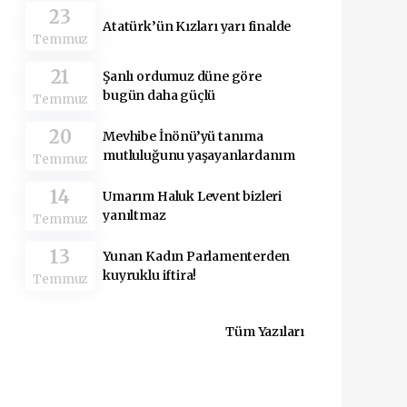
23
Atatürk’ün Kızları yarı finalde
Temmuz
21
Şanlı ordumuz düne göre
bugün daha güçlü
Temmuz
20
Mevhibe İnönü’yü tanıma
mutluluğunu yaşayanlardanım
Temmuz
14
Umarım Haluk Levent bizleri
yanıltmaz
Temmuz
13
Yunan Kadın Parlamenterden
kuyruklu iftira!
Temmuz
Tüm Yazıları