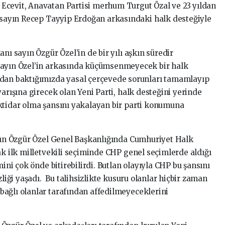
Ecevit, Anavatan Partisi merhum Turgut Özal ve 23 yıldan
i sayın Recep Tayyip Erdoğan arkasındaki halk desteğiyle
nı sayın Özgür Özel’in de bir yılı aşkın süredir
sayın Özel’in arkasında küçümsenmeyecek bir halk
adan baktığımızda yasal çerçevede sorunları tamamlayıp
yarışına girecek olan Yeni Parti, halk desteğini yerinde
ktidar olma şansını yakalayan bir parti konumuna
ayın Özgür Özel Genel Başkanlığında Cumhuriyet Halk
ak ilk milletvekili seçiminde CHP genel seçimlerde aldığı
mini çok önde bitirebilirdi. Butlan olayıyla CHP bu şansını
zliği yaşadı. Bu talihsizlikte kusuru olanlar hiçbir zaman
ağlı olanlar tarafından affedilmeyeceklerini