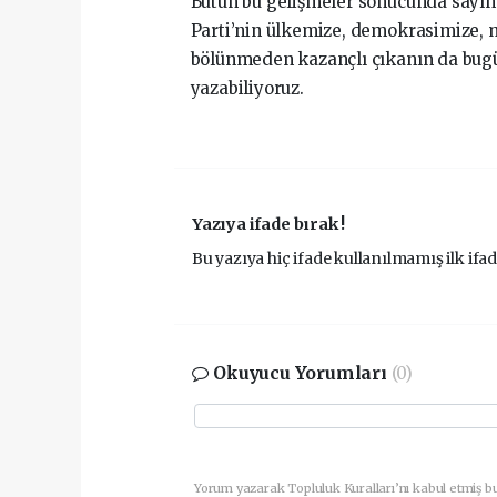
Bütün bu gelişmeler sonucunda sayın 
Parti’nin ülkemize, demokrasimize, m
bölünmeden kazançlı çıkanın da bugün
yazabiliyoruz.
Yazıya ifade bırak !
Bu yazıya hiç ifade kullanılmamış ilk ifad
Okuyucu Yorumları
(0)
Yorum yazarak Topluluk Kuralları’nı kabul etmiş b