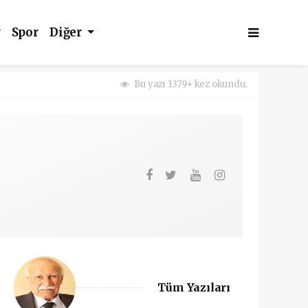
r
Spor
Diğer
Bu yazı 1379+ kez okundu.
Tüm Yazıları