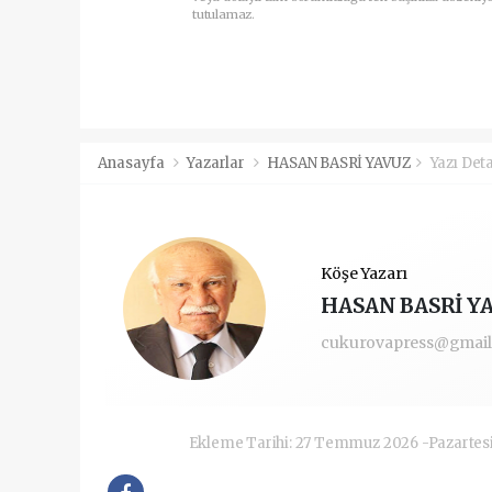
tutulamaz.
Anasayfa
Yazarlar
HASAN BASRİ YAVUZ
Yazı Det
Köşe Yazarı
HASAN BASRİ Y
cukurovapress@gmai
Ekleme Tarihi: 27 Temmuz 2026 -Pazartes