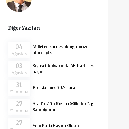
Diğer Yazıları
04
Milletçe kardeş olduğumuzu
bilmeliyiz
Ağustos
03
Siyaset kulvarında AK Parti tek
başına
Ağustos
31
Birlikte nice 30.Yıllara
Temmuz
27
Atatürk’ün Kızları Milletler Ligi
Şampiyonu
Temmuz
27
Yeni Parti Hayırlı Olsun