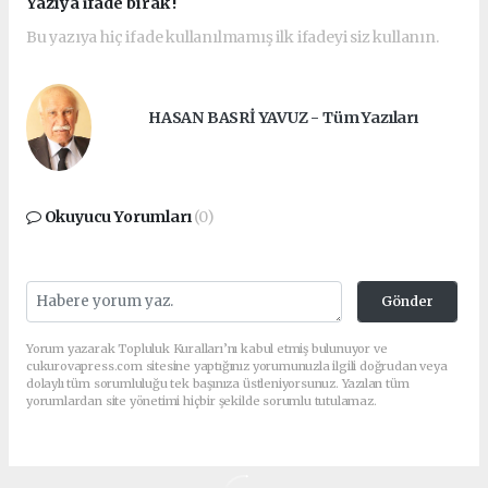
Yazıya ifade bırak !
Bu yazıya hiç ifade kullanılmamış ilk ifadeyi siz kullanın.
HASAN BASRİ YAVUZ - Tüm Yazıları
Okuyucu Yorumları
(0)
Gönder
Yorum yazarak Topluluk Kuralları’nı kabul etmiş bulunuyor ve
cukurovapress.com sitesine yaptığınız yorumunuzla ilgili doğrudan veya
dolaylı tüm sorumluluğu tek başınıza üstleniyorsunuz. Yazılan tüm
yorumlardan site yönetimi hiçbir şekilde sorumlu tutulamaz.