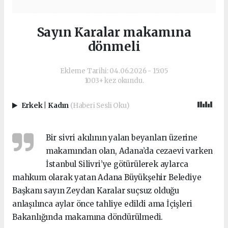
Sayın Karalar makamına
dönmeli
Ekleme Tarihi: 04.06.2026 - 15:05
1003+ kez okundu.
Erkek
|
Kadın
(Haberi Sesli Oku)
Bir sivri akılının yalan beyanları üzerine
makamından olan, Adana’da cezaevi varken
İstanbul Silivri’ye götürülerek aylarca
mahkum olarak yatan Adana Büyükşehir Belediye
Başkanı sayın Zeydan Karalar suçsuz olduğu
anlaşılınca aylar önce tahliye edildi ama İçişleri
Bakanlığında makamına döndürülmedi.