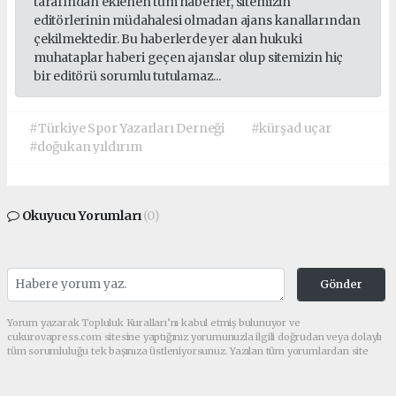
tarafından eklenen tüm haberler, sitemizin
editörlerinin müdahalesi olmadan ajans kanallarından
çekilmektedir. Bu haberlerde yer alan hukuki
muhataplar haberi geçen ajanslar olup sitemizin hiç
bir editörü sorumlu tutulamaz...
#Türkiye Spor Yazarları Derneği
#kürşad uçar
#doğukan yıldırım
Okuyucu Yorumları
(0)
Gönder
Yorum yazarak Topluluk Kuralları’nı kabul etmiş bulunuyor ve
cukurovapress.com sitesine yaptığınız yorumunuzla ilgili doğrudan veya dolaylı
tüm sorumluluğu tek başınıza üstleniyorsunuz. Yazılan tüm yorumlardan site
yönetimi hiçbir şekilde sorumlu tutulamaz.