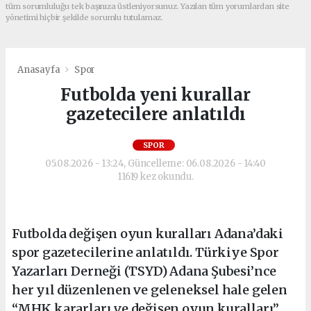
tüm sorumluluğu tek başınıza üstleniyorsunuz. Yazılan tüm yorumlardan site
yönetimi hiçbir şekilde sorumlu tutulamaz.
Anasayfa
Spor
Futbolda yeni kurallar
gazetecilere anlatıldı
SPOR
05.08.2026 - 13:24, Güncelleme: 06.08.2026 - 14:40
11619 kez okundu.
Futbolda değişen oyun kuralları Adana’daki
spor gazetecilerine anlatıldı. Türkiye Spor
Yazarları Derneği (TSYD) Adana Şubesi’nce
her yıl düzenlenen ve geleneksel hale gelen
“MHK kararları ve değişen oyun kuralları”