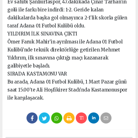
Ev sahibi Şanlıurfaspor, 47.dakikada Çınar Tarhan’ın
golü ile farkı bire indirdi: 1-2. Geride kalan
dakikalarda başka gol olmayınca 2-1’lik skorla gülen
taraf Adana 01 Futbol Kulübü oldu.
YILDIRIM İLK SINAVINA ÇIKTI
Ömer Faruk Mahir’in ayrılması ile Adana 01 Futbol
Kulübü’nde teknik direktörlüğe getirilen Mehmet
Yıldırım, ilk sınavına çıktığı maçı kazanarak
galibiyetle başladı.
SIRADA KASTAMONU VAR
Bu arada, Adana 01 Futbol Kulübü, 1 Mart Pazar günü
saat 15.00’te Ali Hoşfikirer Stadı’nda Kastamonuspor
ile karşılaşacak.