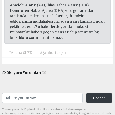
Anadolu Ajansı (AA), İhlas Haber Ajansı (İHA),
Demirören Haber Ajansı (DHA) ve diğer ajanslar
tarafından eklenen tüm haberler, sitemizin
editörlerinin müdahalesi olmadan ajans kanallarından
çekilmektedir. Bu haberlerde yer alan hukuki
muhataplar haberi geçen ajanslar olup sitemizin hiç
bir editörü sorumlu tutulamaz...
#Adana 01 FK
#Şanlıurfaspor
Okuyucu Yorumları
(0)
Gönder
Yorum yazarak Topluluk Kuralları’nı kabul etmiş bulunuyor ve
cukurovapress.com sitesine yaptığınız yorumunuzla ilgili doğrudan veya dolaylı