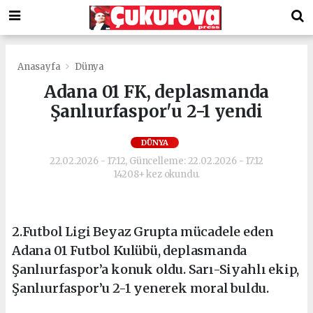
Anasayfa
Dünya
Adana 01 FK, deplasmanda
Şanlıurfaspor'u 2-1 yendi
DÜNYA
22.02.2026 - 17:12, Güncelleme: 22.02.2026 - 17:12
14208+ kez okundu.
2.Futbol Ligi Beyaz Grupta mücadele eden
Adana 01 Futbol Kulübü, deplasmanda
Şanlıurfaspor’a konuk oldu. Sarı-Siyahlı ekip,
Şanlıurfaspor’u 2-1 yenerek moral buldu.