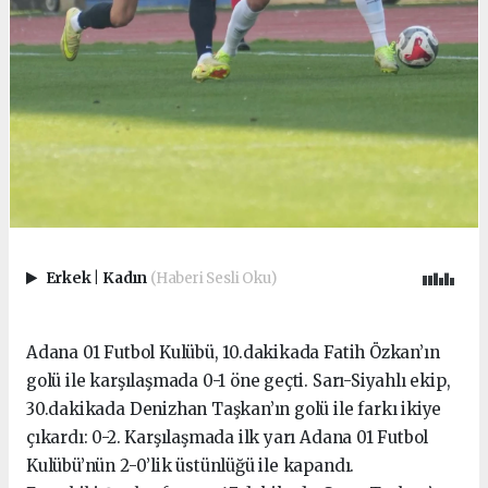
Erkek
|
Kadın
(Haberi Sesli Oku)
Adana 01 Futbol Kulübü, 10.dakikada Fatih Özkan’ın
golü ile karşılaşmada 0-1 öne geçti. Sarı-Siyahlı ekip,
30.dakikada Denizhan Taşkan’ın golü ile farkı ikiye
çıkardı: 0-2. Karşılaşmada ilk yarı Adana 01 Futbol
Kulübü’nün 2-0’lik üstünlüğü ile kapandı.