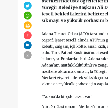
Merkezi'nde usta öğreticilerin
Yüreğir Belediye Başkanı Ali 
tescil beklediklerini belirtere
sıkmayı ve yüksük çorbasını b
Adana Ticaret Odası (ATO) tarafından
coğrafi işaret tescili alındı. ATO'nun
kebabı, şalgam, içli köfte, analı kızlı,
oldu. Türk Patent Enstitüsü'nde tesci
bulunuyor. Bunlardan biri Adana sıkm
Adana'nın mutfak kültürünü ve zengi
nesillere aktarmak amacıyla Yüreğir
Merkezi ziyaret ederek yüksük çorba
sıkması ve yüksük çorbası için yapıl
"Adana'da birçok lezzet var"
Yüreğir Gastronomi Merkezi'nin amacı