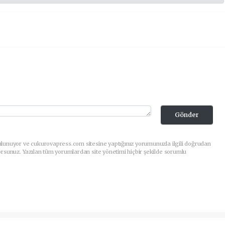
Gönder
ulunuyor ve cukurovapress.com sitesine yaptığınız yorumunuzla ilgili doğrudan
orsunuz. Yazılan tüm yorumlardan site yönetimi hiçbir şekilde sorumlu