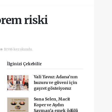
prem riski
10596 kez okundu.
İlginizi Çekebilir
Vali Yavuz: Adana’nın
huzuru ve güveni için
gayret gösteiyoruz
Suna Selen, Macit
Koper ve Aydın
Sayman’a emek ödülü