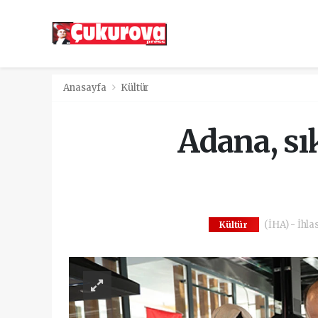
Anasayfa
Kültür
Adana, sı
(İHA) - İhla
Kültür