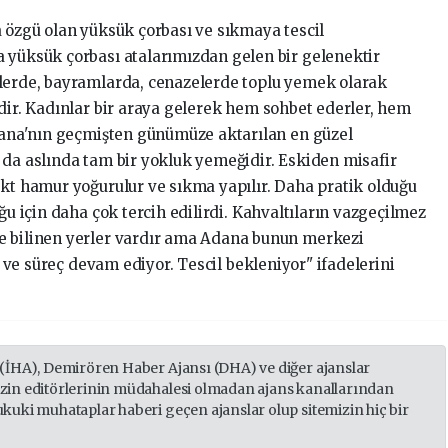
a özgü olan yüksük çorbası ve sıkmaya tescil
 yüksük çorbası atalarımızdan gelen bir gelenektir
nlerde, bayramlarda, cenazelerde toplu yemek olarak
dir. Kadınlar bir araya gelerek hem sohbet ederler, hem
Adana'nın geçmişten günümüze aktarılan en güzel
 da aslında tam bir yokluk yemeğidir. Eskiden misafir
ekt hamur yoğurulur ve sıkma yapılır. Daha pratik olduğu
ğu için daha çok tercih edilirdi. Kahvaltıların vazgeçilmez
e bilinen yerler vardır ama Adana bunun merkezi
dı ve süreç devam ediyor. Tescil bekleniyor" ifadelerini
 (İHA), Demirören Haber Ajansı (DHA) ve diğer ajanslar
izin editörlerinin müdahalesi olmadan ajans kanallarından
ukuki muhataplar haberi geçen ajanslar olup sitemizin hiç bir