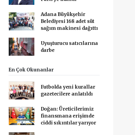
Adana Büyükşehir
Belediyesi 168 adet süt
sağım makinesi dağıttı
Uyuşturucu satıcılarına
darbe
En Çok Okunanlar
Futbolda yeni kurallar
gazetecilere anlatıldı
Doğan: Üreticilerimiz
finansmana erişimde
ciddi sıkıntılar yarıyor