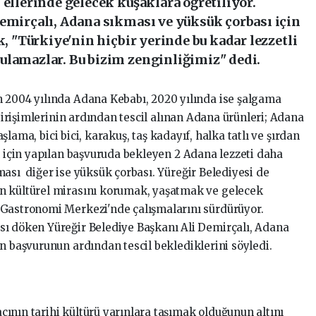
 ellerinde gelecek kuşaklara öğretiliyor.
Demirçalı, Adana sıkması ve yüksük çorbası için
k, "Türkiye'nin hiçbir yerinde bu kadar lezzetli
ulamazlar. Bu bizim zenginliğimiz" dedi.
 2004 yılında Adana Kebabı, 2020 yılında ise şalgama
 girişimlerinin ardından tescil alınan Adana ürünleri; Adana
 aşlama, bici bici, karakuş, taş kadayıf, halka tatlı ve şırdan
l için yapılan başvuruda bekleyen 2 Adana lezzeti daha
ası diğer ise yüksük çorbası. Yüreğir Belediyesi de
n kültürel mirasını korumak, yaşatmak ve gelecek
 Gastronomi Merkezi'nde çalışmalarını sürdürüyor.
sı döken Yüreğir Belediye Başkanı Ali Demirçalı, Adana
an başvurunun ardından tescil beklediklerini söyledi.
nın tarihi kültürü yarınlara taşımak olduğunun altını