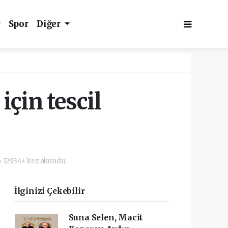
r
Spor
Diğer
çin tescil
12934+ kez okundu.
İlginizi Çekebilir
Suna Selen, Macit