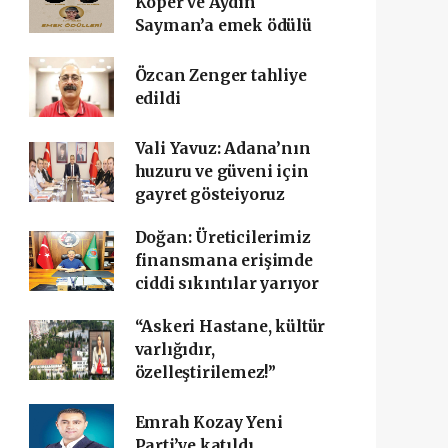
Koper ve Aydın
Sayman’a emek ödülü
Özcan Zenger tahliye
edildi
Vali Yavuz: Adana’nın
huzuru ve güveni için
gayret gösteiyoruz
Doğan: Üreticilerimiz
finansmana erişimde
ciddi sıkıntılar yarıyor
“Askeri Hastane, kültür
varlığıdır,
özelleştirilemez!”
Emrah Kozay Yeni
Parti’ye katıldı