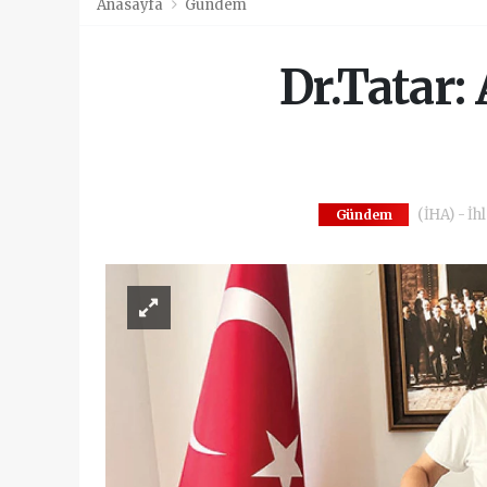
Anasayfa
Gündem
Dr.Tatar:
(İHA) - İh
Gündem