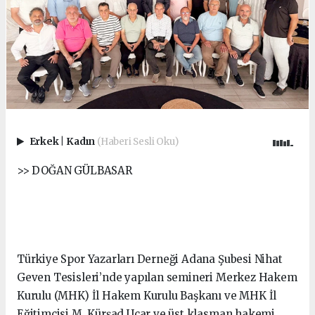
Erkek
|
Kadın
(Haberi Sesli Oku)
>> DOĞAN GÜLBASAR
Türkiye Spor Yazarları Derneği Adana Şubesi Nihat
Geven Tesisleri’nde yapılan semineri Merkez Hakem
Kurulu (MHK) İl Hakem Kurulu Başkanı ve MHK İl
Eğitimcisi M. Kürşad Uçar ve üst klasman hakemi