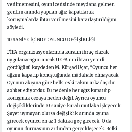
verilmemesini, oyun içerisinde meydana gelmen
gerilim anında yapılan ağız kapatılarak
konuşmalarda ihtar verilmesini kararlaştırıldığını
söyledi.
10 SANİYE İÇİNDE OYUNCU DEĞİŞİKLİĞİ
FİFA organizasyonlarında kuralın ihraç olarak
uygulanacağını ancak UEFA’nın ihtarı yeterli
gördüğünü kaydeden M. Kürşad Uçar, “Oyuncu her
ağzını kapatıp konuştuğunda müdahale olmayacak.
Oyunun akışına göre belki eski takım arkadaşıdır
sohbet ediyordur. Bu nedenle her ağız kapatılıp
konuşmak cezaya neden değil. Ayrıca oyuncu
değişikliklerinde 10 saniye kuralı mutlaka işleyecek.
Şayet uymayan olursa değişiklik anında oyuna
girecek oyuncu en az 1 dakika geç girecek. O da
oyunun durmasının ardından gerçekleşecek. Belki