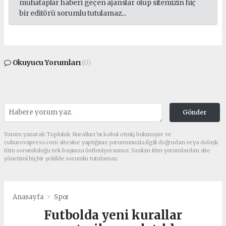
muhataplar haberi geçen ajanslar olup sitemizin hiç
bir editörü sorumlu tutulamaz...
Okuyucu Yorumları
(0)
Gönder
Yorum yazarak Topluluk Kuralları’nı kabul etmiş bulunuyor ve
cukurovapress.com sitesine yaptığınız yorumunuzla ilgili doğrudan veya dolaylı
tüm sorumluluğu tek başınıza üstleniyorsunuz. Yazılan tüm yorumlardan site
yönetimi hiçbir şekilde sorumlu tutulamaz.
Anasayfa
Spor
Futbolda yeni kurallar