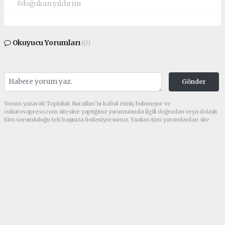
#doğukan yıldırım
Okuyucu Yorumları
(0)
Gönder
Yorum yazarak Topluluk Kuralları’nı kabul etmiş bulunuyor ve
cukurovapress.com sitesine yaptığınız yorumunuzla ilgili doğrudan veya dolaylı
tüm sorumluluğu tek başınıza üstleniyorsunuz. Yazılan tüm yorumlardan site
yönetimi hiçbir şekilde sorumlu tutulamaz.
haber paketi
haber scripti
haber yazılımı
Tüm hakları saklı tutulmaktadır.Copyright 2026©
Haber Yazılımı:
Web Aksiyon ®