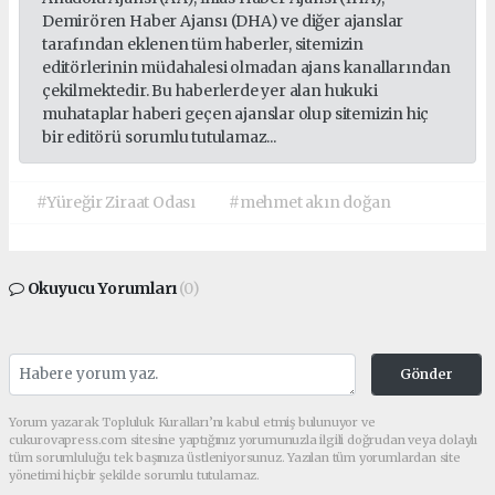
Demirören Haber Ajansı (DHA) ve diğer ajanslar
tarafından eklenen tüm haberler, sitemizin
editörlerinin müdahalesi olmadan ajans kanallarından
çekilmektedir. Bu haberlerde yer alan hukuki
muhataplar haberi geçen ajanslar olup sitemizin hiç
bir editörü sorumlu tutulamaz...
#Yüreğir Ziraat Odası
#mehmet akın doğan
Okuyucu Yorumları
(0)
Gönder
Yorum yazarak Topluluk Kuralları’nı kabul etmiş bulunuyor ve
cukurovapress.com sitesine yaptığınız yorumunuzla ilgili doğrudan veya dolaylı
tüm sorumluluğu tek başınıza üstleniyorsunuz. Yazılan tüm yorumlardan site
yönetimi hiçbir şekilde sorumlu tutulamaz.