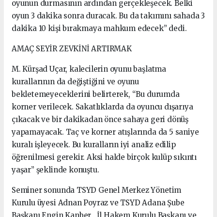
oyunun durmasının ardından gerçekleşecek. Belki
oyun 3 dakika sonra duracak. Bu da takımını sahada 3
dakika 10 kişi bırakmaya mahkum edecek” dedi.
AMAÇ SEYİR ZEVKİNİ ARTIRMAK
M. Kürşad Uçar, kalecilerin oyunu başlatma
kurallarının da değiştiğini ve oyunu
bekletemeyeceklerini belirterek, “Bu durumda
korner verilecek. Sakatlıklarda da oyuncu dışarıya
çıkacak ve bir dakikadan önce sahaya geri dönüş
yapamayacak. Taç ve korner atışlarında da 5 saniye
kuralı işleyecek. Bu kuralların iyi analiz edilip
öğrenilmesi gerekir. Aksi halde birçok kulüp sıkıntı
yaşar” şeklinde konuştu.
Seminer sonunda TSYD Genel Merkez Yönetim
Kurulu üyesi Adnan Poyraz ve TSYD Adana Şube
Başkanı Engin Kanber , İl Hakem Kurulu Başkanı ve