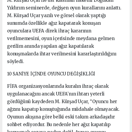
M. Kürşad Uçar ile üst klasman hakemi Doğukan
Yıldırım seminerde, değişen oyun kurallarını anlattı.
M. Kürşad Uçar yazılı ve görsel olarak yaptığı
sunumda özellikle ağız kapatarak konuşan
oyunculara UEFA direk ihraç kararının
verilmemesini, oyun içerisinde meydana gelmen
gerilim anında yapılan ağız kapatılarak
konuşmalarda ihtar verilmesini kararlaştırıldığını
söyledi.
10 SANİYE İÇİNDE OYUNCU DEĞİŞİKLİĞİ
FİFA organizasyonlarında kuralın ihraç olarak
uygulanacağını ancak UEFA’nın ihtarı yeterli
gördüğünü kaydeden M. Kürşad Uçar, “Oyuncu her
ağzını kapatıp konuştuğunda müdahale olmayacak.
Oyunun akışına göre belki eski takım arkadaşıdır
sohbet ediyordur. Bu nedenle her ağız kapatılıp