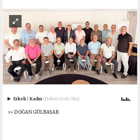
Erkek
|
Kadın
(Haberi Sesli Oku)
>> DOĞAN GÜLBASAR