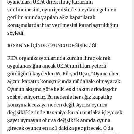
oyunculara UEFA direk ihraç kararının
verilmemesini, oyun içerisinde meydana gelmen
gerilim anında yapılan ağız kapatılarak
konuşmalarda ihtar verilmesini kararlaştırıldığını
söyledi.
10 SANİYE İÇİNDE OYUNCU DEĞİŞİKLİĞİ
FİFA organizasyonlarında kuralın ihraç olarak
uygulanacağını ancak UEFA’nın ihtarı yeterli
gördüğünü kaydeden M. Kürşad Uçar, “Oyuncu her
ağzını kapatıp konuştuğunda müdahale olmayacak.
Oyunun akışına göre belki eski takım arkadaşıdır
sohbet ediyordur. Bu nedenle her ağız kapatılıp
konuşmak cezaya neden değil. Ayrıca oyuncu
değişikliklerinde 10 saniye kuralı mutlaka işleyecek.
Şayet uymayan olursa değişiklik anında oyuna
girecek oyuncu en az 1 dakika geç girecek. O da