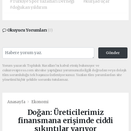
#Türkiye Spor Yazarları Derneği
#kürşad uçar
#doğukan yıldırım
Okuyucu Yorumları
(0)
Gönder
Yorum yazarak Topluluk Kuralları’nı kabul etmiş bulunuyor ve
cukurovapress.com sitesine yaptığınız yorumunuzla ilgili doğrudan veya dolaylı
tüm sorumluluğu tek başınıza üstleniyorsunuz. Yazılan tüm yorumlardan site
yönetimi hiçbir şekilde sorumlu tutulamaz.
Anasayfa
Ekonomi
Doğan: Üreticilerimiz
finansmana erişimde ciddi
sıkıntılar yarıyor