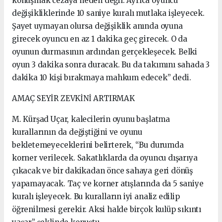
konuşmak cezaya neden değil. Ayrıca oyuncu
değişikliklerinde 10 saniye kuralı mutlaka işleyecek.
Şayet uymayan olursa değişiklik anında oyuna
girecek oyuncu en az 1 dakika geç girecek. O da
oyunun durmasının ardından gerçekleşecek. Belki
oyun 3 dakika sonra duracak. Bu da takımını sahada 3
dakika 10 kişi bırakmaya mahkum edecek” dedi.
AMAÇ SEYİR ZEVKİNİ ARTIRMAK
M. Kürşad Uçar, kalecilerin oyunu başlatma
kurallarının da değiştiğini ve oyunu
bekletemeyeceklerini belirterek, “Bu durumda
korner verilecek. Sakatlıklarda da oyuncu dışarıya
çıkacak ve bir dakikadan önce sahaya geri dönüş
yapamayacak. Taç ve korner atışlarında da 5 saniye
kuralı işleyecek. Bu kuralların iyi analiz edilip
öğrenilmesi gerekir. Aksi halde birçok kulüp sıkıntı