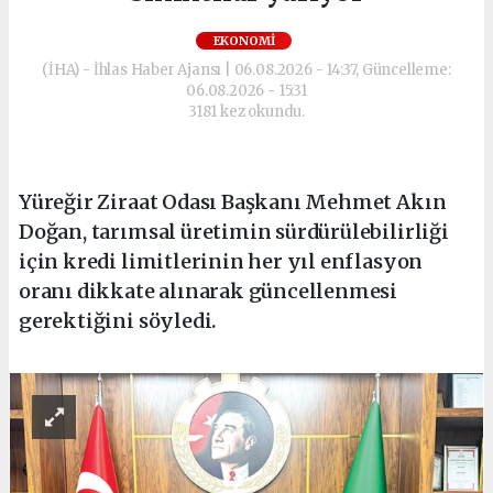
EKONOMI
(İHA) - İhlas Haber Ajansı | 06.08.2026 - 14:37, Güncelleme:
06.08.2026 - 15:31
3181 kez okundu.
Yüreğir Ziraat Odası Başkanı Mehmet Akın
Doğan, tarımsal üretimin sürdürülebilirliği
için kredi limitlerinin her yıl enflasyon
oranı dikkate alınarak güncellenmesi
gerektiğini söyledi.