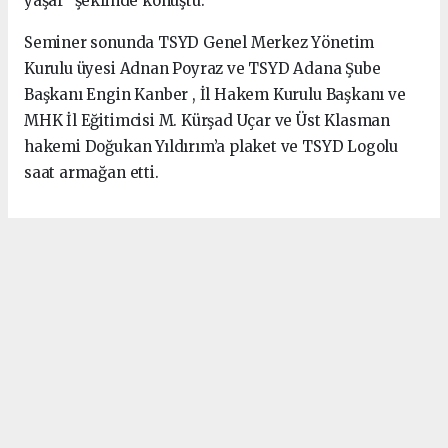
yaşar” şeklinde konuştu.
Seminer sonunda TSYD Genel Merkez Yönetim
Kurulu üyesi Adnan Poyraz ve TSYD Adana Şube
Başkanı Engin Kanber , İl Hakem Kurulu Başkanı ve
MHK İl Eğitimcisi M. Kürşad Uçar ve Üst Klasman
hakemi Doğukan Yıldırım’a plaket ve TSYD Logolu
saat armağan etti.
Anadolu Ajansı (AA), İhlas Haber Ajansı (İHA),
Demirören Haber Ajansı (DHA) ve diğer ajanslar
tarafından eklenen tüm haberler, sitemizin
editörlerinin müdahalesi olmadan ajans kanallarından