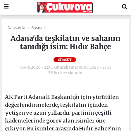
Anasayfa
Siyaset
Adana'da teşkilatın ve sahanın
tanıdığı isim: Hıdır Bahçe
SIYASET
05.06.2026 - 21:41, Güncelleme: 05.06.2026 - 21:41
51616+ kez okundu.
AK Parti Adana İl Başkanlığı için yürütülen
değerlendirmelerde, teşkilatın içinden
yetişen ve uzun yıllardır partinin çeşitli
kademelerinde görev alan isimler öne
çıkıyor. Bu isimler arasında Hıdır Bahçe'nin