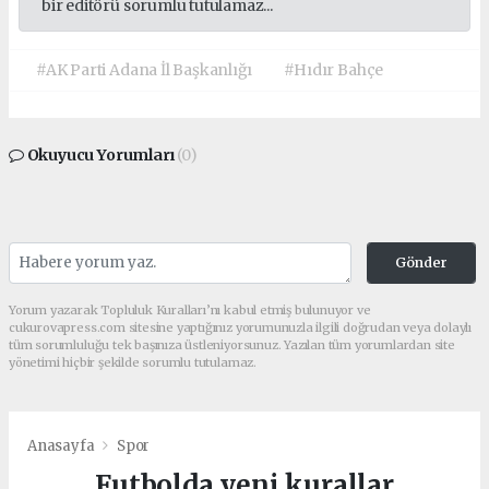
bir editörü sorumlu tutulamaz...
#AK Parti Adana İl Başkanlığı
#Hıdır Bahçe
Okuyucu Yorumları
(0)
Gönder
Yorum yazarak Topluluk Kuralları’nı kabul etmiş bulunuyor ve
cukurovapress.com sitesine yaptığınız yorumunuzla ilgili doğrudan veya dolaylı
tüm sorumluluğu tek başınıza üstleniyorsunuz. Yazılan tüm yorumlardan site
yönetimi hiçbir şekilde sorumlu tutulamaz.
Anasayfa
Spor
Futbolda yeni kurallar