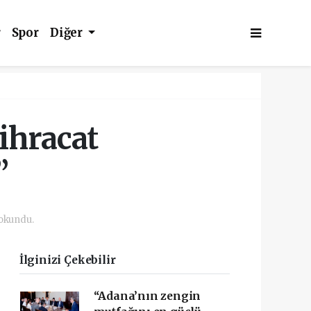
r
Spor
Diğer
ihracat
”
 okundu.
İlginizi Çekebilir
“Adana’nın zengin