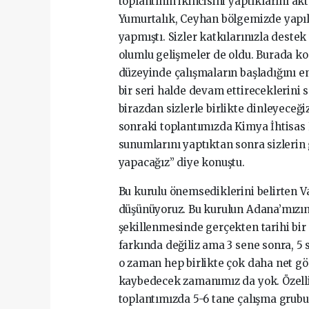
toplantının ikincisini yaptıklarını a
Yumurtalık, Ceyhan bölgemizde yapıl
yapmıştı. Sizler katkılarınızla destek
olumlu gelişmeler de oldu. Burada kon
düzeyinde çalışmaların başladığını 
bir seri halde devam ettireceklerini
birazdan sizlerle birlikte dinleyeceği
sonraki toplantımızda Kimya İhtisas
sunumlarını yaptıktan sonra sizlerin gö
yapacağız” diye konuştu.
Bu kurulu önemsediklerini belirten V
düşünüyoruz. Bu kurulun Adana’mızın
şekillenmesinde gerçekten tarihi bir
farkında değiliz ama 3 sene sonra, 5 
o zaman hep birlikte çok daha net gö
kaybedecek zamanımız da yok. Özelli
toplantımızda 5-6 tane çalışma grubu