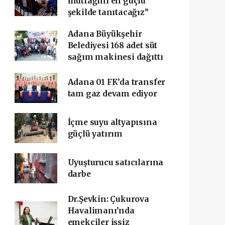
mutfağını en güçlü
şekilde tanıtacağız”
Adana Büyükşehir
Belediyesi 168 adet süt
sağım makinesi dağıttı
Adana 01 FK’da transfer
tam gaz devam ediyor
İçme suyu altyapısına
güçlü yatırım
Uyuşturucu satıcılarına
darbe
Dr.Şevkin: Çukurova
Havalimanı’nda
emekçiler işsiz