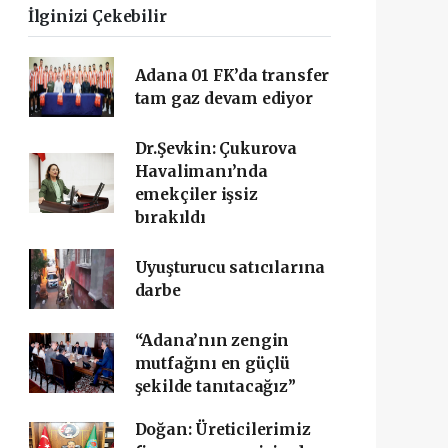
İlginizi Çekebilir
Adana 01 FK’da transfer
tam gaz devam ediyor
Dr.Şevkin: Çukurova
Havalimanı’nda
emekçiler işsiz
bırakıldı
Uyuşturucu satıcılarına
darbe
“Adana’nın zengin
mutfağını en güçlü
şekilde tanıtacağız”
Doğan: Üreticilerimiz