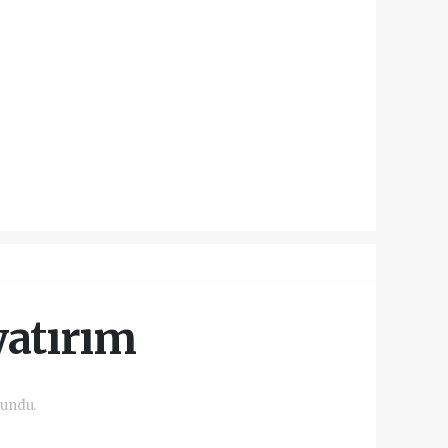
yatırım
kundu.