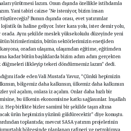
aları yürütmesi lazım. Onun dışında özellikle istihdamla
ım. Yani tabiri caizse 'Ne isteniyor, bizim insan
rtüştüreceğiz? Bunun dışında orası, evet yatırımlar
ojistik üs haline geliyor. İster kara yolu, ister demir yolu,
ar orada. Aynı şekilde meslek yüksekokulu düzeyinde yeni
ütün birimlerimizin, bütün sektörlerimizin enerjiden
kasyona, oradan ulaşıma, ulaşımdan eğitime, eğitimden
dama kadar bütün başlıklarda bizim adım adım gerçekten
tık düğmeleri ilikleyip tekeri döndürmemiz lazım” dedi.
dığını ifade eden Vali Mustafa Yavuz, “Çünkü hepimizin
lkınsın, bölgemiz daha kalkınsın, ülkemiz daha kalkınsın
er yol açalım, onlara iz açalım. Onlar daha hızlı bir
omisine, bu ülkenin ekonomisine katkı sağlasınlar. İnşallah
. Hep birlikte bizler samimi bir şekilde taşın altına
cak ürün hepimizin yüzünü güldürecektir” diye konuştu.
ardından toplantıda; mevcut SASA yatırım projelerinin
Yumurtalık bölgesinde planlanan rafineri ve petrokimya