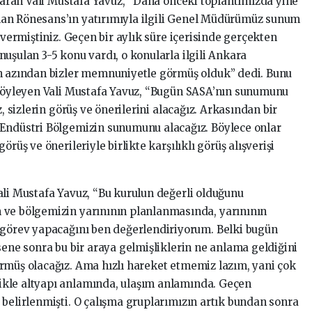
ktaran Vali Mustafa Yavuz, “Daha önceki toplantımızda yine
an Rönesans’ın yatırımıyla ilgili Genel Müdürümüz sunum
 vermiştiniz. Geçen bir aylık süre içerisinde gerçekten
uşulan 3-5 konu vardı, o konularla ilgili Ankara
en azından bizler memnuniyetle görmüş olduk” dedi. Bunu
 söyleyen Vali Mustafa Yavuz, “Bugün SASA’nın sunumunu
z, sizlerin görüş ve önerilerini alacağız. Arkasından bir
 Endüstri Bölgemizin sunumunu alacağız. Böylece onlar
rüş ve önerileriyle birlikte karşılıklı görüş alışverişi
ali Mustafa Yavuz, “Bu kurulun değerli olduğunu
 ve bölgemizin yarınının planlanmasında, yarınının
 görev yapacağını ben değerlendiriyorum. Belki bugün
sene sonra bu bir araya gelmişliklerin ne anlama geldiğini
rmüş olacağız. Ama hızlı hareket etmemiz lazım, yani çok
kle altyapı anlamında, ulaşım anlamında. Geçen
 belirlenmişti. O çalışma gruplarımızın artık bundan sonra