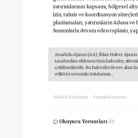
yatırımlarının kapsamı, bölgesel alt
izin, tahsis ve koordinasyon süreçleri
planlamaları, yatırımların Adana ve b
Sunumlarla devam eden toplantı, yap
Anadolu Ajansı (AA), İhlas Haber Ajansı
tarafından eklenen tüm haberler, sitem
çekilmektedir. Bu haberlerde yer alan h
editörü sorumlu tutulamaz...
#SASA Polyester
#mustafa yavuz
Okuyucu Yorumları
(0)