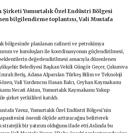
Şirketi Yumurtalık Özel Endüstri Bölgesi
nen bilgilendirme toplantısı, Vali Mustafa
ık bölgesinde planlanan rafineri ve petrokimya
kurum ve kuruluşları ile koordinasyonun güçlendirilmesi,
e beklentilerin değerlendirilmesi amacıyla düzenlenen
yükşehir Belediyesi Başkan Vekili Güngör Geçer, Çukurova
 Emrah Beriş, Adana Alparslan Türkeş Bilim ve Teknoloji
n Sözen, Vali Yardımcısı Hasan Balcı, Ceyhan Kaymakamı
kamı Necati Aktan, Yumurtalık Kaymakamı Yakup
 şirket yetkilileri katıldı.
Mustafa Yavuz, Yumurtalık Özel Endüstri Bölgesi’nin
apasitesini önemli ölçüde arttıracağını belirterek
stratejik bir yatırım olduğunu ifade etti.Aslında bu