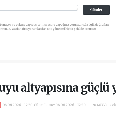
Gönder
ulunuyor ve cukurovapress.com sitesine yaptığınız yorumunuzla ilgili doğrudan
orsunuz. Yazılan tüm yorumlardan site yönetimi hiçbir şekilde sorumlu
uyu altyapısına güçlü 
06.08.2026 - 12:20, Güncelleme: 06.08.2026 - 12:20
4033 kez o