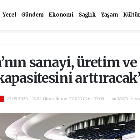
Yerel
Gündem
Ekonomi
Sağlık
Yaşam
Kültü
’nın sanayi, üretim ve 
kapasitesini arttıracak
22.05.2026 - 13:05, Güncelleme: 22.05.2026 - 13:05
18675+ kez