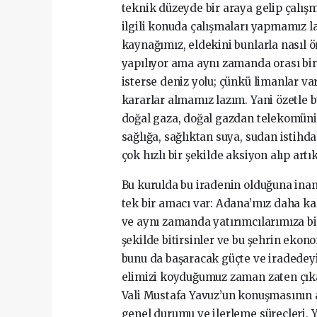
teknik düzeyde bir araya gelip çalışm
ilgili konuda çalışmaları yapmamız laz
kaynağımız, eldekini bunlarla nasıl ö
yapılıyor ama aynı zamanda orası bir l
isterse deniz yolu; çünkü limanlar v
kararlar almamız lazım. Yani özetle b
doğal gaza, doğal gazdan telekomüni
sağlığa, sağlıktan suya, sudan istih
çok hızlı bir şekilde aksiyon alıp ar
Bu kurulda bu iradenin olduğuna inan
tek bir amacı var: Adana’mız daha ka
ve aynı zamanda yatırımcılarımıza bizl
şekilde bitirsinler ve bu şehrin ekon
bunu da başaracak güçte ve iradedeyiz
elimizi koyduğumuz zaman zaten çıka
Vali Mustafa Yavuz’un konuşmasının 
genel durumu ve ilerleme süreçleri, 