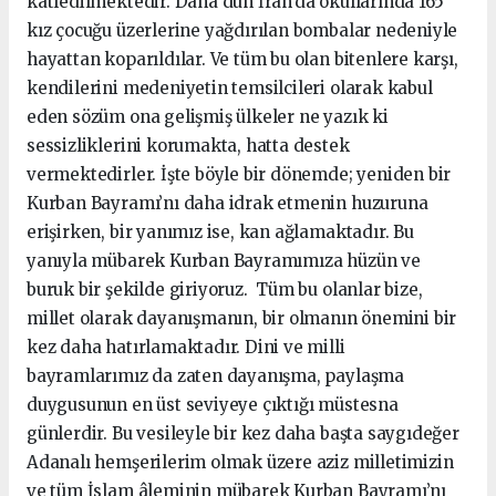
katledilmektedir. Daha dün İran’da okullarında 165
kız çocuğu üzerlerine yağdırılan bombalar nedeniyle
hayattan koparıldılar. Ve tüm bu olan bitenlere karşı,
kendilerini medeniyetin temsilcileri olarak kabul
eden sözüm ona gelişmiş ülkeler ne yazık ki
sessizliklerini korumakta, hatta destek
vermektedirler. İşte böyle bir dönemde; yeniden bir
Kurban Bayramı’nı daha idrak etmenin huzuruna
erişirken, bir yanımız ise, kan ağlamaktadır. Bu
yanıyla mübarek Kurban Bayramımıza hüzün ve
buruk bir şekilde giriyoruz. Tüm bu olanlar bize,
millet olarak dayanışmanın, bir olmanın önemini bir
kez daha hatırlamaktadır. Dini ve milli
bayramlarımız da zaten dayanışma, paylaşma
duygusunun en üst seviyeye çıktığı müstesna
günlerdir. Bu vesileyle bir kez daha başta saygıdeğer
Adanalı hemşerilerim olmak üzere aziz milletimizin
ve tüm İslam âleminin mübarek Kurban Bayramı’nı