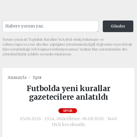
Gönder
Yorum yazarak Topluluk Kuralları’nı kabul etmiş bulunuyor ve
cukurovapress.com sitesine yaptığınız yorumunuzla ilgili doğrudan veya dolaylı
tüm sorumluluğu tek başınıza üstleniyorsunuz. Yazılan tüm yorumlardan site
yönetimi hiçbir şekilde sorumlu tutulamaz.
Anasayfa
Spor
Futbolda yeni kurallar
gazetecilere anlatıldı
SPOR
05.08.2026 - 13:24, Güncelleme: 06.08.2026 - 14:40
11452 kez okundu.