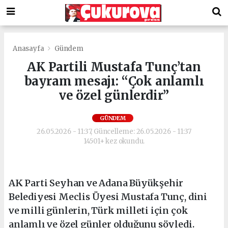
Anasayfa
Gündem
AK Partili Mustafa Tunç’tan
bayram mesajı: “Çok anlamlı
ve özel günlerdir”
GÜNDEM
26.05.2026 - 11:37, Güncelleme: 26.05.2026 - 11:37
14501+ kez okundu.
AK Parti Seyhan ve Adana Büyükşehir
Belediyesi Meclis Üyesi Mustafa Tunç, dini
ve milli günlerin, Türk milleti için çok
anlamlı ve özel günler olduğunu söyledi.