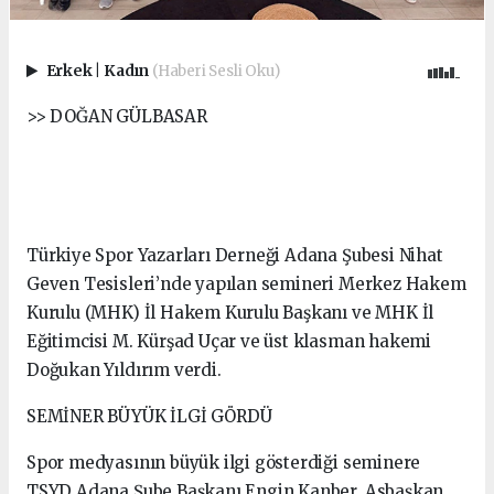
Erkek
|
Kadın
(Haberi Sesli Oku)
>> DOĞAN GÜLBASAR
Türkiye Spor Yazarları Derneği Adana Şubesi Nihat
Geven Tesisleri’nde yapılan semineri Merkez Hakem
Kurulu (MHK) İl Hakem Kurulu Başkanı ve MHK İl
Eğitimcisi M. Kürşad Uçar ve üst klasman hakemi
Doğukan Yıldırım verdi.
SEMİNER BÜYÜK İLGİ GÖRDÜ
Spor medyasının büyük ilgi gösterdiği seminere
TSYD Adana Şube Başkanı Engin Kanber, Asbaşkan