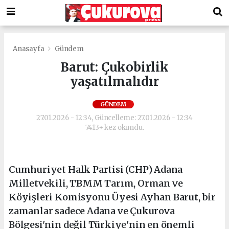
Anasayfa
Gündem
Barut: Çukobirlik
yaşatılmalıdır
GÜNDEM
27.01.2026 - 12:34, Güncelleme: 27.01.2026 - 12:34
7413+ kez okundu.
Cumhuriyet Halk Partisi (CHP) Adana
Milletvekili, TBMM Tarım, Orman ve
Köyişleri Komisyonu Üyesi Ayhan Barut, bir
zamanlar sadece Adana ve Çukurova
Bölgesi'nin değil Türkiye'nin en önemli