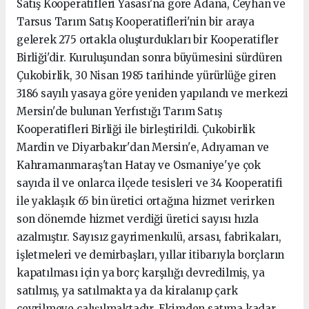
Satış Kooperatifleri Yasası'na göre Adana, Ceyhan ve
Tarsus Tarım Satış Kooperatifleri'nin bir araya
gelerek 275 ortakla oluşturdukları bir Kooperatifler
Birliği'dir. Kuruluşundan sonra büyümesini sürdüren
Çukobirlik, 30 Nisan 1985 tarihinde yürürlüğe giren
3186 sayılı yasaya göre yeniden yapılandı ve merkezi
Mersin'de bulunan Yerfıstığı Tarım Satış
Kooperatifleri Birliği ile birleştirildi. Çukobirlik
Mardin ve Diyarbakır'dan Mersin'e, Adıyaman ve
Kahramanmaraş'tan Hatay ve Osmaniye'ye çok
sayıda il ve onlarca ilçede tesisleri ve 34 Kooperatifi
ile yaklaşık 65 bin üretici ortağına hizmet verirken
son dönemde hizmet verdiği üretici sayısı hızla
azalmıştır. Sayısız gayrimenkulü, arsası, fabrikaları,
işletmeleri ve demirbaşları, yıllar itibarıyla borçların
kapatılması için ya borç karşılığı devredilmiş, ya
satılmış, ya satılmakta ya da kiralanıp çark
çevrilmeye çalışılmaktadır. Ekimden satıma kadar