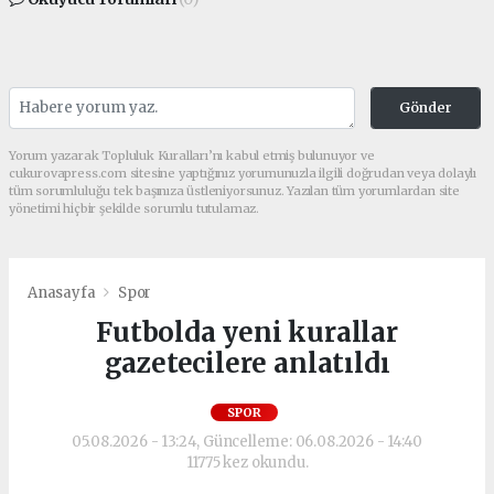
Gönder
Yorum yazarak Topluluk Kuralları’nı kabul etmiş bulunuyor ve
cukurovapress.com sitesine yaptığınız yorumunuzla ilgili doğrudan veya dolaylı
tüm sorumluluğu tek başınıza üstleniyorsunuz. Yazılan tüm yorumlardan site
yönetimi hiçbir şekilde sorumlu tutulamaz.
Anasayfa
Spor
Futbolda yeni kurallar
gazetecilere anlatıldı
SPOR
05.08.2026 - 13:24, Güncelleme: 06.08.2026 - 14:40
11775 kez okundu.