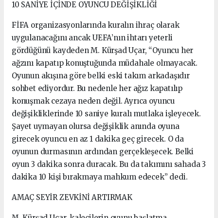
10 SANİYE İÇİNDE OYUNCU DEĞİŞİKLİĞİ
FİFA organizasyonlarında kuralın ihraç olarak
uygulanacağını ancak UEFA’nın ihtarı yeterli
gördüğünü kaydeden M. Kürşad Uçar, “Oyuncu her
ağzını kapatıp konuştuğunda müdahale olmayacak.
Oyunun akışına göre belki eski takım arkadaşıdır
sohbet ediyordur. Bu nedenle her ağız kapatılıp
konuşmak cezaya neden değil. Ayrıca oyuncu
değişikliklerinde 10 saniye kuralı mutlaka işleyecek.
Şayet uymayan olursa değişiklik anında oyuna
girecek oyuncu en az 1 dakika geç girecek. O da
oyunun durmasının ardından gerçekleşecek. Belki
oyun 3 dakika sonra duracak. Bu da takımını sahada 3
dakika 10 kişi bırakmaya mahkum edecek” dedi.
AMAÇ SEYİR ZEVKİNİ ARTIRMAK
M. Kürşad Uçar, kalecilerin oyunu başlatma