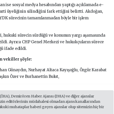
an ise sosyal medya hesabından yaptığı açıklamada e-
ti üyeliğinin silindiğini fark ettiğini belirtti. Akdoğan,
ak YDK sürecinin tamamlanmadan böyle bir işlem
leri, hukuki sürecin sürdüğü ve konunun yargı aşamasında
rildi. Ayrıca CHP Genel Merkezi ve hukukçuların sürece
ü ifade edildi.
n vekiller şöyle:
khan Günaydın, Nurhayat Altaca Kayışoğlu, Özgür Karabat
şkın Özer ve Burhanettin Bulut,
 (İHA), Demirören Haber Ajansı (DHA) ve diğer ajanslar
izin editörlerinin müdahalesi olmadan ajans kanallarından
ukuki muhataplar haberi geçen ajanslar olup sitemizin hiç bir