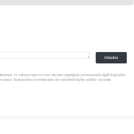
Gönder
ulunuyor ve cukurovapress.com sitesine yaptığınız yorumunuzla ilgili doğrudan
orsunuz. Yazılan tüm yorumlardan site yönetimi hiçbir şekilde sorumlu