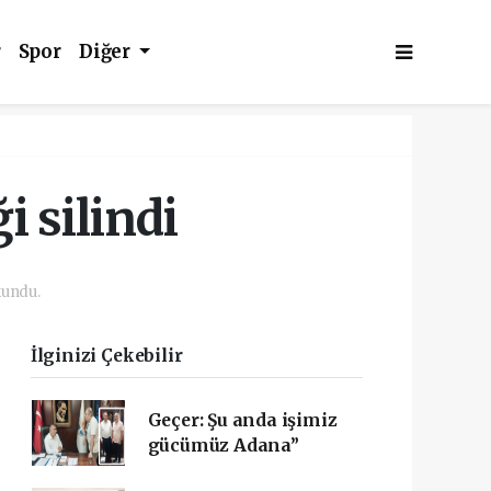
r
Spor
Diğer
i silindi
kundu.
İlginizi Çekebilir
Geçer: Şu anda işimiz
gücümüz Adana”