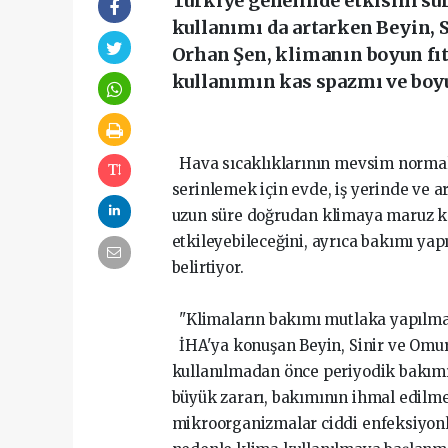
Türkiye genelinde etkisini sür
kullanımı da artarken Beyin, S
Orhan Şen, klimanın boyun fıt
kullanımın kas spazmı ve boyu
Hava sıcaklıklarının mevsim normal
serinlemek için evde, iş yerinde ve a
uzun süre doğrudan klimaya maruz k
etkileyebileceğini, ayrıca bakımı yap
belirtiyor.
"Klimaların bakımı mutlaka yapılma
İHA'ya konuşan Beyin, Sinir ve Omuri
kullanılmadan önce periyodik bakımın
büyük zararı, bakımının ihmal edilme
mikroorganizmalar ciddi enfeksiyonlar