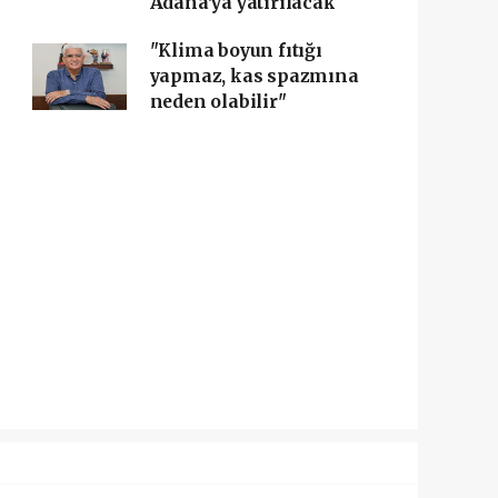
Adana'ya yatırılacak
"Klima boyun fıtığı
yapmaz, kas spazmına
neden olabilir"