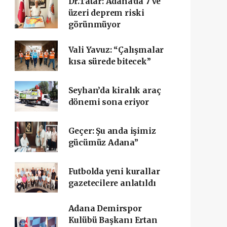
Dr.Tatar: Adana'da 7 ve
üzeri deprem riski
görünmüyor
Vali Yavuz: “Çalışmalar
kısa sürede bitecek”
Seyhan’da kiralık araç
dönemi sona eriyor
Geçer: Şu anda işimiz
gücümüz Adana”
Futbolda yeni kurallar
gazetecilere anlatıldı
Adana Demirspor
Kulübü Başkanı Ertan