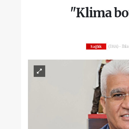
"Klima bo
(İHA) - İhl
Sağlık