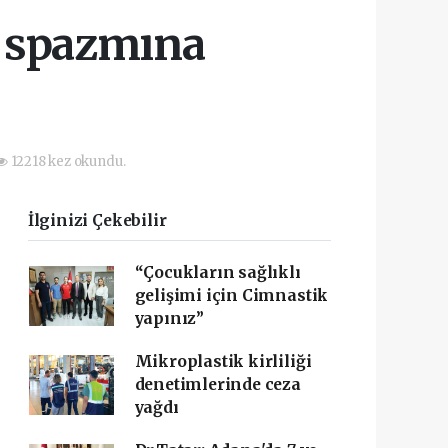
s spazmına
12218 kez okundu.
İlginizi Çekebilir
“Çocukların sağlıklı
gelişimi için Cimnastik
yapınız”
Mikroplastik kirliliği
denetimlerinde ceza
yağdı