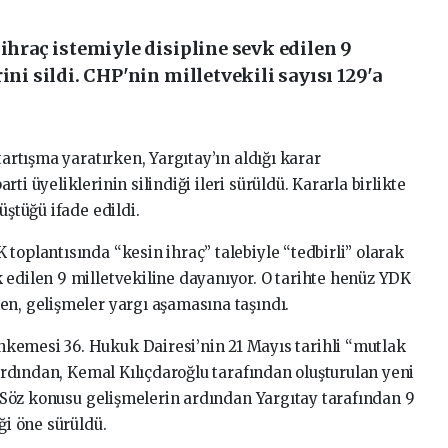
 ihraç istemiyle disipline sevk edilen 9
ini sildi. CHP'nin milletvekili sayısı 129'a
tartışma yaratırken, Yargıtay’ın aldığı karar
ti üyeliklerinin silindiği ileri sürüldü. Kararla birlikte
üştüğü ifade edildi.
toplantısında “kesin ihraç” talebiyle “tedbirli” olarak
 edilen 9 milletvekiline dayanıyor. O tarihte henüz YDK
en, gelişmeler yargı aşamasına taşındı.
kemesi 36. Hukuk Dairesi’nin 21 Mayıs tarihli “mutlak
 ardından, Kemal Kılıçdaroğlu tarafından oluşturulan yeni
ı. Söz konusu gelişmelerin ardından Yargıtay tarafından 9
ği öne sürüldü.