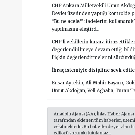
CHP Ankara Milletvekili Umut Akdoğ
Devlet üzerinden yaptığı kontrolde par
“Bu ne acele?” ifadelerini kullanar
yapılmasını eleştirdi.
CHP’li vekillerin karara itiraz ettik
değerlendirilmeye devam ettiği bildi
ilişkin değerlendirmelerini sürdürdüğ
İhraç istemiyle disipline sevk edile
Ensar Aytekin, Ali Mahir Başarır, Gö
Umut Akdoğan, Veli Ağbaba, Turan Ta
Anadolu Ajansı (AA), İhlas Haber Ajansı
tarafından eklenen tüm haberler, sitem
çekilmektedir. Bu haberlerde yer alan h
editörü sorumlu tutulamaz...