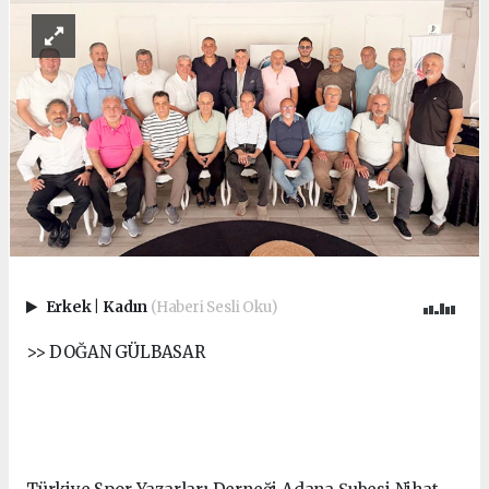
Erkek
|
Kadın
(Haberi Sesli Oku)
>> DOĞAN GÜLBASAR