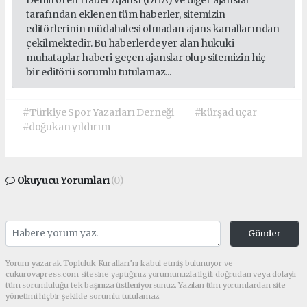
Demirören Haber Ajansı (DHA) ve diğer ajanslar
tarafından eklenen tüm haberler, sitemizin
editörlerinin müdahalesi olmadan ajans kanallarından
çekilmektedir. Bu haberlerde yer alan hukuki
muhataplar haberi geçen ajanslar olup sitemizin hiç
bir editörü sorumlu tutulamaz...
#Türkiye Spor Yazarları Derneği
#kürşad uçar
#doğukan yıldırım
Okuyucu Yorumları
(0)
Gönder
Yorum yazarak Topluluk Kuralları’nı kabul etmiş bulunuyor ve
cukurovapress.com sitesine yaptığınız yorumunuzla ilgili doğrudan veya dolaylı
tüm sorumluluğu tek başınıza üstleniyorsunuz. Yazılan tüm yorumlardan site
yönetimi hiçbir şekilde sorumlu tutulamaz.