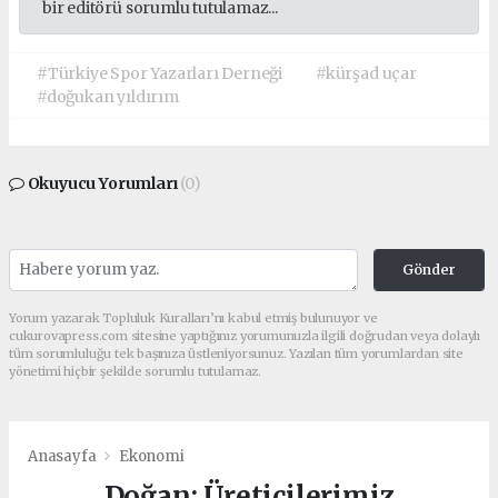
bir editörü sorumlu tutulamaz...
#Türkiye Spor Yazarları Derneği
#kürşad uçar
#doğukan yıldırım
Okuyucu Yorumları
(0)
Gönder
Yorum yazarak Topluluk Kuralları’nı kabul etmiş bulunuyor ve
cukurovapress.com sitesine yaptığınız yorumunuzla ilgili doğrudan veya dolaylı
tüm sorumluluğu tek başınıza üstleniyorsunuz. Yazılan tüm yorumlardan site
yönetimi hiçbir şekilde sorumlu tutulamaz.
Anasayfa
Ekonomi
Doğan: Üreticilerimiz