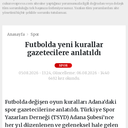
cukurovapress.com sitesine yaptığınız yorumunuzla ilgili doğrudan veya dolaylı
tüm sorumluluğu tek başınıza üstleniyorsunuz. Yazılan tüm yorumlardan site
yönetimi hiçbir şekilde sorumlu tutulamaz.
Anasayfa
Spor
Futbolda yeni kurallar
gazetecilere anlatıldı
SPOR
05.08.2026 - 13:24, Güncelleme: 06.08.2026 - 14:40
6492 kez okundu.
Futbolda değişen oyun kuralları Adana’daki
spor gazetecilerine anlatıldı. Türkiye Spor
Yazarları Derneği (TSYD) Adana Şubesi’nce
her yıl düzenlenen ve geleneksel hale gelen