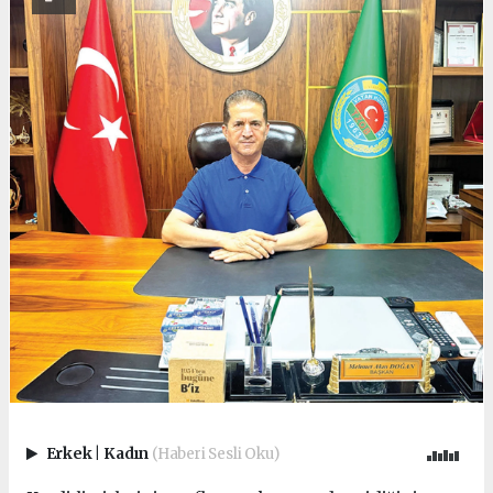
Erkek
|
Kadın
(Haberi Sesli Oku)