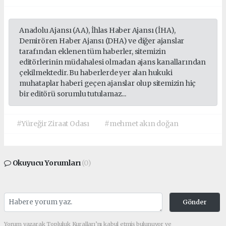
Anadolu Ajansı (AA), İhlas Haber Ajansı (İHA),
Demirören Haber Ajansı (DHA) ve diğer ajanslar
tarafından eklenen tüm haberler, sitemizin
editörlerinin müdahalesi olmadan ajans kanallarından
çekilmektedir. Bu haberlerde yer alan hukuki
muhataplar haberi geçen ajanslar olup sitemizin hiç
bir editörü sorumlu tutulamaz...
#Yüreğir Ziraat Odası
#mehmet akın doğan
Okuyucu Yorumları
(0)
Gönder
Yorum yazarak Topluluk Kuralları’nı kabul etmiş bulunuyor ve