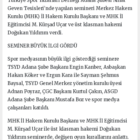
Türkiye Spor Yazarları Derneği Adana Şubesi Nihat
Geven Tesisleri’nde yapılan semineri Merkez Hakem
Kurulu (MHK) İl Hakem Kurulu Başkanı ve MHK İl
Eğitimcisi M. Kürşad Uçar ve üst klasman hakemi
Doğukan Yıldırım verdi.
SEMİNER BÜYÜK İLGİ GÖRDÜ
Spor medyasının büyük ilgi gösterdiği seminere
TSYD Adana Şube Başkanı Engin Kanber, Asbaşkan
Hakan Köker ve Ergun Kara ile Sayman Şehmus
Baysal, TSYD Genel Merkez yönetim kurulu üyesi
Adnan Poyraz, ÇGC Başkanı Kurtul Çakın, ASGD
Adana Şube Başkanı Mustafa Boz ve spor medya
çalışanları katıldı.
MHK İl Hakem Kurulu Başkanı ve MHK İl Eğitimcisi
M. Kürşad Uçar ile üst klasman hakemi Doğukan
Yıldırım seminerde, değişen oyun kurallarını anlattı.