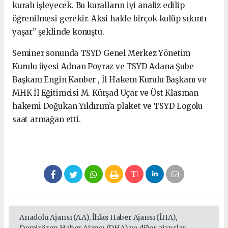
kuralı işleyecek. Bu kuralların iyi analiz edilip
öğrenilmesi gerekir. Aksi halde birçok kulüp sıkıntı
yaşar” şeklinde konuştu.
Seminer sonunda TSYD Genel Merkez Yönetim
Kurulu üyesi Adnan Poyraz ve TSYD Adana Şube
Başkanı Engin Kanber , İl Hakem Kurulu Başkanı ve
MHK İl Eğitimcisi M. Kürşad Uçar ve Üst Klasman
hakemi Doğukan Yıldırım’a plaket ve TSYD Logolu
saat armağan etti.
Anadolu Ajansı (AA), İhlas Haber Ajansı (İHA),