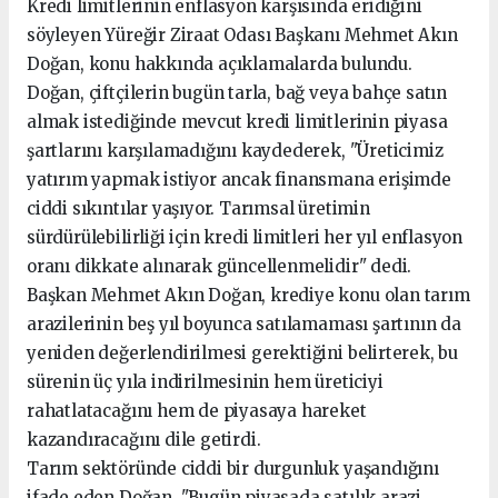
Kredi limitlerinin enflasyon karşısında eridiğini
söyleyen Yüreğir Ziraat Odası Başkanı Mehmet Akın
Doğan, konu hakkında açıklamalarda bulundu.
Doğan, çiftçilerin bugün tarla, bağ veya bahçe satın
almak istediğinde mevcut kredi limitlerinin piyasa
şartlarını karşılamadığını kaydederek, "Üreticimiz
yatırım yapmak istiyor ancak finansmana erişimde
ciddi sıkıntılar yaşıyor. Tarımsal üretimin
sürdürülebilirliği için kredi limitleri her yıl enflasyon
oranı dikkate alınarak güncellenmelidir" dedi.
Başkan Mehmet Akın Doğan, krediye konu olan tarım
arazilerinin beş yıl boyunca satılamaması şartının da
yeniden değerlendirilmesi gerektiğini belirterek, bu
sürenin üç yıla indirilmesinin hem üreticiyi
rahatlatacağını hem de piyasaya hareket
kazandıracağını dile getirdi.
Tarım sektöründe ciddi bir durgunluk yaşandığını
ifade eden Doğan, "Bugün piyasada satılık arazi