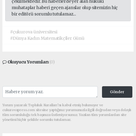
çekilmektedir. Bu haberlerde yer alan hukuki
muhataplar haberi geçen ajanslar olup sitemizin hiç
bir editörü sorumlu tutulamaz...
#çukurova üniversitesi
#Dünya Kadın Matematikçiler Günü
Okuyucu Yorumları
(0)
Gönder
Yorum yazarak Topluluk Kuralları’nı kabul etmiş bulunuyor ve
cukurovapress.com sitesine yaptığınız yorumunuzla ilgili doğrudan veya dolaylı
tüm sorumluluğu tek başınıza üstleniyorsunuz. Yazılan tüm yorumlardan site
yönetimi hiçbir şekilde sorumlu tutulamaz.