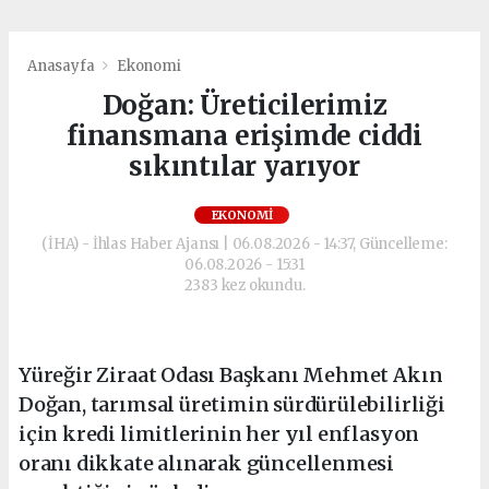
Anasayfa
Ekonomi
Doğan: Üreticilerimiz
finansmana erişimde ciddi
sıkıntılar yarıyor
EKONOMI
(İHA) - İhlas Haber Ajansı | 06.08.2026 - 14:37, Güncelleme:
06.08.2026 - 15:31
2383 kez okundu.
Yüreğir Ziraat Odası Başkanı Mehmet Akın
Doğan, tarımsal üretimin sürdürülebilirliği
için kredi limitlerinin her yıl enflasyon
oranı dikkate alınarak güncellenmesi