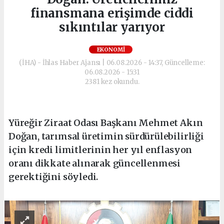
finansmana erişimde ciddi
sıkıntılar yarıyor
EKONOMI
(İHA) - İhlas Haber Ajansı | 06.08.2026 - 14:37, Güncelleme:
06.08.2026 - 15:31
2381 kez okundu.
Yüreğir Ziraat Odası Başkanı Mehmet Akın
Doğan, tarımsal üretimin sürdürülebilirliği
için kredi limitlerinin her yıl enflasyon
oranı dikkate alınarak güncellenmesi
gerektiğini söyledi.