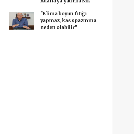
Adana'ya yatırılacak
"Klima boyun fıtığı
yapmaz, kas spazmına
neden olabilir"