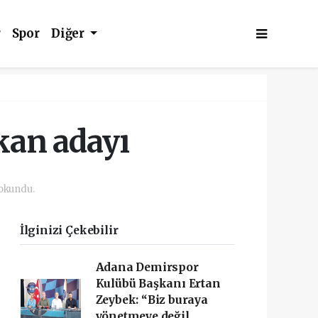
r
Spor
Diğer
kan adayı
okundu.
İlginizi Çekebilir
Adana Demirspor
Kulübü Başkanı Ertan
Zeybek: “Biz buraya
yönetmeye değil,