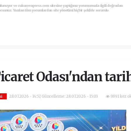
ulunuyor ve cukurovapress.com sitesine yaptığınız yorumunuzla ilgili doğrudan
orsunuz. Yazılan tüm yorumlardan site yönetimi hiçbir şekilde sorumlu
caret Odası'ndan tarihi
28.07.2026 - 14:57, Güncelleme: 28.07.2026 - 15:03
9891 kez o
i