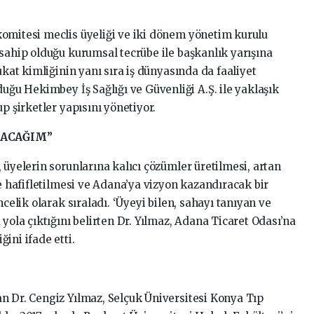
omitesi meclis üyeliği ve iki dönem yönetim kurulu
sahip olduğu kurumsal tecrübe ile başkanlık yarışına
ukat kimliğinin yanı sıra iş dünyasında da faaliyet
duğu Hekimbey İş Sağlığı ve Güvenliği A.Ş. ile yaklaşık
p şirketler yapısını yönetiyor.
RACAĞIM”
 üyelerin sorunlarına kalıcı çözümler üretilmesi, artan
le hafifletilmesi ve Adana’ya vizyon kazandıracak bir
ncelik olarak sıraladı. ‘Üyeyi bilen, sahayı tanıyan ve
 yola çıktığını belirten Dr. Yılmaz, Adana Ticaret Odası’na
ini ifade etti.
n Dr. Cengiz Yılmaz, Selçuk Üniversitesi Konya Tıp