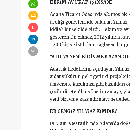
HEKİM-AVUKAT-İŞ İNSANI
Adana Ticaret Odası’nda 42. meslek k
üyeliği görevlerinde bulunan Yılmaz, 
iddialı bir şekilde girdi. Hekim ve av
gösteren Dr. Yılmaz, 2012 yılında kur
1.200 kişiye istihdam sağlayan bir gru
“ATO’YA YENİ BİR İVME KAZANDI
Adaylık hedeflerini açıklayan Yılmaz,
aidat yükünün gelir getirici projeler
üniversite kurulması gibi başlıkları ö
çözüm üreten’ bir yönetim anlayışıyla
yeni bir ivme kazandırmayı hedeflediğ
DR.CENGİZ YILMAZ KİMDİR?
01 Mart 1980 tarihinde Adana’da doğa