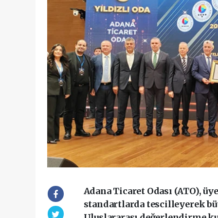
‎Adana Ticaret Odası (ATO), üy
standartlarda tescilleyerek bü
Uluslararası değerlendirme kur