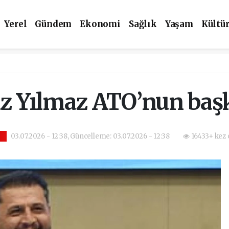
Yerel
Gündem
Ekonomi
Sağlık
Yaşam
Kültü
iz Yılmaz ATO’nun baş
03.07.2026 - 12:38, Güncelleme: 03.07.2026 - 12:38
16433+ kez 