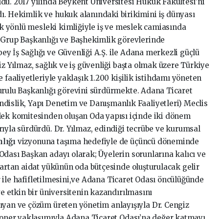
du. 2017 yılında Beykent Üniversitesi Hukuk Fakültesi’ni
. Hekimlik ve hukuk alanındaki birikimini iş dünyası
çok yönlü mesleki kimliğiyle iş ve meslek camiasında
 Grup Başkanlığı ve Başhekimlik görevlerinde
y İş Sağlığı ve Güvenliği A.Ş. ile Adana merkezli güçlü
z Yılmaz, sağlık ve iş güvenliği başta olmak üzere Türkiye
 faaliyetleriyle yaklaşık 1.200 kişilik istihdamı yöneten
urulu Başkanlığı görevini sürdürmekte. Adana Ticaret
dislik, Yapı Denetim ve Danışmanlık Faaliyetleri) Meclis
lek komitesinden oluşan Oda yapısı içinde iki dönem
ıyla sürdürdü. Dr. Yılmaz, edindiği tecrübe ve kurumsal
nlığı
vizyonuna taşıma hedefiyle de üçüncü döneminde
Odası Başkan adayı olarak; Üyelerin sorunlarına kalıcı ve
 artan aidat yükünün oda bütçesinde oluşturulacak gelir
ler ile hafifletilmesini,ve Adana Ticaret Odası öncülüğünde
ve etkin bir üniversitenin kazandırılmasını
ıyan ve çözüm üreten yönetim anlayışıyla Dr. Cengiz
zyoner yaklaşımıyla Adana Ticaret Odası’na değer katmayı