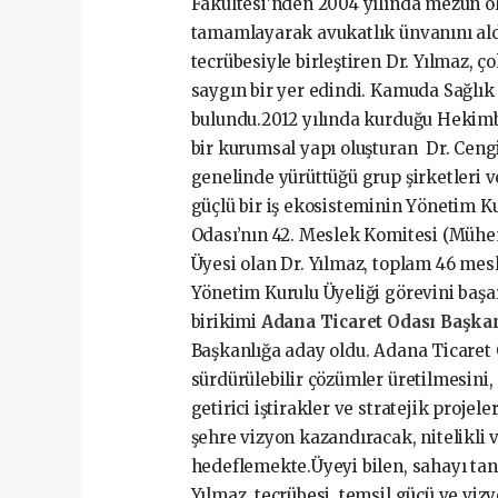
Fakültesi’nden 2004 yılında mezun ol
tamamlayarak avukatlık ünvanını aldı
tecrübesiyle birleştiren Dr. Yılmaz, 
saygın bir yer edindi. Kamuda Sağlık
bulundu.2012 yılında kurduğu Hekimbe
bir kurumsal yapı oluşturan Dr. Cengi
genelinde yürüttüğü grup şirketleri ve
güçlü bir iş ekosisteminin Yönetim K
Odası’nın 42. Meslek Komitesi (Mühen
Üyesi olan Dr. Yılmaz, toplam 46 mes
Yönetim Kurulu Üyeliği görevini başar
birikimi
Adana Ticaret Odası Başka
Başkanlığa aday oldu. Adana Ticaret 
sürdürülebilir çözümler üretilmesini,
getirici iştirakler ve stratejik proje
şehre vizyon kazandıracak, nitelikli 
hedeflemekte.Üyeyi bilen, sahayı tan
Yılmaz, tecrübesi, temsil gücü ve vi