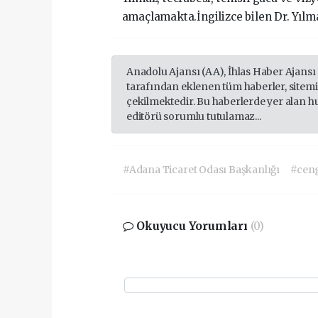
amaçlamakta.İngilizce bilen Dr. Yılma
Anadolu Ajansı (AA), İhlas Haber Ajansı
tarafından eklenen tüm haberler, sitem
çekilmektedir. Bu haberlerde yer alan h
editörü sorumlu tutulamaz...
#Adana Ticaret Odası Başkanlığı
#ceng
Okuyucu Yorumları
(0)