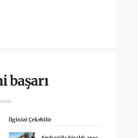
 başarı ‎
kundu.
İlginizi Çekebilir
Seyhan’da kiralık araç