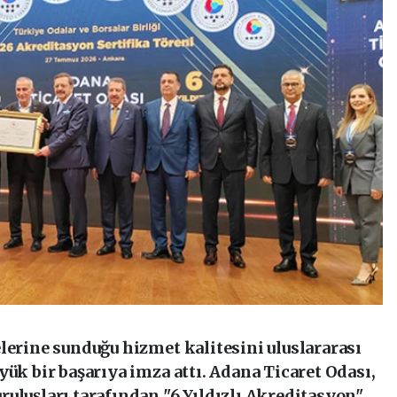
elerine sunduğu hizmet kalitesini uluslararası
yük bir başarıya imza attı. Adana Ticaret Odası,
uluşları tarafından "6 Yıldızlı Akreditasyon"