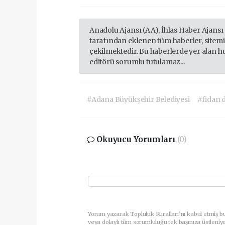
Anadolu Ajansı (AA), İhlas Haber Ajansı
tarafından eklenen tüm haberler, sitem
çekilmektedir. Bu haberlerde yer alan h
editörü sorumlu tutulamaz...
#Adana Büyükşehir Belediyesi
#fidan 
Okuyucu Yorumları
(0)
Yorum yazarak Topluluk Kuralları’nı kabul etmiş b
veya dolaylı tüm sorumluluğu tek başınıza üstleniy