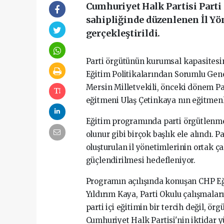
Cumhuriyet Halk Partisi Parti 
sahipliğinde düzenlenen İl Yö
gerçekleştirildi.
Parti örgütünün kurumsal kapasites
Eğitim Politikalarından Sorumlu Gene
Mersin Milletvekili, önceki dönem Part
eğitmeni Ulaş Çetinkaya nın eğitmenl
Eğitim programında parti örgütlenmesi
olunur gibi birçok başlık ele alındı. 
oluşturulan il yönetimlerinin ortak ç
güçlendirilmesi hedefleniyor.
Programın açılışında konuşan CHP Eğ
Yıldırım Kaya, Parti Okulu çalışmalar
parti içi eğitimin bir tercih değil, ör
Cumhuriyet Halk Partisi'nin iktidar 