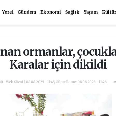
Yerel
Gündem
Ekonomi
Sağlık
Yaşam
Kültü
anan ormanlar, çocukl
Karalar için dikildi
i) - Web Sitesi | 08.08.2025 - 11:45, Güncelleme: 08.08.2025 - 11:46