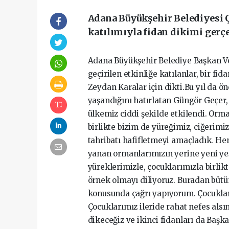
Adana Büyükşehir Belediyesi 
katılımıyla fidan dikimi gerçe
Adana Büyükşehir Belediye Başkan Ve
geçirilen etkinliğe katılanlar, bir fi
Zeydan Karalar için dikti.Bu yıl da ö
yaşandığını hatırlatan Güngör Geçer
ülkemiz ciddi şekilde etkilendi. Orm
birlikte bizim de yüreğimiz, ciğerimiz
tahribatı hafifletmeyi amaçladık. He
yanan ormanlarımızın yerine yeni ye
yüreklerimizle, çocuklarımızla birli
örnek olmayı diliyoruz. Buradan büt
konusunda çağrı yapıyorum. Çocuklar
Çocuklarımız ileride rahat nefes alsın
dikeceğiz ve ikinci fidanları da Baş