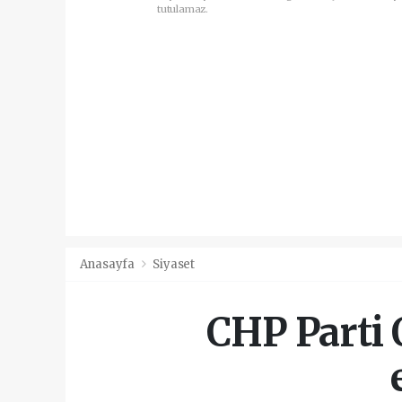
tutulamaz.
Anasayfa
Siyaset
CHP Parti 