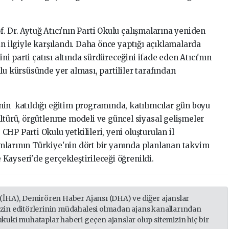
 Dr. Aytuğ Atıcı'nın Parti Okulu çalışmalarına yeniden
an ilgiyle karşılandı. Daha önce yaptığı açıklamalarda
 parti çatısı altında sürdüreceğini ifade eden Atıcı'nın
lu kürsüsünde yer alması, partililer tarafından
in katıldığı eğitim programında, katılımcılar gün boyu
ültürü, örgütlenme modeli ve güncel siyasal gelişmeler
HP Parti Okulu yetkilileri, yeni oluşturulan il
mlarının Türkiye'nin dört bir yanında planlanan takvim
Kayseri'de gerçekleştirileceği öğrenildi.
 (İHA), Demirören Haber Ajansı (DHA) ve diğer ajanslar
izin editörlerinin müdahalesi olmadan ajans kanallarından
ukuki muhataplar haberi geçen ajanslar olup sitemizin hiç bir