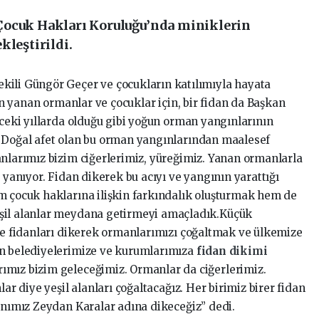
Çocuk Hakları Koruluğu’nda miniklerin
kleştirildi.
kili Güngör Geçer ve çocukların katılımıyla hayata
dan yanan ormanlar ve çocuklar için, bir fidan da Başkan
nceki yıllarda olduğu gibi yoğun orman yangınlarının
, Doğal afet olan bu orman yangınlarından maalesef
anlarımız bizim ciğerlerimiz, yüreğimiz. Yanan ormanlarla
 yanıyor. Fidan dikerek bu acıyı ve yangının yarattığı
m çocuk haklarına ilişkin farkındalık oluşturmak hem de
şil alanlar meydana getirmeyi amaçladık.Küçük
kte fidanları dikerek ormanlarımızı çoğaltmak ve ülkemize
ün belediyelerimize ve kurumlarımıza
fidan dikimi
ımız bizim geleceğimiz. Ormanlar da ciğerlerimiz.
lar diye yeşil alanları çoğaltacağız. Her birimiz birer fidan
kanımız Zeydan Karalar adına dikeceğiz” dedi.