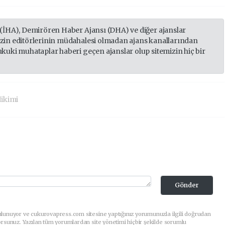
 (İHA), Demirören Haber Ajansı (DHA) ve diğer ajanslar
izin editörlerinin müdahalesi olmadan ajans kanallarından
ukuki muhataplar haberi geçen ajanslar olup sitemizin hiç bir
dikimi
Gönder
ulunuyor ve cukurovapress.com sitesine yaptığınız yorumunuzla ilgili doğrudan
orsunuz. Yazılan tüm yorumlardan site yönetimi hiçbir şekilde sorumlu