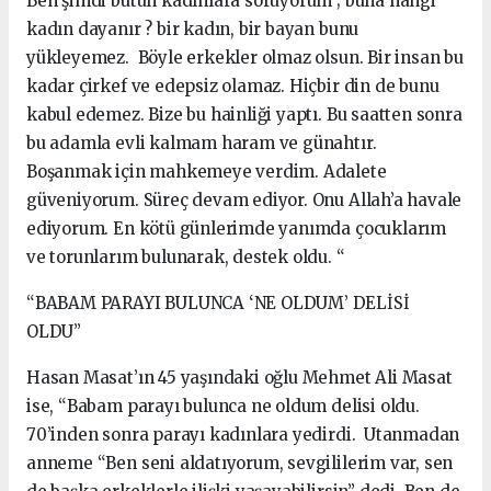
Ben şimdi bütün kadınlara soruyorum ; buna hangi
kadın dayanır ? bir kadın, bir bayan bunu
yükleyemez. Böyle erkekler olmaz olsun. Bir insan bu
kadar çirkef ve edepsiz olamaz. Hiçbir din de bunu
kabul edemez. Bize bu hainliği yaptı. Bu saatten sonra
bu adamla evli kalmam haram ve günahtır.
Boşanmak için mahkemeye verdim. Adalete
güveniyorum. Süreç devam ediyor. Onu Allah’a havale
ediyorum. En kötü günlerimde yanımda çocuklarım
ve torunlarım bulunarak, destek oldu. “
“BABAM PARAYI BULUNCA ‘NE OLDUM’ DELİSİ
OLDU”
Hasan Masat’ın 45 yaşındaki oğlu Mehmet Ali Masat
ise, “Babam parayı bulunca ne oldum delisi oldu.
70’inden sonra parayı kadınlara yedirdi. Utanmadan
anneme “Ben seni aldatıyorum, sevgililerim var, sen