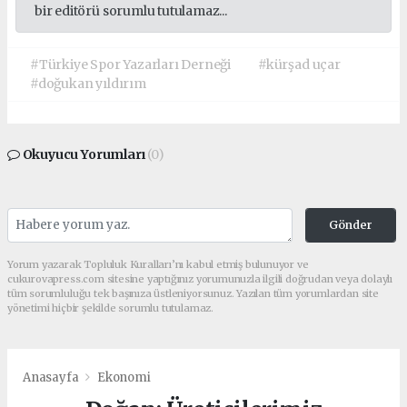
bir editörü sorumlu tutulamaz...
#Türkiye Spor Yazarları Derneği
#kürşad uçar
#doğukan yıldırım
Okuyucu Yorumları
(0)
Gönder
Yorum yazarak Topluluk Kuralları’nı kabul etmiş bulunuyor ve
cukurovapress.com sitesine yaptığınız yorumunuzla ilgili doğrudan veya dolaylı
tüm sorumluluğu tek başınıza üstleniyorsunuz. Yazılan tüm yorumlardan site
yönetimi hiçbir şekilde sorumlu tutulamaz.
Anasayfa
Ekonomi