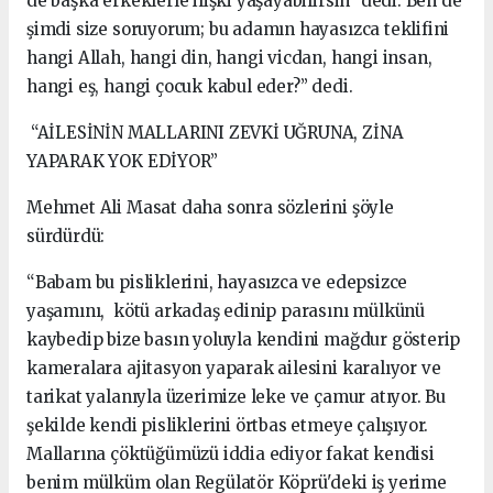
de başka erkeklerle ilişki yaşayabilirsin” dedi. Ben de
şimdi size soruyorum; bu adamın hayasızca teklifini
hangi Allah, hangi din, hangi vicdan, hangi insan,
hangi eş, hangi çocuk kabul eder?” dedi.
“AİLESİNİN MALLARINI ZEVKİ UĞRUNA, ZİNA
YAPARAK YOK EDİYOR”
Mehmet Ali Masat daha sonra sözlerini şöyle
sürdürdü:
“Babam bu pisliklerini, hayasızca ve edepsizce
yaşamını, kötü arkadaş edinip parasını mülkünü
kaybedip bize basın yoluyla kendini mağdur gösterip
kameralara ajitasyon yaparak ailesini karalıyor ve
tarikat yalanıyla üzerimize leke ve çamur atıyor. Bu
şekilde kendi pisliklerini örtbas etmeye çalışıyor.
Mallarına çöktüğümüzü iddia ediyor fakat kendisi
benim mülküm olan Regülatör Köprü'deki iş yerime