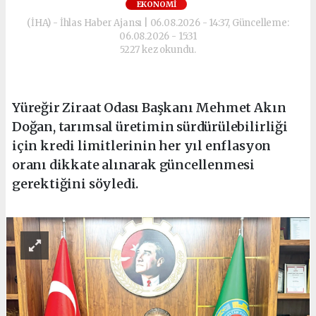
EKONOMI
(İHA) - İhlas Haber Ajansı | 06.08.2026 - 14:37, Güncelleme:
06.08.2026 - 15:31
5227 kez okundu.
Yüreğir Ziraat Odası Başkanı Mehmet Akın
Doğan, tarımsal üretimin sürdürülebilirliği
için kredi limitlerinin her yıl enflasyon
oranı dikkate alınarak güncellenmesi
gerektiğini söyledi.