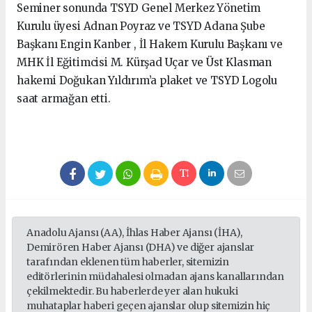
Seminer sonunda TSYD Genel Merkez Yönetim
Kurulu üyesi Adnan Poyraz ve TSYD Adana Şube
Başkanı Engin Kanber , İl Hakem Kurulu Başkanı ve
MHK İl Eğitimcisi M. Kürşad Uçar ve Üst Klasman
hakemi Doğukan Yıldırım’a plaket ve TSYD Logolu
saat armağan etti.
Anadolu Ajansı (AA), İhlas Haber Ajansı (İHA),
Demirören Haber Ajansı (DHA) ve diğer ajanslar
tarafından eklenen tüm haberler, sitemizin
editörlerinin müdahalesi olmadan ajans kanallarından
çekilmektedir. Bu haberlerde yer alan hukuki
muhataplar haberi geçen ajanslar olup sitemizin hiç