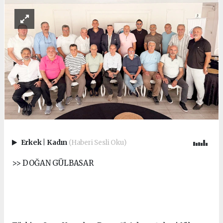
Erkek
|
Kadın
(Haberi Sesli Oku)
>> DOĞAN GÜLBASAR