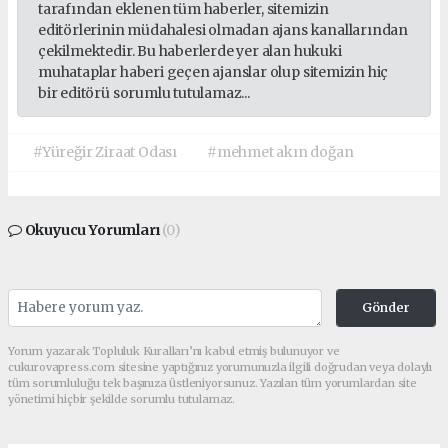
tarafından eklenen tüm haberler, sitemizin
editörlerinin müdahalesi olmadan ajans kanallarından
çekilmektedir. Bu haberlerde yer alan hukuki
muhataplar haberi geçen ajanslar olup sitemizin hiç
bir editörü sorumlu tutulamaz...
#Yüreğir Ziraat Odası
#mehmet akın doğan
Okuyucu Yorumları
(0)
Gönder
Yorum yazarak Topluluk Kuralları’nı kabul etmiş bulunuyor ve
cukurovapress.com sitesine yaptığınız yorumunuzla ilgili doğrudan veya dolaylı
tüm sorumluluğu tek başınıza üstleniyorsunuz. Yazılan tüm yorumlardan site
yönetimi hiçbir şekilde sorumlu tutulamaz.