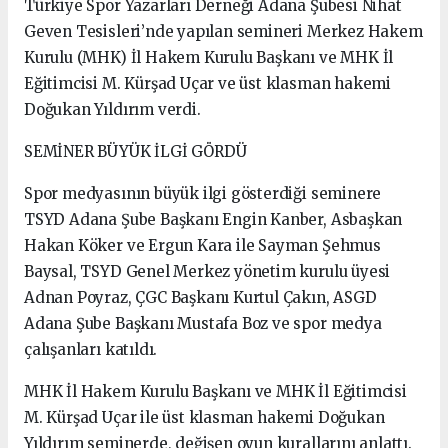
Türkiye Spor Yazarları Derneği Adana Şubesi Nihat
Geven Tesisleri’nde yapılan semineri Merkez Hakem
Kurulu (MHK) İl Hakem Kurulu Başkanı ve MHK İl
Eğitimcisi M. Kürşad Uçar ve üst klasman hakemi
Doğukan Yıldırım verdi.
SEMİNER BÜYÜK İLGİ GÖRDÜ
Spor medyasının büyük ilgi gösterdiği seminere
TSYD Adana Şube Başkanı Engin Kanber, Asbaşkan
Hakan Köker ve Ergun Kara ile Sayman Şehmus
Baysal, TSYD Genel Merkez yönetim kurulu üyesi
Adnan Poyraz, ÇGC Başkanı Kurtul Çakın, ASGD
Adana Şube Başkanı Mustafa Boz ve spor medya
çalışanları katıldı.
MHK İl Hakem Kurulu Başkanı ve MHK İl Eğitimcisi
M. Kürşad Uçar ile üst klasman hakemi Doğukan
Yıldırım seminerde, değişen oyun kurallarını anlattı.