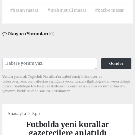
#hasan masat
#mehmet ali masat
#katibe masat
Okuyucu Yorumları
(0)
Gönder
Yorum yazarak Topluluk Kuralları’nı kabul etmiş bulunuyor ve
cukurovapress.com sitesine yaptığınız yorumunuzla ilgili doğrudan veya dolaylı
tüm sorumluluğu tek başınıza üstleniyorsunuz. Yazılan tüm yorumlardan site
yönetimi hiçbir şekilde sorumlu tutulamaz.
Anasayfa
Spor
Futbolda yeni kurallar
gazetecilere anlatıldı