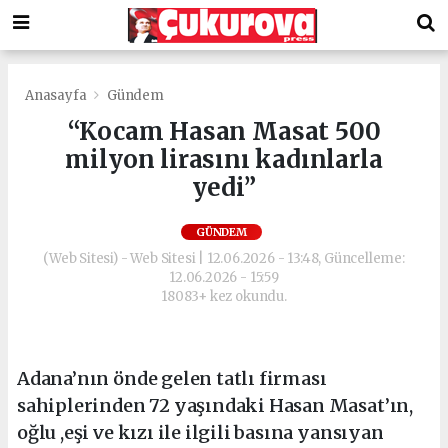
Anasayfa
Gündem
“Kocam Hasan Masat 500
milyon lirasını kadınlarla
yedi”
GÜNDEM
(Web Sitesi) - Web Sitesi | 12.06.2026 - 13:48, Güncelleme:
12.06.2026 - 15:59
18083+ kez okundu.
Adana’nın önde gelen tatlı firması
sahiplerinden 72 yaşındaki Hasan Masat’ın,
oğlu ,eşi ve kızı ile ilgili basına yansıyan