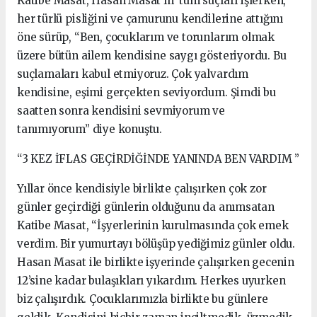
Katibe Masat, Hasan Masat’ın tüm suçları işlerken,
her türlü pisliğini ve çamurunu kendilerine attığını
öne sürüp, “Ben, çocuklarım ve torunlarım olmak
üzere bütün ailem kendisine saygı gösteriyordu. Bu
suçlamaları kabul etmiyoruz. Çok yalvardım
kendisine, eşimi gerçekten seviyordum. Şimdi bu
saatten sonra kendisini sevmiyorum ve
tanımıyorum” diye konuştu.
“3 KEZ İFLAS GEÇİRDİĞİNDE YANINDA BEN VARDIM ”
Yıllar önce kendisiyle birlikte çalışırken çok zor
günler geçirdiği günlerin olduğunu da anımsatan
Katibe Masat, “İşyerlerinin kurulmasında çok emek
verdim. Bir yumurtayı bölüşüp yediğimiz günler oldu.
Hasan Masat ile birlikte işyerinde çalışırken gecenin
12’sine kadar bulaşıkları yıkardım. Herkes uyurken
biz çalışırdık. Çocuklarımızla birlikte bu günlere