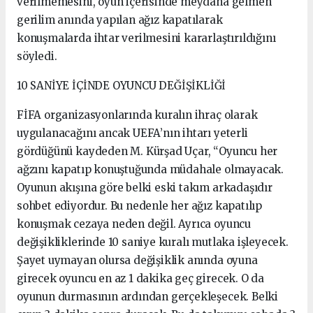
verilmemesini, oyun içerisinde meydana gelmen
gerilim anında yapılan ağız kapatılarak
konuşmalarda ihtar verilmesini kararlaştırıldığını
söyledi.
10 SANİYE İÇİNDE OYUNCU DEĞİŞİKLİĞİ
FİFA organizasyonlarında kuralın ihraç olarak
uygulanacağını ancak UEFA’nın ihtarı yeterli
gördüğünü kaydeden M. Kürşad Uçar, “Oyuncu her
ağzını kapatıp konuştuğunda müdahale olmayacak.
Oyunun akışına göre belki eski takım arkadaşıdır
sohbet ediyordur. Bu nedenle her ağız kapatılıp
konuşmak cezaya neden değil. Ayrıca oyuncu
değişikliklerinde 10 saniye kuralı mutlaka işleyecek.
Şayet uymayan olursa değişiklik anında oyuna
girecek oyuncu en az 1 dakika geç girecek. O da
oyunun durmasının ardından gerçekleşecek. Belki