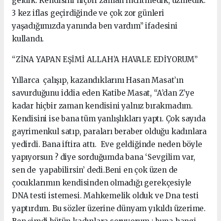
geldik. Kendisini hiçbir zaman inciltmedik, üzmedik.
3 kez iflas geçirdiğinde ve çok zor günleri
yaşadığımızda yanında ben vardım” ifadesini
kullandı.
“ZİNA YAPAN EŞİMİ ALLAH’A HAVALE EDİYORUM”
Yıllarca çalışıp, kazandıklarını Hasan Masat’ın
savurduğunu iddia eden Katibe Masat, “A’dan Z’ye
kadar hiçbir zaman kendisini yalnız bırakmadım.
Kendisini ise bana tüm yanlışlıkları yaptı. Çok sayıda
gayrimenkul satıp, paraları beraber olduğu kadınlara
yedirdi. Bana iftira attı. Eve geldiğinde neden böyle
yapıyorsun ? diye sorduğumda bana ‘Sevgilim var,
sen de yapabilirsin’ dedi.Beni en çok üzen de
çocuklarımın kendisinden olmadığı gerekçesiyle
DNA testi istemesi. Mahkemelik olduk ve Dna testi
yaptırdım. Bu sözler üzerine dünyam yıkıldı üzerime.