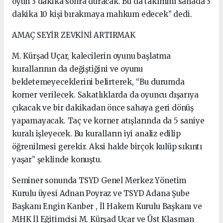
oyun 3 dakika sonra duracak. Bu da takımını sahada 3
dakika 10 kişi bırakmaya mahkum edecek” dedi.
AMAÇ SEYİR ZEVKİNİ ARTIRMAK
M. Kürşad Uçar, kalecilerin oyunu başlatma
kurallarının da değiştiğini ve oyunu
bekletemeyeceklerini belirterek, “Bu durumda
korner verilecek. Sakatlıklarda da oyuncu dışarıya
çıkacak ve bir dakikadan önce sahaya geri dönüş
yapamayacak. Taç ve korner atışlarında da 5 saniye
kuralı işleyecek. Bu kuralların iyi analiz edilip
öğrenilmesi gerekir. Aksi halde birçok kulüp sıkıntı
yaşar” şeklinde konuştu.
Seminer sonunda TSYD Genel Merkez Yönetim
Kurulu üyesi Adnan Poyraz ve TSYD Adana Şube
Başkanı Engin Kanber , İl Hakem Kurulu Başkanı ve
MHK İl Eğitimcisi M. Kürşad Uçar ve Üst Klasman