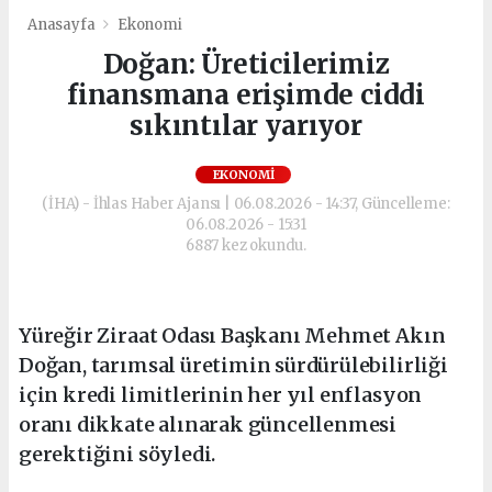
Anasayfa
Ekonomi
Doğan: Üreticilerimiz
finansmana erişimde ciddi
sıkıntılar yarıyor
EKONOMI
(İHA) - İhlas Haber Ajansı | 06.08.2026 - 14:37, Güncelleme:
06.08.2026 - 15:31
6887 kez okundu.
Yüreğir Ziraat Odası Başkanı Mehmet Akın
Doğan, tarımsal üretimin sürdürülebilirliği
için kredi limitlerinin her yıl enflasyon
oranı dikkate alınarak güncellenmesi
gerektiğini söyledi.