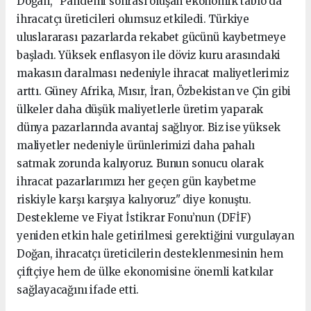
Doğan, "Pandemi sonrası oluşan ekonomik tablo da
ihracatçı üreticileri olumsuz etkiledi. Türkiye
uluslararası pazarlarda rekabet gücünü kaybetmeye
başladı. Yüksek enflasyon ile döviz kuru arasındaki
makasın daralması nedeniyle ihracat maliyetlerimiz
arttı. Güney Afrika, Mısır, İran, Özbekistan ve Çin gibi
ülkeler daha düşük maliyetlerle üretim yaparak
dünya pazarlarında avantaj sağlıyor. Biz ise yüksek
maliyetler nedeniyle ürünlerimizi daha pahalı
satmak zorunda kalıyoruz. Bunun sonucu olarak
ihracat pazarlarımızı her geçen gün kaybetme
riskiyle karşı karşıya kalıyoruz" diye konuştu.
Destekleme ve Fiyat İstikrar Fonu’nun (DFİF)
yeniden etkin hale getirilmesi gerektiğini vurgulayan
Doğan, ihracatçı üreticilerin desteklenmesinin hem
çiftçiye hem de ülke ekonomisine önemli katkılar
sağlayacağını ifade etti.