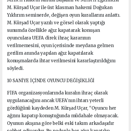
M. Kürşad Uçar ile üst klasman hakemi Doğukan
Yıldırım seminerde, değişen oyun kurallarını anlattı.
M. Kürşad Uçar yazılı ve görsel olarak yaptığı
sunumda özellikle ağız kapatarak konuşan
oyunculara UEFA direk ihraç kararının
verilmemesini, oyun içerisinde meydana gelmen
gerilim anında yapılan ağız kapatılarak
konuşmalarda ihtar verilmesini kararlaştırıldığını
söyledi.
10 SANİYE İÇİNDE OYUNCU DEĞİŞİKLİĞİ
FİFA organizasyonlarında kuralın ihraç olarak
uygulanacağını ancak UEFA’nın ihtarı yeterli
gördüğünü kaydeden M. Kürşad Uçar, “Oyuncu her
ağzını kapatıp konuştuğunda müdahale olmayacak.
Oyunun akışına göre belki eski takım arkadaşıdır
sohbet ediyordur. Bu nedenle her ağız kapatılıp