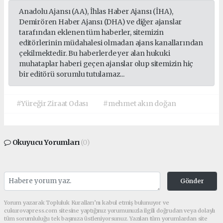
Anadolu Ajansı (AA), İhlas Haber Ajansı (İHA),
Demirören Haber Ajansı (DHA) ve diğer ajanslar
tarafından eklenen tüm haberler, sitemizin
editörlerinin müdahalesi olmadan ajans kanallarından
çekilmektedir. Bu haberlerde yer alan hukuki
muhataplar haberi geçen ajanslar olup sitemizin hiç
bir editörü sorumlu tutulamaz...
#Yüreğir Ziraat Odası
#mehmet akın doğan
Okuyucu Yorumları
(0)
Gönder
Yorum yazarak Topluluk Kuralları’nı kabul etmiş bulunuyor ve
cukurovapress.com sitesine yaptığınız yorumunuzla ilgili doğrudan veya dolaylı
tüm sorumluluğu tek başınıza üstleniyorsunuz. Yazılan tüm yorumlardan site