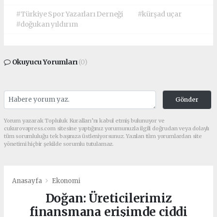
#Türkiye Spor Yazarları Derneği
#kürşad uçar
#doğukan yıldırım
Okuyucu Yorumları
(0)
Gönder
Yorum yazarak Topluluk Kuralları’nı kabul etmiş bulunuyor ve
cukurovapress.com sitesine yaptığınız yorumunuzla ilgili doğrudan veya dolaylı
tüm sorumluluğu tek başınıza üstleniyorsunuz. Yazılan tüm yorumlardan site
yönetimi hiçbir şekilde sorumlu tutulamaz.
Anasayfa
Ekonomi
Doğan: Üreticilerimiz
finansmana erişimde ciddi