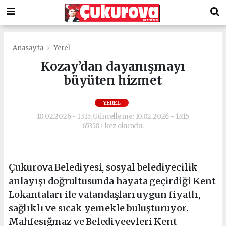
Anasayfa
Yerel
Kozay’dan dayanışmayı
büyüten hizmet
YEREL
10.02.2026 - 13:15, Güncelleme: 10.02.2026 - 13:15
65358+ kez okundu.
Çukurova Belediyesi, sosyal belediyecilik
anlayışı doğrultusunda hayata geçirdiği Kent
Lokantaları ile vatandaşları uygun fiyatlı,
sağlıklı ve sıcak yemekle buluşturuyor.
Mahfesığmaz ve Belediyeevleri Kent