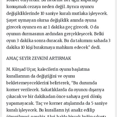
konuşmak cezaya neden değil. Ayrıca oyuncu
değişikliklerinde 10 saniye kuralı mutlaka işleyecek.
Şayet uymayan olursa değişiklik anında oyuna
girecek oyuncu en az 1 dakika geç girecek. O da
oyunun durmasının ardından gerçekleşecek. Belki
oyun 3 dakika sonra duracak. Bu da takımını sahada 3
dakika 10 kişi bırakmaya mahkum edecek” dedi.
AMAÇ SEYİR ZEVKİNİ ARTIRMAK
M. Kürşad Uçar, kalecilerin oyunu başlatma
kurallarının da değiştiğini ve oyunu
bekletemeyeceklerini belirterek, “Bu durumda
korner verilecek. Sakatlıklarda da oyuncu dışarıya
çıkacak ve bir dakikadan önce sahaya geri dönüş
yapamayacak. Taç ve korner atışlarında da 5 saniye
kuralı işleyecek. Bu kuralların iyi analiz edilip
öğrenilmesi gerekir. Aksi halde birçok kulüp sıkıntı