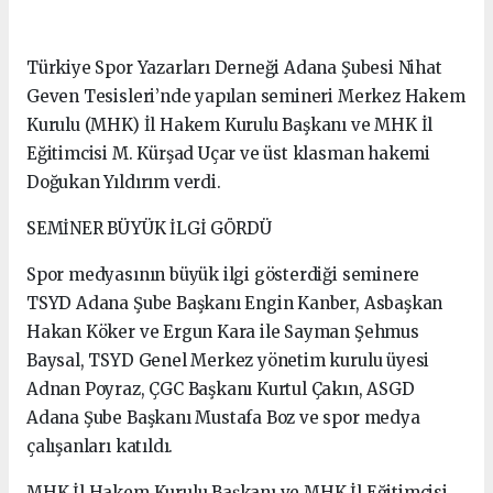
Türkiye Spor Yazarları Derneği Adana Şubesi Nihat
Geven Tesisleri’nde yapılan semineri Merkez Hakem
Kurulu (MHK) İl Hakem Kurulu Başkanı ve MHK İl
Eğitimcisi M. Kürşad Uçar ve üst klasman hakemi
Doğukan Yıldırım verdi.
SEMİNER BÜYÜK İLGİ GÖRDÜ
Spor medyasının büyük ilgi gösterdiği seminere
TSYD Adana Şube Başkanı Engin Kanber, Asbaşkan
Hakan Köker ve Ergun Kara ile Sayman Şehmus
Baysal, TSYD Genel Merkez yönetim kurulu üyesi
Adnan Poyraz, ÇGC Başkanı Kurtul Çakın, ASGD
Adana Şube Başkanı Mustafa Boz ve spor medya
çalışanları katıldı.
MHK İl Hakem Kurulu Başkanı ve MHK İl Eğitimcisi