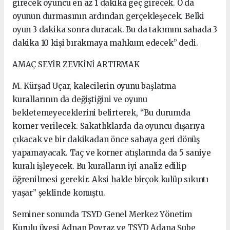
girecek oyuncu en az 1 dakika geç girecek. O da
oyunun durmasının ardından gerçekleşecek. Belki
oyun 3 dakika sonra duracak. Bu da takımını sahada 3
dakika 10 kişi bırakmaya mahkum edecek” dedi.
AMAÇ SEYİR ZEVKİNİ ARTIRMAK
M. Kürşad Uçar, kalecilerin oyunu başlatma
kurallarının da değiştiğini ve oyunu
bekletemeyeceklerini belirterek, “Bu durumda
korner verilecek. Sakatlıklarda da oyuncu dışarıya
çıkacak ve bir dakikadan önce sahaya geri dönüş
yapamayacak. Taç ve korner atışlarında da 5 saniye
kuralı işleyecek. Bu kuralların iyi analiz edilip
öğrenilmesi gerekir. Aksi halde birçok kulüp sıkıntı
yaşar” şeklinde konuştu.
Seminer sonunda TSYD Genel Merkez Yönetim
Kurulu üyesi Adnan Poyraz ve TSYD Adana Şube