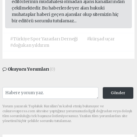
editörlerinin müdahalesi olmadan ajans kanallarından
çekilmektedir. Bu haberlerde yer alan hukuki
muhataplar haberi geçen ajanslar olup sitemizin hiç
bir editörü sorumlu tutulamaz...
#Türkiye Spor Yazarları Derneği
#kürşad uçar
#doğukan yıldırım
Okuyucu Yorumları
(0)
Gönder
Yorum yazarak Topluluk Kuralları’nı kabul etmiş bulunuyor ve
cukurovapress.com sitesine yaptığınız yorumunuzla ilgili doğrudan veya dolaylı
tüm sorumluluğu tek başınıza üstleniyorsunuz. Yazılan tüm yorumlardan site
yönetimi hiçbir şekilde sorumlu tutulamaz.