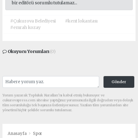
bir editörü sorumlu tutulamaz...
#Çukurova Belediyesi
#kent lokantası
#emrah kozay
Okuyucu Yorumları
(0)
Gönder
Yorum yazarak Topluluk Kuralları’nı kabul etmiş bulunuyor ve
cukurovapress.com sitesine yaptığınız yorumunuzla ilgili doğrudan veya dolaylı
tüm sorumluluğu tek başınıza üstleniyorsunuz. Yazılan tüm yorumlardan site
yönetimi hiçbir şekilde sorumlu tutulamaz.
Anasayfa
Spor