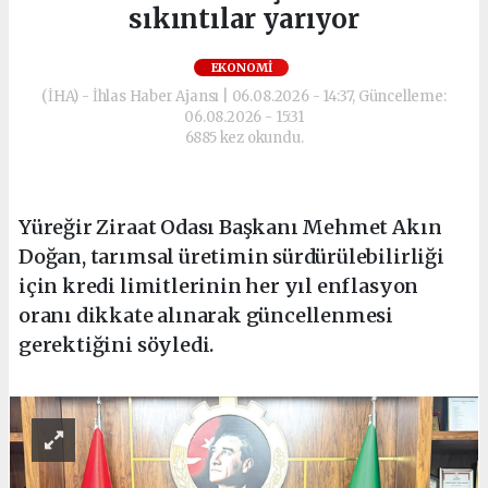
sıkıntılar yarıyor
EKONOMI
(İHA) - İhlas Haber Ajansı | 06.08.2026 - 14:37, Güncelleme:
06.08.2026 - 15:31
6885 kez okundu.
Yüreğir Ziraat Odası Başkanı Mehmet Akın
Doğan, tarımsal üretimin sürdürülebilirliği
için kredi limitlerinin her yıl enflasyon
oranı dikkate alınarak güncellenmesi
gerektiğini söyledi.