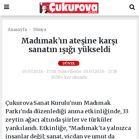
Anasayfa
Dünya
Madımak’ın ateşine karşı
sanatın ışığı yükseldi
DÜNYA
03.07.2026 - 15:58, Güncelleme: 03.07.2026 - 15:58
16785+ kez okundu.
Çukurova Sanat Kurulu'nun Madımak
Parkı'nda düzenlediği anma etkinliğinde, 33
zeytin ağacı altında şiirler ve türküler
yankılandı. Etkinliğe, “Madımak'ta yalnızca
insanlar değil; sanat, vicdan ve umut da