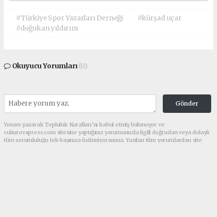
#Türkiye Spor Yazarları Derneği
#kürşad uçar
#doğukan yıldırım
Okuyucu Yorumları
(0)
Gönder
Yorum yazarak Topluluk Kuralları’nı kabul etmiş bulunuyor ve
cukurovapress.com sitesine yaptığınız yorumunuzla ilgili doğrudan veya dolaylı
tüm sorumluluğu tek başınıza üstleniyorsunuz. Yazılan tüm yorumlardan site
yönetimi hiçbir şekilde sorumlu tutulamaz.
haber paketi
haber scripti
haber yazılımı
Tüm hakları saklı tutulmaktadır.Copyright 2026©