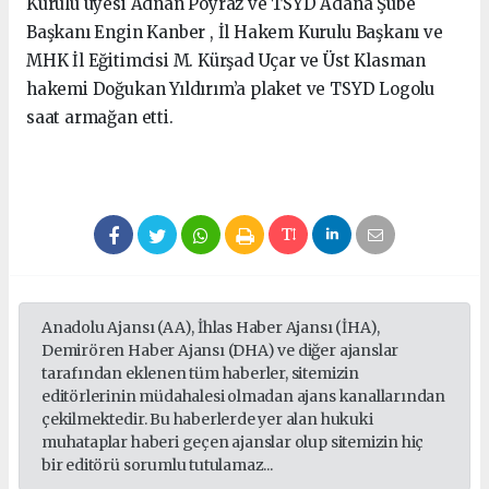
Kurulu üyesi Adnan Poyraz ve TSYD Adana Şube
Başkanı Engin Kanber , İl Hakem Kurulu Başkanı ve
MHK İl Eğitimcisi M. Kürşad Uçar ve Üst Klasman
hakemi Doğukan Yıldırım’a plaket ve TSYD Logolu
saat armağan etti.
Anadolu Ajansı (AA), İhlas Haber Ajansı (İHA),
Demirören Haber Ajansı (DHA) ve diğer ajanslar
tarafından eklenen tüm haberler, sitemizin
editörlerinin müdahalesi olmadan ajans kanallarından
çekilmektedir. Bu haberlerde yer alan hukuki
muhataplar haberi geçen ajanslar olup sitemizin hiç
bir editörü sorumlu tutulamaz...