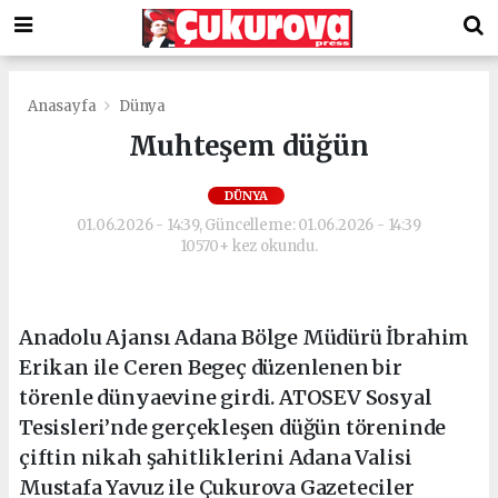
Anasayfa
Dünya
Muhteşem düğün
DÜNYA
01.06.2026 - 14:39, Güncelleme: 01.06.2026 - 14:39
10570+ kez okundu.
Anadolu Ajansı Adana Bölge Müdürü İbrahim
Erikan ile Ceren Begeç düzenlenen bir
törenle dünyaevine girdi. ATOSEV Sosyal
Tesisleri’nde gerçekleşen düğün töreninde
çiftin nikah şahitliklerini Adana Valisi
Mustafa Yavuz ile Çukurova Gazeteciler