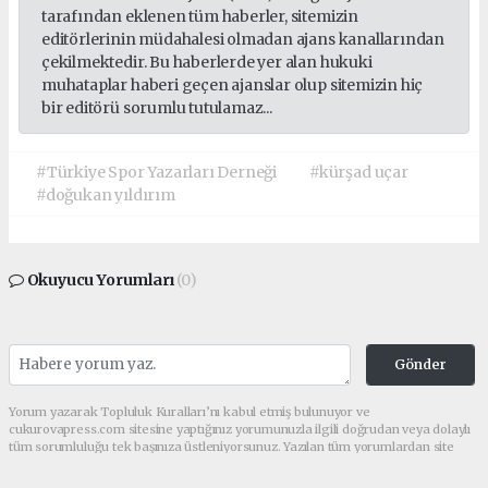
tarafından eklenen tüm haberler, sitemizin
editörlerinin müdahalesi olmadan ajans kanallarından
çekilmektedir. Bu haberlerde yer alan hukuki
muhataplar haberi geçen ajanslar olup sitemizin hiç
bir editörü sorumlu tutulamaz...
#Türkiye Spor Yazarları Derneği
#kürşad uçar
#doğukan yıldırım
Okuyucu Yorumları
(0)
Gönder
Yorum yazarak Topluluk Kuralları’nı kabul etmiş bulunuyor ve
cukurovapress.com sitesine yaptığınız yorumunuzla ilgili doğrudan veya dolaylı
tüm sorumluluğu tek başınıza üstleniyorsunuz. Yazılan tüm yorumlardan site
yönetimi hiçbir şekilde sorumlu tutulamaz.