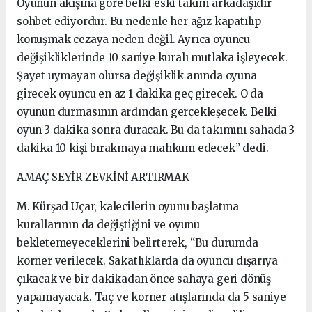
Oyunun akışına göre belki eski takım arkadaşıdır
sohbet ediyordur. Bu nedenle her ağız kapatılıp
konuşmak cezaya neden değil. Ayrıca oyuncu
değişikliklerinde 10 saniye kuralı mutlaka işleyecek.
Şayet uymayan olursa değişiklik anında oyuna
girecek oyuncu en az 1 dakika geç girecek. O da
oyunun durmasının ardından gerçekleşecek. Belki
oyun 3 dakika sonra duracak. Bu da takımını sahada 3
dakika 10 kişi bırakmaya mahkum edecek” dedi.
AMAÇ SEYİR ZEVKİNİ ARTIRMAK
M. Kürşad Uçar, kalecilerin oyunu başlatma
kurallarının da değiştiğini ve oyunu
bekletemeyeceklerini belirterek, “Bu durumda
korner verilecek. Sakatlıklarda da oyuncu dışarıya
çıkacak ve bir dakikadan önce sahaya geri dönüş
yapamayacak. Taç ve korner atışlarında da 5 saniye