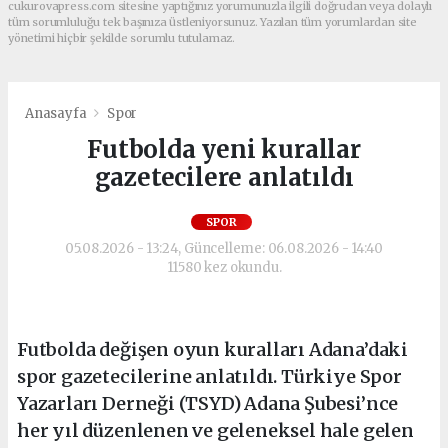
cukurovapress.com sitesine yaptığınız yorumunuzla ilgili doğrudan veya dolaylı
tüm sorumluluğu tek başınıza üstleniyorsunuz. Yazılan tüm yorumlardan site
yönetimi hiçbir şekilde sorumlu tutulamaz.
Anasayfa
Spor
Futbolda yeni kurallar
gazetecilere anlatıldı
SPOR
05.08.2026 - 13:24, Güncelleme: 06.08.2026 - 14:40
11580 kez okundu.
Futbolda değişen oyun kuralları Adana’daki
spor gazetecilerine anlatıldı. Türkiye Spor
Yazarları Derneği (TSYD) Adana Şubesi’nce
her yıl düzenlenen ve geleneksel hale gelen