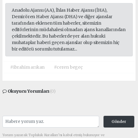
Anadolu Ajansı (AA), İhlas Haber Ajansı (İHA),
Demirören Haber Ajansı (DHA) ve diğer ajanslar
tarafından eklenen tüm haberler, sitemizin
editörlerinin müdahalesi olmadan ajans kanallarından
çekilmektedir. Bu haberlerde yer alan hukuki
muhataplar haberi geçen ajanslar olup sitemizin hiç
bir editörü sorumlu tutulamaz...
#ibrahim arıkan
#ceren begeç
Okuyucu Yorumları
(0)
Gönder
Yorum yazarak Topluluk Kuralları’nı kabul etmiş bulunuyor ve