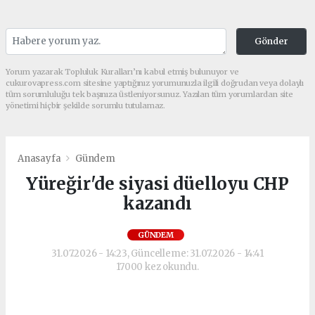
Gönder
Yorum yazarak Topluluk Kuralları’nı kabul etmiş bulunuyor ve
cukurovapress.com sitesine yaptığınız yorumunuzla ilgili doğrudan veya dolaylı
tüm sorumluluğu tek başınıza üstleniyorsunuz. Yazılan tüm yorumlardan site
yönetimi hiçbir şekilde sorumlu tutulamaz.
Anasayfa
Gündem
Yüreğir'de siyasi düelloyu CHP
kazandı
GÜNDEM
31.07.2026 - 14:23, Güncelleme: 31.07.2026 - 14:41
17000 kez okundu.