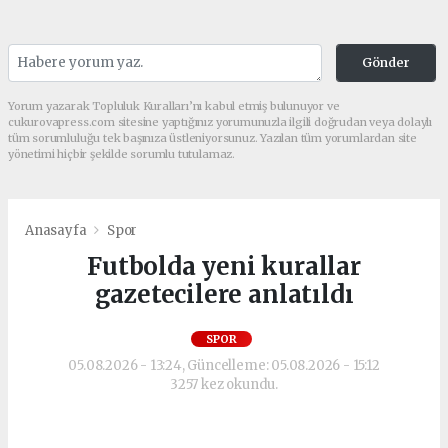
Gönder
Yorum yazarak Topluluk Kuralları’nı kabul etmiş bulunuyor ve
cukurovapress.com sitesine yaptığınız yorumunuzla ilgili doğrudan veya dolaylı
tüm sorumluluğu tek başınıza üstleniyorsunuz. Yazılan tüm yorumlardan site
yönetimi hiçbir şekilde sorumlu tutulamaz.
Anasayfa
Spor
Futbolda yeni kurallar
gazetecilere anlatıldı
SPOR
05.08.2026 - 13:24, Güncelleme: 05.08.2026 - 15:12
3257 kez okundu.