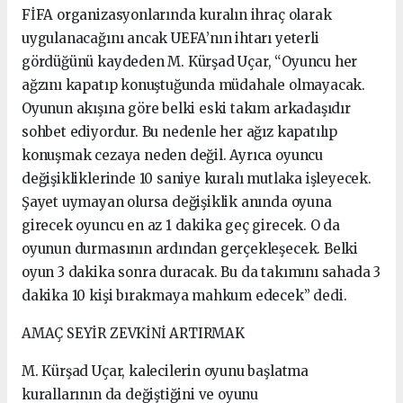
FİFA organizasyonlarında kuralın ihraç olarak
uygulanacağını ancak UEFA’nın ihtarı yeterli
gördüğünü kaydeden M. Kürşad Uçar, “Oyuncu her
ağzını kapatıp konuştuğunda müdahale olmayacak.
Oyunun akışına göre belki eski takım arkadaşıdır
sohbet ediyordur. Bu nedenle her ağız kapatılıp
konuşmak cezaya neden değil. Ayrıca oyuncu
değişikliklerinde 10 saniye kuralı mutlaka işleyecek.
Şayet uymayan olursa değişiklik anında oyuna
girecek oyuncu en az 1 dakika geç girecek. O da
oyunun durmasının ardından gerçekleşecek. Belki
oyun 3 dakika sonra duracak. Bu da takımını sahada 3
dakika 10 kişi bırakmaya mahkum edecek” dedi.
AMAÇ SEYİR ZEVKİNİ ARTIRMAK
M. Kürşad Uçar, kalecilerin oyunu başlatma
kurallarının da değiştiğini ve oyunu