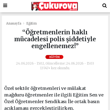
Anasayfa
Eğitim
“Öğretmenlerin haklı
mücadelesi polis şiddetiyle
engellenemez!”
EĞITIM
24.06.2026 - 15:02, Güncelleme: 24.06.2026 - 15:03
13747+ kez okundu.
Özel sektör öğretmenleri ve mülakat
mağduru öğretmenler ile ilgili Eğitim Sen ve
Özel Öğretmenler Sendikası İle ortak basın
açıklaması gerçekleştirilirken,