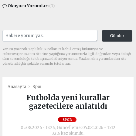
Okuyucu Yorumları
(0)
Gönder
Yorum yazarak Topluluk Kuralları’nı kabul etmiş bulunuyor ve
cukurovapress.com sitesine yaptığınız yorumunuzla ilgili doğrudan veya dolaylı
tüm sorumluluğu tek başınıza üstleniyorsunuz. Yazılan tüm yorumlardan site
yönetimi hiçbir şekilde sorumlu tutulamaz.
Anasayfa
Spor
Futbolda yeni kurallar
gazetecilere anlatıldı
SPOR
05.08.2026 - 13:24, Güncelleme: 05.08.2026 - 15:12
3255 kez okundu.