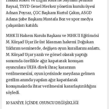
Hakan Köker ve Ergun Kara ile Sayman Şehmus
Baysal, TSYD Genel Merkez yönetim kurulu üyesi
Adnan Poyraz, ÇGC Başkanı Kurtul Çakın, ASGD
Adana Şube Başkanı Mustafa Boz ve spor medya
çalışanları katıldı.
MHK İl Hakem Kurulu Başkanı ve MHK İl Eğitimcisi
M. Kürşad Uçar ile üst klasman hakemi Doğukan
Yıldırım seminerde, değişen oyun kurallarını anlattı.
M. Kürşad Uçar yazılı ve görsel olarak yaptığı
sunumda özellikle ağız kapatarak konuşan
oyunculara UEFA direk ihraç kararının
verilmemesini, oyun içerisinde meydana gelmen
gerilim anında yapılan ağız kapatılarak
konuşmalarda ihtar verilmesini kararlaştırıldığını
söyledi.
10 SANİYE İÇİNDE OYUNCU DEĞİŞİKLİĞİ