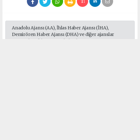
Anadolu Ajansı (AA), İhlas Haber Ajansı (İHA),
Demirören Haber Ajansı (DHA) ve diğer ajanslar
tarafından eklenen tüm haberler, sitemizin
editörlerinin müdahalesi olmadan ajans kanallarından
çekilmektedir. Bu haberlerde yer alan hukuki
muhataplar haberi geçen ajanslar olup sitemizin hiç
bir editörü sorumlu tutulamaz...
#Türkiye Spor Yazarları Derneği
#kürşad uçar
#doğukan yıldırım
Okuyucu Yorumları
(0)