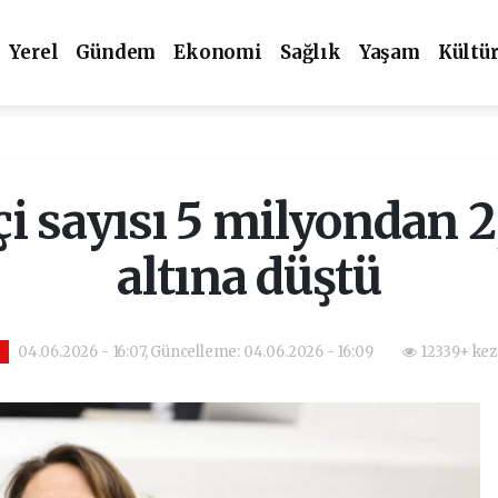
Yerel
Gündem
Ekonomi
Sağlık
Yaşam
Kültü
tçi sayısı 5 milyondan 
altına düştü
04.06.2026 - 16:07, Güncelleme: 04.06.2026 - 16:09
12339+ kez