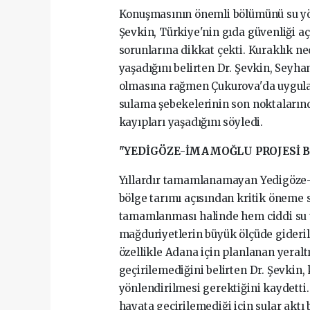
Konuşmasının önemli bölümünü su yön
Şevkin, Türkiye'nin gıda güvenliği 
sorunlarına dikkat çekti. Kuraklık ne
yaşadığını belirten Dr. Şevkin, Seyha
olmasına rağmen Çukurova'da uygulan
sulama şebekelerinin son noktalarınd
kayıpları yaşadığını söyledi.
"YEDİGÖZE-İMAMOĞLU PROJESİ B
Yıllardır tamamlanamayan Yedigöze-İ
bölge tarımı açısından kritik öneme 
tamamlanması halinde hem ciddi su t
mağduriyetlerin büyük ölçüde giderilec
özellikle Adana için planlanan yeralt
geçirilemediğini belirten Dr. Şevkin,
yönlendirilmesi gerektiğini kaydetti. 
hayata geçirilemediği için sular aktı 