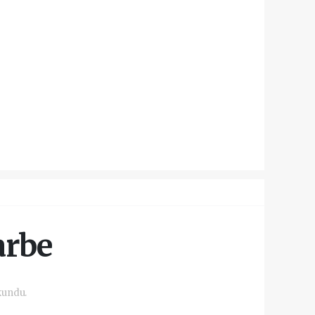
arbe
kundu.