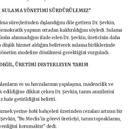
IĞI SULAMA YÖNETİMİ SÜRDÜRÜLEMEZ"
lma süreçlerinden dışlandığını dile getiren Dr. Şevkin,
 demokratik yapının ortadan kaldırıldığını söyledi. Sulama
üşünün alınmadığını ifade eden Dr. Şevkin, üreticinin daha
üşük hizmet aldığını belirterek sulama birliklerinde
 yönetim modeline dönülmesi gerektiğini vurguladı.
 DEĞİL, ÜRETİMİ DESTEKLEYEN TARIM
alanların ve su havzalarının yapılaşma, madencilik ve
k edildiğine dikkat çeken Dr. Şevkin, tarım arazilerini
hale getirildiğini belirtti.
özmek yerine hobi bahçeleri üzerinden cezaları artıran bir
Şevkin, "Bu Meclis'in görevi üreticiyi, tarım topraklarını,
enliğini korumaktır" dedi.