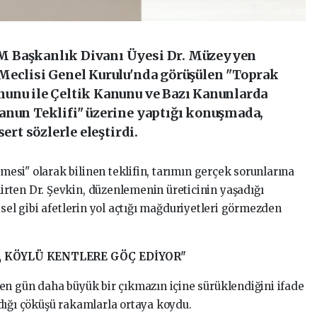
M Başkanlık Divanı Üyesi Dr. Müzeyyen
Meclisi Genel Kurulu'nda görüşülen "Toprak
unu ile Çeltik Kanunu ve Bazı Kanunlarda
anun Teklifi" üzerine yaptığı konuşmada,
ert sözlerle eleştirdi.
si" olarak bilinen teklifin, tarımın gerçek sorunlarına
rten Dr. Şevkin, düzenlemenin üreticinin yaşadığı
 sel gibi afetlerin yol açtığı mağduriyetleri görmezden
, KÖYLÜ KENTLERE GÖÇ EDİYOR"
en gün daha büyük bir çıkmazın içine sürüklendiğini ifade
dığı çöküşü rakamlarla ortaya koydu.