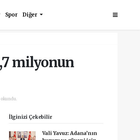
r
Spor
Diğer
2,7 milyonun
 okundu.
İlginizi Çekebilir
Vali Yavuz: Adana’nın