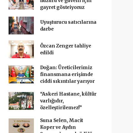
huzuru ve güveni için
gayret gösteiyoruz
Uyuşturucu satıcılarına
darbe
Özcan Zenger tahliye
edildi
Doğan: Üreticilerimiz
finansmana erişimde
ciddi sıkıntılar yarıyor
“Askeri Hastane, kültür
varlığıdır,
özelleştirilemez!”
Suna Selen, Macit
Koper ve Aydın