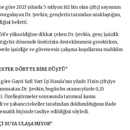
ne göre 2023 yılında 5 milyon 162 bin olan çiftçi sayısının
vurgulayan Dr. Şevkin, gençlerin tarımdan uzaklaştığını,
ğini belirtti.
8'e yükseldiğine dikkat çeken Dr. Şevkin, genç işsizlik
aştığı bir dönemde üreticinin desteklenmesi gerekirken,
lerde işsizliğe ve güvencesiz çalışma koşullarına mahkûm
DESTEK DÖRTTE BİRE DÜŞTÜ"
re Gayri Safi Yurt İçi Hasıla'nın yüzde 1'inin çiftçiye
anımsatan Dr. Şevkin, bugün bu oranın yüzde 0,25
tti. Özelleştirmeler sonrasında tarımsal kamu
rli ve yabancı tekeller tarafından doldurulduğunu ifade
tematik biçimde tasfiye edildiğini söyledi.
Çİ SUYA ULAŞAMIYOR"