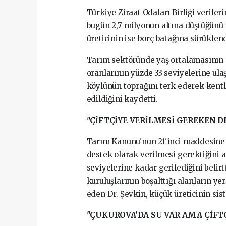
Türkiye Ziraat Odaları Birliği verileri
bugün 2,7 milyonun altına düştüğünü 
üreticinin ise borç batağına sürüklendi
Tarım sektöründe yaş ortalamasının 5
oranlarının yüzde 33 seviyelerine ul
köylünün toprağını terk ederek kent
edildiğini kaydetti.
"ÇİFTÇİYE VERİLMESİ GEREKEN 
Tarım Kanunu'nun 21'inci maddesine gö
destek olarak verilmesi gerektiğini 
seviyelerine kadar gerilediğini belir
kuruluşlarının boşalttığı alanların ye
eden Dr. Şevkin, küçük üreticinin sis
"ÇUKUROVA'DA SU VAR AMA ÇİFT