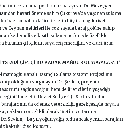
etimi ve sulama politikalarına ayıran Dr. Müzeyyen
açısından hayati öneme sahip Çukurova'da yaşanan sulama
deniyle son yıllarda üreticilerin büyük mağduriyet
n ve Ceyhan nehirleri ile çok sayıda baraj gölüne sahip
an kademeli ve kısıtlı sulama nedeniyle özellikle
a bulunan çiftçilerin suya erişemediğini ve ciddi ürün
İTSEYDİ ÇİFTÇİ BU KADAR MAĞDUR OLMAYACAKTI"
mamoğlu Kapalı Basınçlı Sulama Sistemi Projesi'nin
sahip olduğunu vurgulayan Dr. Şevkin, projenin
asarrufu sağlanacağını hem de üreticilerin yaşadığı
eğini ifade etti. Devlet Su İşleri (DSİ) tarafından
ı barajlarının da ödenek yetersizliği gerekçesiyle hayata
 kaynakların öncelikli olarak üretim ve tarıma
Dr. Şevkin, “Bu yıl yoğun yağış oldu ancak yeraltı barajları
biz baktık” diye konuştu.