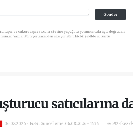
Gönder
ulunuyor ve cukurovapress.com sitesine yaptığınız yorumunuzla ilgili doğrudan
orsunuz. Yazılan tüm yorumlardan site yönetimi hiçbir şekilde sorumlu
şturucu satıcılarına d
06.08.2026 - 14:34, Güncelleme: 06.08.2026 - 14:34
5923 kez o