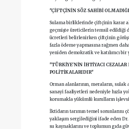
"ÇİFTÇİNİN SÖZ SAHİBİ OLMAD
Sulama birliklerinde çiftçinin karar a
geçmişte üreticilerin temsil edildiği
ücretleri belirlenirken çiftçinin gör
fazla ödeme yapmasına rağmen daha d
yeniden demokratik ve katılımcı bir
"TÜRKİYE'NİN İHTİYACI CEZALAR
POLİTİKALARIDIR"
Orman alanlarının, meraların, sulak 
sanayi faaliyetleri nedeniyle hızla yo
korumakla yükümlü kurulların işlevsiz 
İktidarın tarımın temel sorunlarını ç
yaklaşım sergilediğini ifade eden Dr. 
su kaynaklarını ve toplumun gıda güv