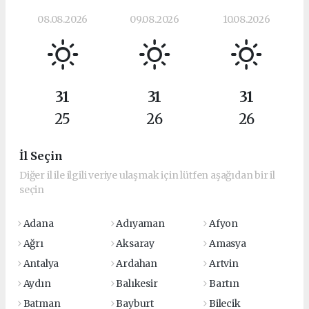
08.08.2026
09.08.2026
10.08.2026
31
31
31
25
26
26
İl Seçin
Diğer il ile ilgili veriye ulaşmak için lütfen aşağıdan bir il
seçin
Adana
Adıyaman
Afyon
Ağrı
Aksaray
Amasya
Antalya
Ardahan
Artvin
Aydın
Balıkesir
Bartın
Batman
Bayburt
Bilecik