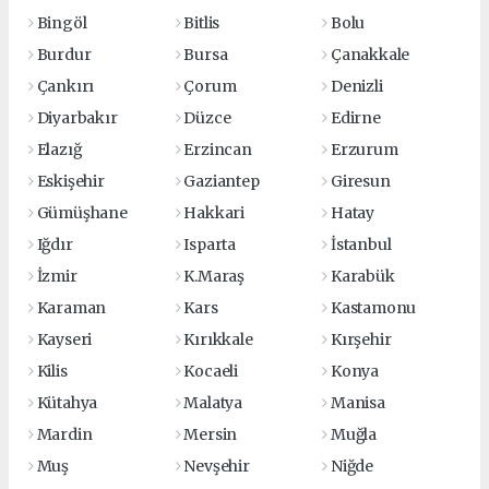
Bingöl
Bitlis
Bolu
Burdur
Bursa
Çanakkale
Çankırı
Çorum
Denizli
Diyarbakır
Düzce
Edirne
Elazığ
Erzincan
Erzurum
Eskişehir
Gaziantep
Giresun
Gümüşhane
Hakkari
Hatay
Iğdır
Isparta
İstanbul
İzmir
K.Maraş
Karabük
Karaman
Kars
Kastamonu
Kayseri
Kırıkkale
Kırşehir
Kilis
Kocaeli
Konya
Kütahya
Malatya
Manisa
Mardin
Mersin
Muğla
Muş
Nevşehir
Niğde