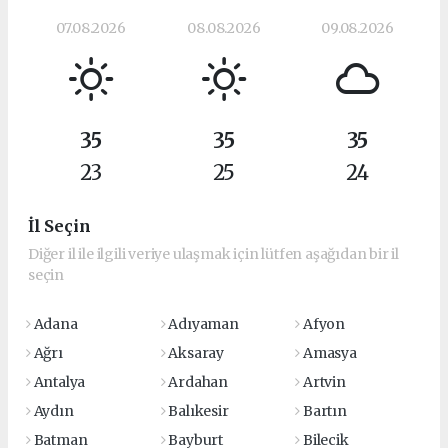
07.08.2026
08.08.2026
09.08.2026
35
35
35
23
25
24
İl Seçin
Diğer il ile ilgili veriye ulaşmak için lütfen aşağıdan bir il
seçin
Adana
Adıyaman
Afyon
Ağrı
Aksaray
Amasya
Antalya
Ardahan
Artvin
Aydın
Balıkesir
Bartın
Batman
Bayburt
Bilecik