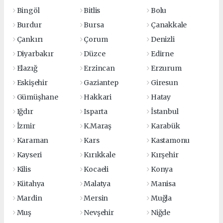
Bingöl
Bitlis
Bolu
Burdur
Bursa
Çanakkale
Çankırı
Çorum
Denizli
Diyarbakır
Düzce
Edirne
Elazığ
Erzincan
Erzurum
Eskişehir
Gaziantep
Giresun
Gümüşhane
Hakkari
Hatay
Iğdır
Isparta
İstanbul
İzmir
K.Maraş
Karabük
Karaman
Kars
Kastamonu
Kayseri
Kırıkkale
Kırşehir
Kilis
Kocaeli
Konya
Kütahya
Malatya
Manisa
Mardin
Mersin
Muğla
Muş
Nevşehir
Niğde